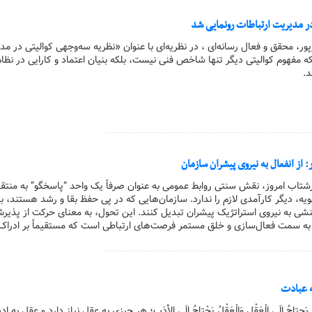
ر مدیریت ارتباطات رونمایی شد
ورپور، محقق و فعال رسانه‌ای ، در نظریه‌ای با عنوان «نظریه سه‌وجهی کوالیتی در م
که مفهوم کوالیتی دیگر تنها شاخص فنی نیست، بلکه بنیان اعتماد و کارایی در نظام
د.
از انفعال به نیروی پیشران سازمان
 پرشتاب امروز، نقش سنتی روابط عمومی به عنوان صرفاً یک واحد “پاسخگو” به منتقد
یه، دیگر کارآمدی لازم را ندارد. سازمان‌هایی که در پی حفظ بقا و رشد هستند، با
نشی به نیروی استراتژیک پیشران تبدیل کنند. این تحول، به معنای حرکت از پذیر
به سمت فعال‌سازی و خلق مستمر فرصت‌های ارتباطی است که مستقیماً بر ادراک
 عبادت
یَحتاجُ اِلَى الْعَقْلِ وَالْعَقْلُ یَحْتاجُ اِلَى الاَْدَبِ؛ هر چیزى به عقل نیاز دارد و عقل به 