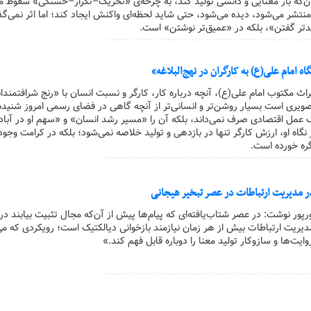
آن‌که بار معنایی و دانشی تولید کند، به چرخه‌ی «تحریک–تکرار–خستگی» سقوط می
تشر می‌شود، دیده می‌شود، حتی شاید لحظه‌ای واکنش ایجاد کند؛ اما اثر نمی‌گذا
لندتر گفتن»، بلکه در «عمیق‌تر نوشتن» است.
ه امام علی(ع) به کارگران در نهج‌البلاغه»
یراث مکتوب امام علی(ع)، آنچه درباره کار، کارگر و نسبت انسان با «رنج شرافتمندان
یری است بسیار روشن‌تر و انسانی‌تر از آنچه گاهی در فضای رسمی امروز شنیده
یک عمل اقتصادی صرف نمی‌داند، بلکه آن را «مسیر رشد انسان» و «سهم او در آباد
نگاه او، ارزش کارگر تنها در بازدهی و تولید خلاصه نمی‌شود؛ بلکه در کرامت وجو
گره خورده است.
در مدیریت ارتباطات در عصر تبخیر هیجانی
مورپور نوشت: در عصر شتاب‌یافته‌ای که پیام‌ها پیش از آن‌که مجال تثبیت بیابند در
یریت ارتباطات بیش از هر زمان نیازمند بازخوانی دیالکتیک است؛ رویکردی که می‌
ت‌ها و سازوکار تولید معنا را دوباره قابل فهم کند.»