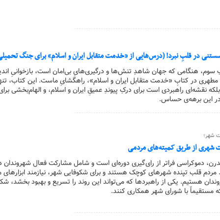
اگسستنی در قلبِ نبرد! (درس‌هایی از «خدمت متقابل ایران و اسلام» برای جنگ تحمیل
گِ سوم، هنگامی که جهان شاهدِ تنش‌ها و درگیری‌هایِ بی‌امان است، بازخوانیِ اندی
طهری در کتابِ «خدمت متقابل ایران و اسلام»، راهگشایِ ماست. این کتاب، تنها 
که نقشه‌ای راهبردی است برای درکِ پیوندِ عمیقِ ایران و اسلام، و الهام‌بخشی برای
ه در این برهه‌ی حساس.
ت شهر؛
 شهری از طریق کمیته‌های مردمی
 مدرن، دموکراسی فراتر از رای‌گیری دوره‌ای است و شامل مشارکت فعال شهروندان در
 مردم قلب تپنده شهرهای کوچک هستند و برای شکوفایی شهر، نیازمند ابزارهای 
ان هستیم. یکی از راهبردها که می‌تواند این روند را تسریع و بهبود بخشد، شک
 مستقیماً با شورای شهر همکاری کنند.