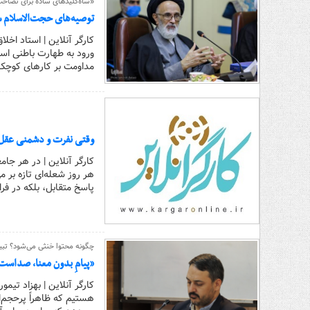
«شاه‌کلیدهای ساده برای تصاح
توصیه‌های حجت‌الاسلام 
کارگر آنلاین | استاد اخ
ورود به طهارت باطنی است
مداومت بر کارهای کوچک
وقتی نفرت و دشمنی عقل ر
کارگر آنلاین | در هر جا
هر روز شعله‌ای تازه بر می
پاسخ متقابل، بلکه در فرا
چگونه محتوا خنثی می‌شود؟ تب
«پیامِ بدون معنا، صداست 
کارگر آنلاین | بهزاد تیمو
هستیم که ظاهراً پرحجم‌ان