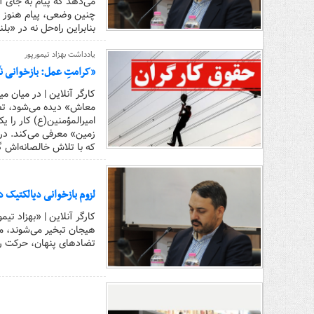
می‌دهد که پیام به جای 
چنین وضعی، پیام هنوز من
بنابراین راه‌حل نه در «ب
یادداشت بهزاد تیمورپور
«کرامتِ عمل: بازخوانی نگا
کارگر آنلاین | در میان م
معاش» دیده می‌شود، تصو
امیرالمؤمنین(ع) کار را 
زمین» معرفی می‌کند. در 
که با تلاش خالصانه‌اش 
لزوم بازخوانی دیالکتیک 
کارگر آنلاین | «بهزاد تی
هیجان تبخیر می‌شوند، مد
تضادهای پنهان، حرکت روای