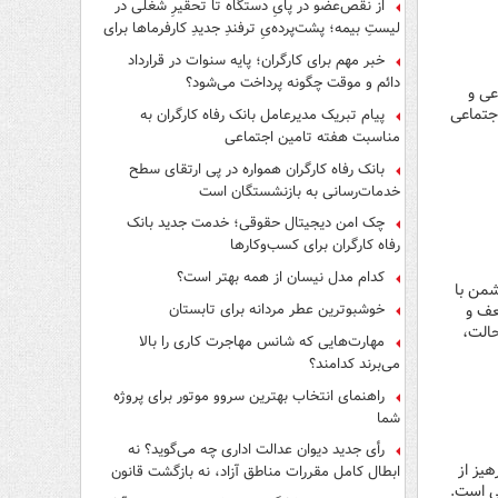
از نقص‌عضو در پایِ دستگاه تا تحقیرِ شغلی در
لیستِ بیمه؛ پشت‌پرده‌یِ ترفندِ جدیدِ کارفرماها برای
فرار از قانون چیست؟
خبر مهم برای کارگران؛ پایه سنوات در قرارداد
دائم و موقت چگونه پرداخت می‌شود؟
عی و
جتماعی
پیام تبریک مدیرعامل بانک رفاه کارگران به
مناسبت هفته تامین اجتماعی
بانک رفاه کارگران همواره در پی ارتقای سطح
خدمات‌رسانی به بازنشستگان است
چک امن دیجیتال حقوقی؛ خدمت جدید بانک
رفاه کارگران برای کسب‌وکارها
کدام مدل نیسان از همه بهتر است؟
شمن با
خوشبوترین عطر مردانه برای تابستان
عف و
حالت،
مهارت‌هایی که شانس مهاجرت کاری را بالا
می‌برند کدامند؟
راهنمای انتخاب بهترین سروو موتور برای پروژه
شما
رأی جدید دیوان عدالت اداری چه می‌گوید؟ نه
یز از
ابطال کامل مقررات مناطق آزاد، نه بازگشت قانون
نی است.
کار