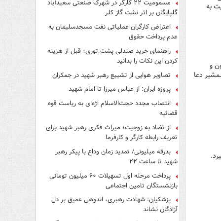
مسمومیت ۲۲ کارگر در شهرک صنعتی سعیدآباد
ت به
گلپایگان بر اثر نشت گاز کلر
اعتراض کارگران عملیاتی نفت مسجدسلیمان به
عدم پرداخت حقوق
راهنمای خرید صندلی پشت توری؛ قبل از هزینه
کردن این نکات را بدانید
ن و
شمشیر دعا
تصاویر هوایی از تشییع رهبر شهید در جمکران
پروژه ایران: از عباس میرزا تا امام شهید
انتصاب مجدد حجت‌الاسلام اژه‌ای به ریاست قوه‌
قضائیه
از تضاد به زوجیت؛ میراث فکری رهبر شهید برای
تعریف رابطه کارگر و کارفرما
بدرقه میلیونی/ تمدید زمان وداع با پیکر رهبر
رد.
شهید تا ساعت ۲۲
پرداخت مرحله اول تسهیلات ۶۰ میلیون تومانی
بازنشستگان تامین اجتماعی
پزشکیان: شهادت رهبری، اندوهی عمیق بر دل
آزادگان نشاند