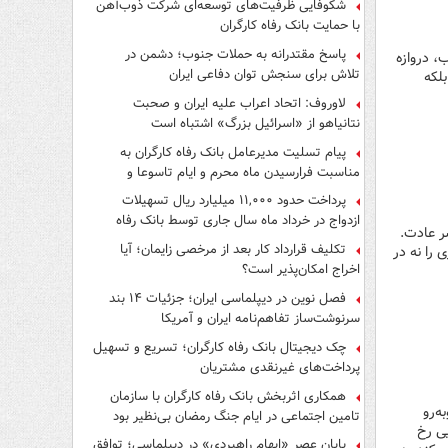
شکوفایی ظرفیت‌های توسعه‌ای شرکت ذوب‌آهن
با حمایت‌ بانک رفاه کارگران
پاسخ مقتدرانه به حملات جنوب؛ دشمن در
، دروازه
تلاش برای سنجش توان دفاعی ایران
لکه
لاوروف: اتحاد اعراب علیه ایران و صحبت
نتانیاهو از «اسرائیل بزرگ» اشتباه است
پیام تسلیت مدیرعامل بانک رفاه کارگران به
مناسبت فرارسیدن ماه محرم و ایام تاسوعا و
عاشورای حسینی
پرداخت حدود ۱۱,۰۰۰ میلیارد ریال تسهیلات
ازدواج در خرداد ماه سال جاری توسط بانک رفاه
سر عادت.
کارگران
تکلیف قرارداد کار بعد از مرخصی زایمان؛ آیا
 را نه در
اخراج امکان‌پذیر است؟
فصل نوین در دیپلماسی ایران؛ جزئیات ۱۴ بند
سرنوشت‌ساز تفاهم‌نامه ایران و آمریکا
چک دیجیتال بانک رفاه کارگران؛ تسریع و تسهیل
پرداخت‌های غیرنقدی مشتریان
همکاری اثربخش بانک رفاه کارگران با سازمان
ه‌رو
تامین اجتماعی در ایام جنگ رمضان بی‌نظیر بود
یی رخ
پایان عصرِ «ابهام راهبردی» در دیپلماسی؛ توافق