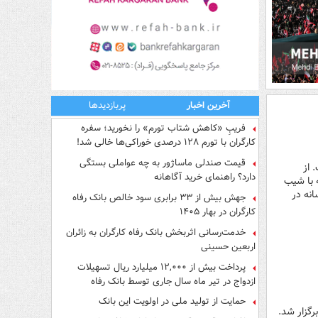
آخرین اخبار
پربازدیدها
فریبِ «کاهش شتاب تورم» را نخورید؛ سفره
کارگران با تورم ۱۲۸ درصدی خوراکی‌ها خالی شد!
قیمت صندلی ماساژور به چه عواملی بستگی
 از
دارد؟ راهنمای خرید آگاهانه
 با شیب
نه در
جهش بیش از ۳۳ برابری سود خالص بانک رفاه
کارگران در بهار ۱۴۰۵
خدمت‌رسانی اثربخش بانک رفاه کارگران به زائران
اربعین حسینی
پرداخت بیش از ۱۲,۰۰۰ میلیارد ریال تسهیلات
ازدواج در تیر ماه سال جاری توسط بانک رفاه
کارگران
حمایت از تولید ملی در اولویت این بانک
گزار شد.