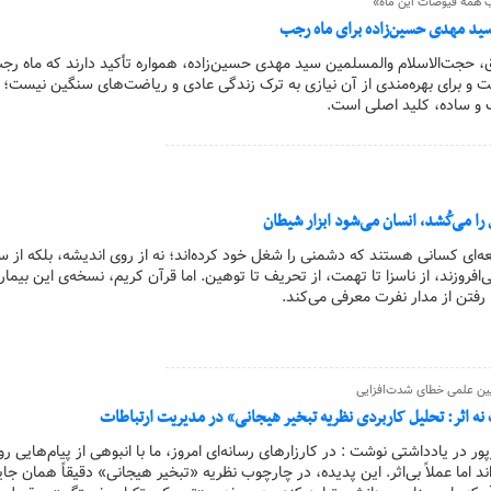
ب همه فیوضات این ماه»
سید مهدی حسین‌زاده برای ماه رجب
لاق، حجت‌الاسلام والمسلمین سید مهدی حسین‌زاده، همواره تأکید دارند که ماه رجب
 و برای بهره‌مندی از آن نیازی به ترک زندگی عادی و ریاضت‌های سنگین نیست؛ ب
 و ساده، کلید اصلی است.
ا می‌کُشد، انسان می‌شود ابزار شیطان
معه‌ای کسانی هستند که دشمنی را شغل خود کرده‌اند؛ نه از روی اندیشه، بلکه از 
‌افروزند، از ناسزا تا تهمت، از تحریف تا توهین. اما قرآن کریم، نسخه‌ی این بیماری
 رفتن از مدار نفرت معرفی می‌کند.
یین علمی خطای شدت‌افزایی
نه اثر: تحلیل کاربردی نظریه تبخیر هیجانی» در مدیریت ارتباطات
رپور در یادداشتی نوشت : در کارزارهای رسانه‌ای امروز، ما با انبوهی از پیام‌هایی روب
د اما عملاً بی‌اثر. این پدیده، در چارچوب نظریه «تبخیر هیجانی» دقیقاً همان جا