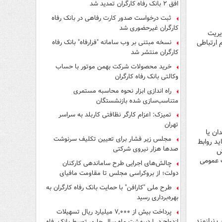
افق ۲ بانک رفاه کارگران تمدید شد
ثبت درخواست صدور کارت رفاهی در بانک رفاه
کارگران غیرحضوری شد
دیریت
 ارتباطی
نسخه مبتنی بر وب سامانه "فرارفاه" بانک رفاه
کارگران منتشر شد
خرید محصولات شرکت بهمن موتور با حساب
وکالتی بانک رفاه کارگران
راه اندازی ابزار نحوه محاسبه مستمری
متناسب‌سازی شده بازنشستگان
تمیزک: اعزام کارگر نظافتی کاربلد به سراسر
تهران
ان یا
مجلس زیر فشار برای تعیین تکلیف سرنوشت
ید روابط
صدها هزار نیروی شرکتی
ش
 عمومی
چالش‌های اجرایی طرح ساماندهی کارکنان
دولت؛ از بروکراسی مجلس تا مقاومت مافیای
واسطه‌گری
طرح ملی "کارافن" با حمایت بانک رفاه کارگران به
بهره‌برداری رسید
پرداخت بیش از ۷,۰۰۰ میلیارد ریال تسهیلات
ادب نیازمند
ازدواج در اردیبهشت ماه سال جاری توسط بانک رفاه