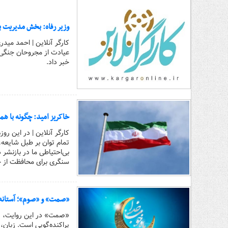
وزیر رفاه: بخش مدیریت ب
کارگر آنلاین | احمد میدر
عیادت از مجروحان جنگی،
خبر داد.
خاکریز امید: چگونه با هم
کارگر آنلاین | در این ر
تمام توان بر طبل شایعه
بی‌احتیاطی ما در بازنش
سنگری برای محافظت از حق
«صمت» و «صوم»؛ آستانه 
«صمت» در این روایت، صرف
پراکنده‌گویی است. زبان،