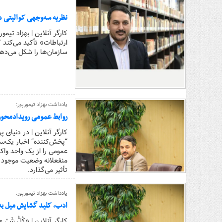
نظریه سه‌وجهی کوالیتی د
کارگر آنلاین | بهزاد تیم
ارتباطات» تأکید می‌کند 
سازمان‌ها را شکل می‌ده
یادداشت بهزاد تیمورپور:
روابط عمومی رویدادمحور: 
کارگر آنلاین | در دنیای
“پخش‌کننده” اخبار یک‌سو
عمومی را از یک واحد واک
منفعلانه وضعیت موجود 
تأثیر می‌گذارد.
یادداشت بهزاد تیمورپور:
ادب، کلید گشایش میل به
کارگر آنلاین | «کُلُّ شَىْ ءٍ 