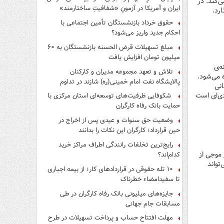
‌کند. در
ایران و آمریکا در آزمونِ «شفافیتِ ساختارمند»
رد.
حقوق خرداد بازنشستگان تأمین اجتماعی با
احکام جدید واریز می‌شود؟
مبلغ تسهیلات قرض الحسنه بازنشستگان به ۶۰
میلیون تومان افزایش یافت
ه‌ی
تلاش و تعهد مجموعه مدیران و کارکنان
 می‌شود.
پالایشگاه نفت امام خمینی(ره) شازند در تداوم
انی
تولید در ایام جنگ رمضان، شایسته قدردانی است
دی‌ای است
شکوفایی ظرفیت‌های توسعه‌ای استان مرکزی با
حمایت بانک رفاه کارگران
وضعیت حق سنوات و عیدی پس از اخراج در
حین قرارداد؛ کارگران این نکات را بدانند
رایج‌ترین تخلفات رانندگی اطراف مراکز خرید
 موجی از
کدام‌اند؟
تواند
۱۰ تله حقوقی در قراردادهای کار؛ از بیمه اجباری
تا سفیدامضاء خطرناک
جایزه‌های میلیونی بانک رفاه کارگران در طی
مسابقات جام جهانی
مهلت افتتاح حساب و پرداخت تسهیلات در طرح