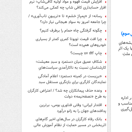
افزایش قیمت قهوه و مواد اولیه کافی‌شاپ؛ نرم
افزار حسابداری کافی شاپ چه کمکی می‌کند؟
رسانه؛ از «پمپاژِ خشم» تا «تریبونِ تاب‌آوری» /
چرا جامعه امروز به سوادِ هیجانی نیاز دارد؟
چگونه گرفتگی چاه حمام را برطرف کنیم؟
ی سوم)
چرا افت قیمت تویوتا کمری کمتر از بسیاری
شه‌هایِ
خودروهای هم‌رده است؟
یک اثرِ
چاپ uv dtf چیست؟
 ملتِ
شکافِ عمیق میان دستمزد و سبدِ معیشت؛
کارشناسان نسبت به ناکارآمدیِ سیاست‌هایِ
حمایتی هشدار دادند
«بن‌بست در کمیته دستمزد؛ اعلام آمادگی
نمایندگان کارگری برای بازنگری مستقل سبد
معیشت»
وعده حذف پیمانکاران چه شد؟ / اعتراض کارگران
به طرح «نصفه‌نیمه» دولت
 اداره
مناسب و
اقتدار ایرانی؛ وقتی فناوری بومی، برترین
ل‌گیری
پدافندهای جهان را به زانو درآورد
بانک رفاه کارگران در سال‌های اخیر گام‌های
اثربخشی در مسیر حمایت از نظام آموزش عالی
برداشته است