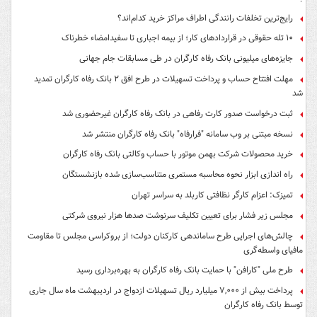
رایج‌ترین تخلفات رانندگی اطراف مراکز خرید کدام‌اند؟
۱۰ تله حقوقی در قراردادهای کار؛ از بیمه اجباری تا سفیدامضاء خطرناک
جایزه‌های میلیونی بانک رفاه کارگران در طی مسابقات جام جهانی
مهلت افتتاح حساب و پرداخت تسهیلات در طرح افق ۲ بانک رفاه کارگران تمدید
شد
ثبت درخواست صدور کارت رفاهی در بانک رفاه کارگران غیرحضوری شد
نسخه مبتنی بر وب سامانه "فرارفاه" بانک رفاه کارگران منتشر شد
خرید محصولات شرکت بهمن موتور با حساب وکالتی بانک رفاه کارگران
راه اندازی ابزار نحوه محاسبه مستمری متناسب‌سازی شده بازنشستگان
تمیزک: اعزام کارگر نظافتی کاربلد به سراسر تهران
مجلس زیر فشار برای تعیین تکلیف سرنوشت صدها هزار نیروی شرکتی
چالش‌های اجرایی طرح ساماندهی کارکنان دولت؛ از بروکراسی مجلس تا مقاومت
مافیای واسطه‌گری
طرح ملی "کارافن" با حمایت بانک رفاه کارگران به بهره‌برداری رسید
پرداخت بیش از ۷,۰۰۰ میلیارد ریال تسهیلات ازدواج در اردیبهشت ماه سال جاری
توسط بانک رفاه کارگران