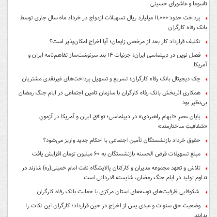
تاسوعا و عاشورای حسینی
پرداخت حدود ۱۱,۰۰۰ میلیارد ریال تسهیلات ازدواج در خرداد ماه سال جاری توسط
بانک رفاه کارگران
تکلیف قرارداد کار بعد از مرخصی زایمان؛ آیا اخراج امکان‌پذیر است؟
فصل نوین در دیپلماسی ایران؛ جزئیات ۱۴ بند سرنوشت‌ساز تفاهم‌نامه ایران و
آمریکا
چک دیجیتال بانک رفاه کارگران؛ تسریع و تسهیل پرداخت‌های غیرنقدی مشتریان
همکاری اثربخش بانک رفاه کارگران با سازمان تامین اجتماعی در ایام جنگ رمضان
بی‌نظیر بود
پایان عصرِ «ابهام راهبردی» در دیپلماسی؛ توافق ایران و آمریکا در آزمونِ
«شفافیتِ ساختارمند»
حقوق خرداد بازنشستگان تأمین اجتماعی با احکام جدید واریز می‌شود؟
مبلغ تسهیلات قرض الحسنه بازنشستگان به ۶۰ میلیون تومان افزایش یافت
تلاش و تعهد مجموعه مدیران و کارکنان پالایشگاه نفت امام خمینی(ره) شازند در
تداوم تولید در ایام جنگ رمضان، شایسته قدردانی است
شکوفایی ظرفیت‌های توسعه‌ای استان مرکزی با حمایت بانک رفاه کارگران
وضعیت حق سنوات و عیدی پس از اخراج در حین قرارداد؛ کارگران این نکات را
بدانند