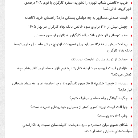
فریبِ «کاهش شتاب تورم» را نخورید؛ سفره کارگران با تورم ۱۲۸ درصدی
خوراکی‌ها خالی شد!
قیمت صندلی ماساژور به چه عواملی بستگی دارد؟ راهنمای خرید آگاهانه
جهش بیش از ۳۳ برابری سود خالص بانک رفاه کارگران در بهار ۱۴۰۵
خدمت‌رسانی اثربخش بانک رفاه کارگران به زائران اربعین حسینی
پرداخت بیش از ۱۲,۰۰۰ میلیارد ریال تسهیلات ازدواج در تیر ماه سال جاری توسط
بانک رفاه کارگران
حمایت از تولید ملی در اولویت این بانک
افزایش قیمت قهوه و مواد اولیه کافی‌شاپ؛ نرم افزار حسابداری کافی شاپ چه
کمکی می‌کند؟
رسانه؛ از «پمپاژِ خشم» تا «تریبونِ تاب‌آوری» / چرا جامعه امروز به سوادِ هیجانی
نیاز دارد؟
چگونه گرفتگی چاه حمام را برطرف کنیم؟
چرا افت قیمت تویوتا کمری کمتر از بسیاری خودروهای هم‌رده است؟
چاپ uv dtf چیست؟
شکافِ عمیق میان دستمزد و سبدِ معیشت؛ کارشناسان نسبت به ناکارآمدیِ
سیاست‌هایِ حمایتی هشدار دادند