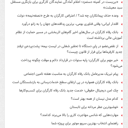
«بن‌بست در کمیته دستمزد؛ اعلام آمادگی نمایندگان کارگری برای بازنگری مستقل
سبد معیشت»
وعده حذف پیمانکاران چه شد؟ / اعتراض کارگران به طرح «نصفه‌نیمه» دولت
اقتدار ایرانی؛ وقتی فناوری بومی، برترین پدافندهای جهان را به زانو درآورد
بانک رفاه کارگران در سال‌های اخیر گام‌های اثربخشی در مسیر حمایت از نظام
آموزش عالی برداشته است
از نقص‌عضو در پایِ دستگاه تا تحقیرِ شغلی در لیستِ بیمه؛ پشت‌پرده‌یِ ترفندِ
جدیدِ کارفرماها برای فرار از قانون چیست؟
خبر مهم برای کارگران؛ پایه سنوات در قرارداد دائم و موقت چگونه پرداخت
می‌شود؟
پیام تبریک مدیرعامل بانک رفاه کارگران به مناسبت هفته تامین اجتماعی
بانک رفاه کارگران همواره در پی ارتقای سطح خدمات‌رسانی به بازنشستگان است
چک امن دیجیتال حقوقی؛ خدمت جدید بانک رفاه کارگران برای کسب‌وکارها
کدام مدل نیسان از همه بهتر است؟
خوشبوترین عطر مردانه برای تابستان
مهارت‌هایی که شانس مهاجرت کاری را بالا می‌برند کدامند؟
راهنمای انتخاب بهترین سروو موتور برای پروژه شما