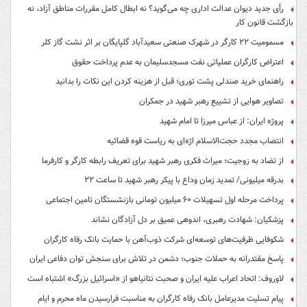
رأی جدید دیوان عدالت اداری چه می‌گوید؟ نه ابطال کامل مقررات مناطق آزاد، نه
بازگشت قانون کار
مسمومیت ۲۲ کارگر در شهرک صنعتی سعیدآباد گلپایگان بر اثر نشت گاز کلر
اعتراض کارگران عملیاتی نفت مسجدسلیمان به عدم پرداخت حقوق
راهنمای خرید صندلی پشت توری؛ قبل از هزینه کردن این نکات را بدانید
تصاویر هوایی از تشییع رهبر شهید در جمکران
پروژه ایران: از عباس میرزا تا امام شهید
انتصاب مجدد حجت‌الاسلام اژه‌ای به ریاست قوه‌ قضائیه
از تضاد به زوجیت؛ میراث فکری رهبر شهید برای تعریف رابطه کارگر و کارفرما
بدرقه میلیونی/ تمدید زمان وداع با پیکر رهبر شهید تا ساعت ۲۲
پرداخت مرحله اول تسهیلات ۶۰ میلیون تومانی بازنشستگان تامین اجتماعی
پزشکیان: شهادت رهبری، اندوهی عمیق بر دل آزادگان نشاند
شکوفایی ظرفیت‌های توسعه‌ای شرکت ذوب‌آهن با حمایت‌ بانک رفاه کارگران
پاسخ مقتدرانه به حملات جنوب؛ دشمن در تلاش برای سنجش توان دفاعی ایران
لاوروف: اتحاد اعراب علیه ایران و صحبت نتانیاهو از «اسرائیل بزرگ» اشتباه است
پیام تسلیت مدیرعامل بانک رفاه کارگران به مناسبت فرارسیدن ماه محرم و ایام