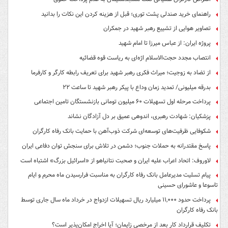
راهنمای خرید صندلی پشت توری؛ قبل از هزینه کردن این نکات را بدانید
تصاویر هوایی از تشییع رهبر شهید در جمکران
پروژه ایران: از عباس میرزا تا امام شهید
انتصاب مجدد حجت‌الاسلام اژه‌ای به ریاست قوه‌ قضائیه
از تضاد به زوجیت؛ میراث فکری رهبر شهید برای تعریف رابطه کارگر و کارفرما
بدرقه میلیونی/ تمدید زمان وداع با پیکر رهبر شهید تا ساعت ۲۲
پرداخت مرحله اول تسهیلات ۶۰ میلیون تومانی بازنشستگان تامین اجتماعی
پزشکیان: شهادت رهبری، اندوهی عمیق بر دل آزادگان نشاند
شکوفایی ظرفیت‌های توسعه‌ای شرکت ذوب‌آهن با حمایت‌ بانک رفاه کارگران
پاسخ مقتدرانه به حملات جنوب؛ دشمن در تلاش برای سنجش توان دفاعی ایران
لاوروف: اتحاد اعراب علیه ایران و صحبت نتانیاهو از «اسرائیل بزرگ» اشتباه است
پیام تسلیت مدیرعامل بانک رفاه کارگران به مناسبت فرارسیدن ماه محرم و ایام
تاسوعا و عاشورای حسینی
پرداخت حدود ۱۱,۰۰۰ میلیارد ریال تسهیلات ازدواج در خرداد ماه سال جاری توسط
بانک رفاه کارگران
تکلیف قرارداد کار بعد از مرخصی زایمان؛ آیا اخراج امکان‌پذیر است؟