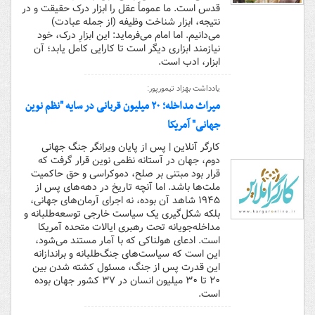
قدس است. ما عموماً عقل را ابزار درک حقیقت و در
نتیجه، ابزار شناخت وظیفه (از جمله عبادت)
می‌دانیم. اما امام می‌فرماید: این ابزارِ درک، خود
نیازمند ابزاری دیگر است تا کارایی کامل یابد؛ آن
ابزار، ادب است.
یادداشت بهزاد تیمورپور:
میراث مداخله؛ ۲۰ میلیون قربانی در سایه "نظم نوین
جهانی" آمریکا
کارگر آنلاین | پس از پایان ویرانگر جنگ جهانی
دوم، جهان در آستانه نظمی نوین قرار گرفت که
قرار بود مبتنی بر صلح، دموکراسی و حق حاکمیت
ملت‌ها باشد. اما آنچه تاریخ در دهه‌های پس از
۱۹۴۵ شاهد آن بوده، نه اجرای آرمان‌های جهانی،
بلکه شکل‌گیری یک سیاست خارجی توسعه‌طلبانه و
مداخله‌جویانه تحت رهبری ایالات متحده آمریکا
است. ادعای هولناکی که با آمار مستند می‌شود،
این است که سیاست‌های جنگ‌طلبانه و براندازانه
این قدرت پس از جنگ، مسئول کشته شدن بین
۲۰ تا ۳۰ میلیون انسان در ۳۷ کشور جهان بوده
است.