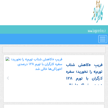
فریبِ «کاهش شتاب
تورم» را نخورید؛ سفره
کارگران با تورم ۱۲۸
درصدی خوراکی‌ها خالی
شد!