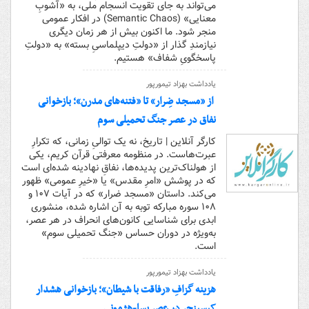
می‌تواند به جای تقویت انسجام ملی، به «آشوبِ
معنایی» (Semantic Chaos) در افکار عمومی
منجر شود. ما اکنون بیش از هر زمان دیگری
نیازمندِ گذار از «دولتِ دیپلماسیِ بسته‌» به «دولتِ
پاسخگویِ شفاف» هستیم.
یادداشت بهزاد تیمورپور
از «مسجد ضِرار» تا «فتنه‌های مدرن»؛ بازخوانی
نفاق در عصر جنگ تحمیلی سوم
کارگر آنلاین | تاریخ، نه یک توالیِ زمانی، که تکرارِ
عبرت‌هاست. در منظومه معرفتی قرآن کریم، یکی
از هولناک‌ترین پدیده‌ها، نفاقِ نهادینه شده‌ای است
که در پوشش «امرِ مقدس» یا «خیرِ عمومی» ظهور
می‌کند. داستان «مسجد ضرار» که در آیات ۱۰۷ و
۱۰۸ سوره مبارکه توبه به آن اشاره شده، منشوری
ابدی برای شناسایی کانون‌های انحراف در هر عصر،
به‌ویژه در دوران حساس «جنگ تحمیلی سوم»
است.
یادداشت بهزاد تیمورپور
هزینه‌ گزافِ «رفاقت با شیطان»؛ بازخوانی هشدار
کیسینجر در عصر پسا-هژمونی