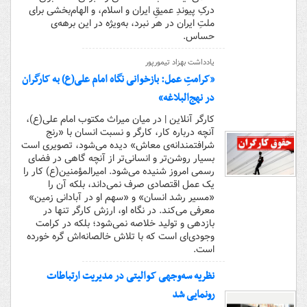
درکِ پیوندِ عمیقِ ایران و اسلام، و الهام‌بخشی برای
ملتِ ایران در هر نبرد، به‌ویژه در این برهه‌ی
حساس.
یادداشت بهزاد تیمورپور
«کرامتِ عمل: بازخوانی نگاه امام علی(ع) به کارگران
در نهج‌البلاغه»
کارگر آنلاین | در میان میراث مکتوب امام علی(ع)،
آنچه درباره کار، کارگر و نسبت انسان با «رنج
شرافتمندانه‌ی معاش» دیده می‌شود، تصویری است
بسیار روشن‌تر و انسانی‌تر از آنچه گاهی در فضای
رسمی امروز شنیده می‌شود. امیرالمؤمنین(ع) کار را
یک عمل اقتصادی صرف نمی‌داند، بلکه آن را
«مسیر رشد انسان» و «سهم او در آبادانی زمین»
معرفی می‌کند. در نگاه او، ارزش کارگر تنها در
بازدهی و تولید خلاصه نمی‌شود؛ بلکه در کرامت
وجودی‌ای است که با تلاش خالصانه‌اش گره خورده
است.
نظریه سه‌وجهی کوالیتی در مدیریت ارتباطات
رونمایی شد