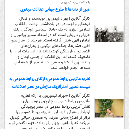
یادداشت بهزاد تیمورپور
عبور از فتنه‌ها تا طلوع جهانی عدالت مهدوی
کارگر آنلاین | بهزاد تیمورپور نویسنده و فعال
فرهنگی و اجتماعی در یادداشتی نوشت : انقلاب
اسلامی ایران، نه یک حادثه سیاسی زودگذر، بلکه
جریانی تاریخی است که در امتداد مسیر پیامبران و
امامان الهی شکل گرفته است. هرچند در سال‌های
اخیر، فشارها، جنگ‌های ترکیبی و بحران‌های
اقتصادی و فرهنگی کوشیده‌اند تا اراده ملت ایران را
تضعیف کنند، اما این انقلاب از جنس ایمان و
وعده الهی است؛ وعده‌یی که به عبور از همه این
فتنه‌ها انجام خواهد شد.
نظریه ماتریس روابط عمومی: ارتقای روابط عمومی به
سیستم عصبی استراتژیک سازمان در عصر اطلاعات
کارگر آنلاین | «بهزاد تیمورپور، با ارائه نظریه
ماتریس روابط عمومی، چارچوبی نوین برای
نقش‌آفرینی روابط عمومی در عصر پیچیدگی
ارتباطی معرفی کرد. این نظریه، روابط عمومی را
فراتر از اطلاع‌رسانی صرف، به عنصری حیاتی تبدیل
می‌کند که با تلفیق چهار رکن داده، فهم، گفت‌وگو و
تصمیم، سازمان را به مثابه یک سیستم عصبی