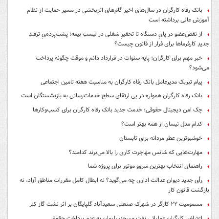
بانک رفاه کارگران در سال‌های اخیر گام‌های اثربخشی در مسیر حمایت از نظام
آموزش عالی برداشته است
از نقص‌عضو در پایِ دستگاه تا تحقیرِ شغلی در لیستِ بیمه؛ پشت‌پرده‌یِ ترفندِ
جدیدِ کارفرماها برای فرار از قانون چیست؟
خبر مهم برای کارگران؛ پایه سنوات در قرارداد دائم و موقت چگونه پرداخت
می‌شود؟
پیام تبریک مدیرعامل بانک رفاه کارگران به مناسبت هفته تامین اجتماعی
بانک رفاه کارگران همواره در پی ارتقای سطح خدمات‌رسانی به بازنشستگان است
چک امن دیجیتال حقوقی؛ خدمت جدید بانک رفاه کارگران برای کسب‌وکارها
کدام مدل نیسان از همه بهتر است؟
خوشبوترین عطر مردانه برای تابستان
مهارت‌هایی که شانس مهاجرت کاری را بالا می‌برند کدامند؟
راهنمای انتخاب بهترین سروو موتور برای پروژه شما
رأی جدید دیوان عدالت اداری چه می‌گوید؟ نه ابطال کامل مقررات مناطق آزاد، نه
بازگشت قانون کار
مسمومیت ۲۲ کارگر در شهرک صنعتی سعیدآباد گلپایگان بر اثر نشت گاز کلر
اعتراض کارگران عملیاتی نفت مسجدسلیمان به عدم پرداخت حقوق