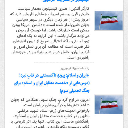
کارگر آنلاین | هنری کیسینجر، معمار سیاست
خارجی قرن بیستم آمریکا، جمله‌ای تاریخی دارد که
امروز بیش از هر زمان دیگری در سپهر سیاسی
جهان طنین‌انداز شده است: «دشمنِ آمریکا بودن
ممکن است خطرناک باشد، اما دوستِ آن بودن
می‌تواند مرگبار باشد.» این گزاره، نه یک ادعای
ژورنالیستی، بلکه اعترافی صریح از درون اتاق‌های
فکر قدرت است که مطالعه آن برای نسل امروز و
فردای ایران، حامل درس‌های بنیادین در حوزه‌های
راهبردی است.
یادداشت بهزاد تیمورپور
«ایران و اسلام؛ پیوندِ ناگسستنی در قلبِ نبرد!
(درس‌هایی از «خدمت متقابل ایران و اسلام» برای
جنگ تحمیلی سوم)
امروز، در اوجِ گردابِ جنگِ سوم، هنگامی که جهان
شاهدِ تنش‌ها و درگیری‌هایِ بی‌امان است،
بازخوانیِ اندیشه‌هایِ ژرفِ استاد شهید مرتضی
مطهری در کتابِ «خدمت متقابل ایران و اسلام»،
راهگشایِ ماست. این کتاب، تنها یک اثرِ تاریخی یا
کلامی نیست؛ بلکه نقشه‌ای راهبردی است برای