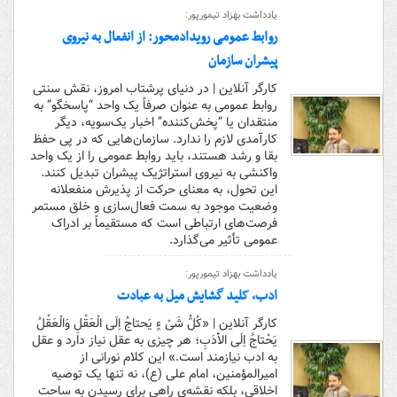
یادداشت بهزاد تیمورپور:
روابط عمومی رویدادمحور: از انفعال به نیروی
پیشران سازمان
کارگر آنلاین | در دنیای پرشتاب امروز، نقش سنتی
روابط عمومی به عنوان صرفاً یک واحد “پاسخگو” به
منتقدان یا “پخش‌کننده” اخبار یک‌سویه، دیگر
کارآمدی لازم را ندارد. سازمان‌هایی که در پی حفظ
بقا و رشد هستند، باید روابط عمومی را از یک واحد
واکنشی به نیروی استراتژیک پیشران تبدیل کنند.
این تحول، به معنای حرکت از پذیرش منفعلانه
وضعیت موجود به سمت فعال‌سازی و خلق مستمر
فرصت‌های ارتباطی است که مستقیماً بر ادراک
عمومی تأثیر می‌گذارد.
یادداشت بهزاد تیمورپور:
ادب، کلید گشایش میل به عبادت
کارگر آنلاین | «کُلُّ شَىْ ءٍ یَحتاجُ اِلَى الْعَقْلِ وَالْعَقْلُ
یَحْتاجُ اِلَى الاَْدَبِ؛ هر چیزى به عقل نیاز دارد و عقل
به ادب نیازمند است.» این کلام نورانی از
امیرالمؤمنین، امام علی (ع)، نه تنها یک توصیه
اخلاقی، بلکه نقشه‌ی راهی برای رسیدن به ساحت