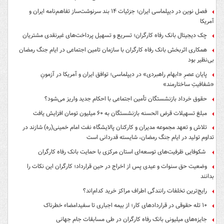
فصل نوین در دیپلماسی ایران؛ جزئیات ۱۴ بند سرنوشت‌ساز تفاهم‌نامه ایران و
آمریکا
چک دیجیتال بانک رفاه کارگران؛ تسریع و تسهیل پرداخت‌های غیرنقدی مشتریان
همکاری اثربخش بانک رفاه کارگران با سازمان تامین اجتماعی در ایام جنگ رمضان
بی‌نظیر بود
پایان عصرِ «ابهام راهبردی» در دیپلماسی؛ توافق ایران و آمریکا در آزمونِ
«شفافیتِ ساختارمند»
حقوق خرداد بازنشستگان تأمین اجتماعی با احکام جدید واریز می‌شود؟
مبلغ تسهیلات قرض الحسنه بازنشستگان به ۶۰ میلیون تومان افزایش یافت
تلاش و تعهد مجموعه مدیران و کارکنان پالایشگاه نفت امام خمینی(ره) شازند در
تداوم تولید در ایام جنگ رمضان، شایسته قدردانی است
شکوفایی ظرفیت‌های توسعه‌ای استان مرکزی با حمایت بانک رفاه کارگران
وضعیت حق سنوات و عیدی پس از اخراج در حین قرارداد؛ کارگران این نکات را
بدانند
رایج‌ترین تخلفات رانندگی اطراف مراکز خرید کدام‌اند؟
۱۰ تله حقوقی در قراردادهای کار؛ از بیمه اجباری تا سفیدامضاء خطرناک
جایزه‌های میلیونی بانک رفاه کارگران در طی مسابقات جام جهانی