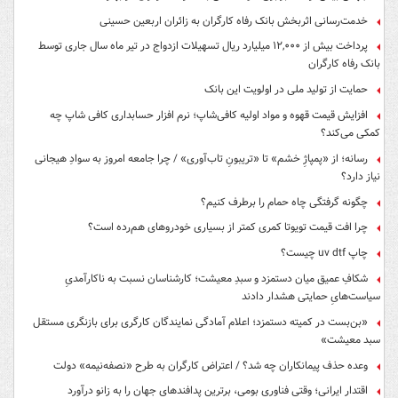
خدمت‌رسانی اثربخش بانک رفاه کارگران به زائران اربعین حسینی
پرداخت بیش از ۱۲,۰۰۰ میلیارد ریال تسهیلات ازدواج در تیر ماه سال جاری توسط
بانک رفاه کارگران
حمایت از تولید ملی در اولویت این بانک
افزایش قیمت قهوه و مواد اولیه کافی‌شاپ؛ نرم افزار حسابداری کافی شاپ چه
کمکی می‌کند؟
رسانه؛ از «پمپاژِ خشم» تا «تریبونِ تاب‌آوری» / چرا جامعه امروز به سوادِ هیجانی
نیاز دارد؟
چگونه گرفتگی چاه حمام را برطرف کنیم؟
چرا افت قیمت تویوتا کمری کمتر از بسیاری خودروهای هم‌رده است؟
چاپ uv dtf چیست؟
شکافِ عمیق میان دستمزد و سبدِ معیشت؛ کارشناسان نسبت به ناکارآمدیِ
سیاست‌هایِ حمایتی هشدار دادند
«بن‌بست در کمیته دستمزد؛ اعلام آمادگی نمایندگان کارگری برای بازنگری مستقل
سبد معیشت»
وعده حذف پیمانکاران چه شد؟ / اعتراض کارگران به طرح «نصفه‌نیمه» دولت
اقتدار ایرانی؛ وقتی فناوری بومی، برترین پدافندهای جهان را به زانو درآورد