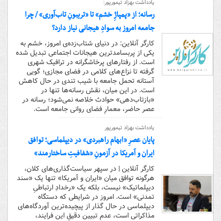
یادداشت بهزاد تیمورپور:
رسانه؛ از «پمپاژِ خشم» تا «تریبونِ تاب‌آوری» / چرا
جامعه امروز به سوادِ هیجانی نیاز دارد؟
کارگر آنلاین: در دنیای شتاب‌زده‌ی امروز، خشم به
یکی از پربسامدترین هیجانات اجتماعی تبدیل شده
است. از رفتارهای پرخاشگرانه در ترافیک شهری
گرفته تا نزاع‌های کلامی در فضای مجازی؛ گویی
آستانه تحمل جامعه با شیب تندی در حال کاهش
است. در این میان، نقش رسانه‌ها تنها در
«بازتاب‌دهی» حوادث خلاصه نمی‌شود؛ رسانه در
عصر حاضر، معمارِ فضای روانی جامعه است.
یادداشت بهزاد تیمورپور
پایان عصرِ «ابهام راهبردی» در دیپلماسی؛ توافق
ایران و آمریکا در آزمونِ «شفافیتِ ساختارمند»
کارگر آنلاین | در سپهر سیاست‌گذاری‌های کلان،
هرگونه توافق میان «ایران و آمریکا» تنها یک «سند
دیپلماتیک» نیست، بلکه یک «رخدادِ ارتباطیِ
تمدنی» است. امروز در شرایطی که دستگاه
دیپلماسی در حال گذار از پیچیده‌ترین آوردگاه‌های
مذاکراتی است، عدم تبیین دقیقِ این فرایند،