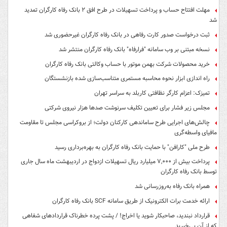
مهلت افتتاح حساب و پرداخت تسهیلات در طرح افق ۲ بانک رفاه کارگران تمدید
شد
ثبت درخواست صدور کارت رفاهی در بانک رفاه کارگران غیرحضوری شد
نسخه مبتنی بر وب سامانه "فرارفاه" بانک رفاه کارگران منتشر شد
خرید محصولات شرکت بهمن موتور با حساب وکالتی بانک رفاه کارگران
راه اندازی ابزار نحوه محاسبه مستمری متناسب‌سازی شده بازنشستگان
تمیزک: اعزام کارگر نظافتی کاربلد به سراسر تهران
مجلس زیر فشار برای تعیین تکلیف سرنوشت صدها هزار نیروی شرکتی
چالش‌های اجرایی طرح ساماندهی کارکنان دولت؛ از بروکراسی مجلس تا مقاومت
مافیای واسطه‌گری
طرح ملی "کارافن" با حمایت بانک رفاه کارگران به بهره‌برداری رسید
پرداخت بیش از ۷,۰۰۰ میلیارد ریال تسهیلات ازدواج در اردیبهشت ماه سال جاری
توسط بانک رفاه کارگران
همراه بانک رفاه به‌روزرسانی شد
ارائه خدمت برات الکترونیک از طریق سامانه SCF بانک رفاه کارگران
قرارداد نبندید، صاحبکار شوید یا اخراج! / پشت پرده خطرناک قراردادهای شفاهی
که از آن بی‌خبرید