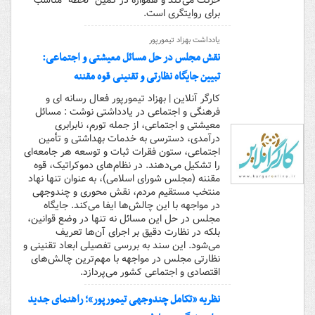
حرکت می‌کند و همواره در کمین “لحظه” مناسب
برای روایتگری است.
یادداشت بهزاد تیمورپور
نقش مجلس در حل مسائل معیشتی و اجتماعی:
تبیین جایگاه نظارتی و تقنینی قوه مقننه
کارگر آنلاین | بهزاد تیمورپور فعال رسانه ای و
فرهنگی و اجتماعی در یادداشتی نوشت : مسائل
معیشتی و اجتماعی، از جمله تورم، نابرابری
درآمدی، دسترسی به خدمات بهداشتی و تأمین
اجتماعی، ستون فقرات ثبات و توسعه هر جامعه‌ای
را تشکیل می‌دهند. در نظام‌های دموکراتیک، قوه
مقننه (مجلس شورای اسلامی)، به عنوان تنها نهاد
منتخب مستقیم مردم، نقش محوری و چندوجهی
در مواجهه با این چالش‌ها ایفا می‌کند. جایگاه
مجلس در حل این مسائل نه تنها در وضع قوانین،
بلکه در نظارت دقیق بر اجرای آن‌ها تعریف
می‌شود. این سند به بررسی تفصیلی ابعاد تقنینی و
نظارتی مجلس در مواجهه با مهم‌ترین چالش‌های
اقتصادی و اجتماعی کشور می‌پردازد.
نظریه «تکامل چندوجهی تیمورپور»؛ راهنمای جدید