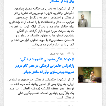
برای زندگی متعادل
کارگر آنلاین | به دنبال مباحثات عمیق پیرامون
الگوهای رفتاری، «بهزاد تیمورپور»، نظریه‌پرداز
فرهنگی و اجتماعی ، نظریه «تکامل چندوجهی
ترکیب ساختار و انعطاف» را با هدف ارائه راهکاری
برای چالش‌های مدرن زندگی ارائه کرد. این نظریه،
که به سرعت مورد توجه قرار گرفته، دوگانگی
بنیادین انسان‌ها به عنوان «انسان دایره‌ای» و
«انسان مستطیلی» را مورد تحلیل قرار می‌دهد و
کمال را در ادغام این دو می‌داند.
یادداشت بهزاد تیمورپور:
از خودشیفتگی مدیریتی تا انجماد فرهنگی:
پارادوکس حکمرانی فرهنگی در عصر گام دوم و
ضرورت بومی‌سازی نوآورانه دانش جهانی
کارگر آنلاین | حکمرانی فرهنگی در جمهوری اسلامی
ایران، به ویژه پس از صدور بیانیه گام دوم انقلاب
توسط رهبر معظم انقلاب (مدظله العالی)، نیازمند
یک بازآرایی بنیادین است. تصمیم‌گیری‌های
فرهنگی است.