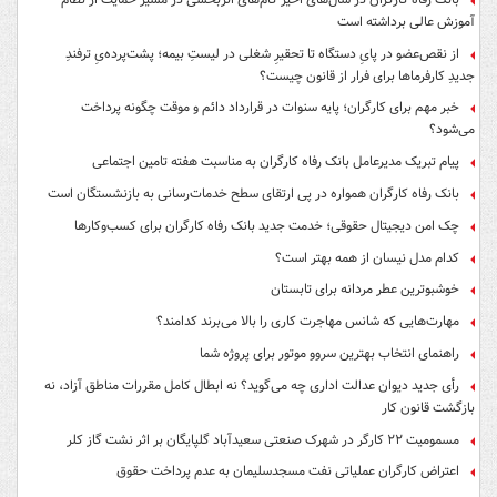
آموزش عالی برداشته است
از نقص‌عضو در پایِ دستگاه تا تحقیرِ شغلی در لیستِ بیمه؛ پشت‌پرده‌یِ ترفندِ
جدیدِ کارفرماها برای فرار از قانون چیست؟
خبر مهم برای کارگران؛ پایه سنوات در قرارداد دائم و موقت چگونه پرداخت
می‌شود؟
پیام تبریک مدیرعامل بانک رفاه کارگران به مناسبت هفته تامین اجتماعی
بانک رفاه کارگران همواره در پی ارتقای سطح خدمات‌رسانی به بازنشستگان است
چک امن دیجیتال حقوقی؛ خدمت جدید بانک رفاه کارگران برای کسب‌وکارها
کدام مدل نیسان از همه بهتر است؟
خوشبوترین عطر مردانه برای تابستان
مهارت‌هایی که شانس مهاجرت کاری را بالا می‌برند کدامند؟
راهنمای انتخاب بهترین سروو موتور برای پروژه شما
رأی جدید دیوان عدالت اداری چه می‌گوید؟ نه ابطال کامل مقررات مناطق آزاد، نه
بازگشت قانون کار
مسمومیت ۲۲ کارگر در شهرک صنعتی سعیدآباد گلپایگان بر اثر نشت گاز کلر
اعتراض کارگران عملیاتی نفت مسجدسلیمان به عدم پرداخت حقوق