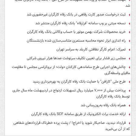
شد
ثبت درخواست صدور کارت رفاهی در بانک رفاه کارگران غیرحضوری شد
نسخه مبتنی بر وب سامانه "فرارفاه" بانک رفاه کارگران منتشر شد
خرید محصولات شرکت بهمن موتور با حساب وکالتی بانک رفاه کارگران
راه اندازی ابزار نحوه محاسبه مستمری متناسب‌سازی شده بازنشستگان
تمیزک: اعزام کارگر نظافتی کاربلد به سراسر تهران
مجلس زیر فشار برای تعیین تکلیف سرنوشت صدها هزار نیروی شرکتی
چالش‌های اجرایی طرح ساماندهی کارکنان دولت؛ از بروکراسی مجلس تا مقاومت
مافیای واسطه‌گری
طرح ملی "کارافن" با حمایت بانک رفاه کارگران به بهره‌برداری رسید
پرداخت بیش از ۷,۰۰۰ میلیارد ریال تسهیلات ازدواج در اردیبهشت ماه سال جاری
توسط بانک رفاه کارگران
همراه بانک رفاه به‌روزرسانی شد
ارائه خدمت برات الکترونیک از طریق سامانه SCF بانک رفاه کارگران
قرارداد نبندید، صاحبکار شوید یا اخراج! / پشت پرده خطرناک قراردادهای شفاهی
که از آن بی‌خبرید