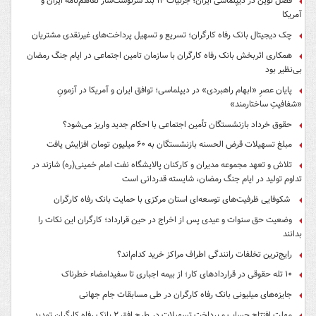
فصل نوین در دیپلماسی ایران؛ جزئیات ۱۴ بند سرنوشت‌ساز تفاهم‌نامه ایران و
آمریکا
چک دیجیتال بانک رفاه کارگران؛ تسریع و تسهیل پرداخت‌های غیرنقدی مشتریان
همکاری اثربخش بانک رفاه کارگران با سازمان تامین اجتماعی در ایام جنگ رمضان
بی‌نظیر بود
پایان عصرِ «ابهام راهبردی» در دیپلماسی؛ توافق ایران و آمریکا در آزمونِ
«شفافیتِ ساختارمند»
حقوق خرداد بازنشستگان تأمین اجتماعی با احکام جدید واریز می‌شود؟
مبلغ تسهیلات قرض الحسنه بازنشستگان به ۶۰ میلیون تومان افزایش یافت
تلاش و تعهد مجموعه مدیران و کارکنان پالایشگاه نفت امام خمینی(ره) شازند در
تداوم تولید در ایام جنگ رمضان، شایسته قدردانی است
شکوفایی ظرفیت‌های توسعه‌ای استان مرکزی با حمایت بانک رفاه کارگران
وضعیت حق سنوات و عیدی پس از اخراج در حین قرارداد؛ کارگران این نکات را
بدانند
رایج‌ترین تخلفات رانندگی اطراف مراکز خرید کدام‌اند؟
۱۰ تله حقوقی در قراردادهای کار؛ از بیمه اجباری تا سفیدامضاء خطرناک
جایزه‌های میلیونی بانک رفاه کارگران در طی مسابقات جام جهانی
مهلت افتتاح حساب و پرداخت تسهیلات در طرح افق ۲ بانک رفاه کارگران تمدید