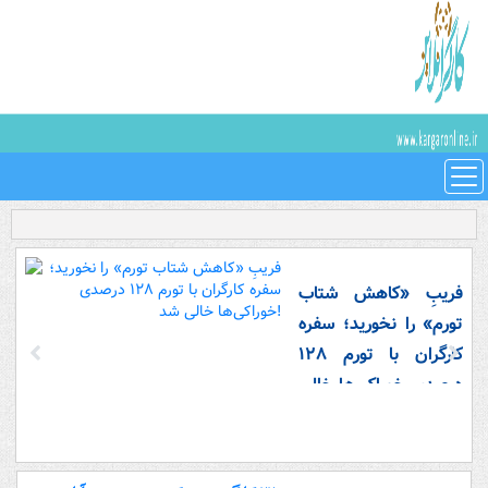
فریبِ «کاهش شتاب
تورم» را نخورید؛ سفره
کارگران با تورم ۱۲۸
درصدی خوراکی‌ها خالی
شد!