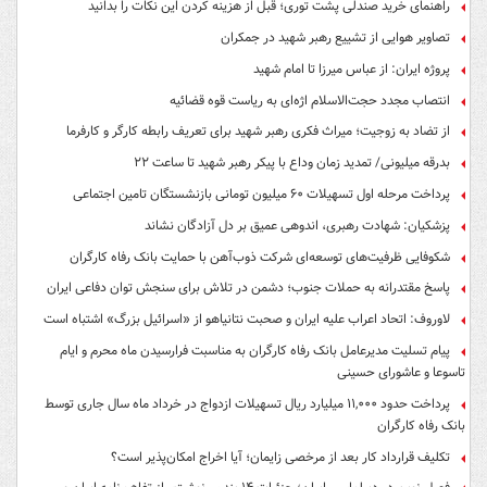
راهنمای خرید صندلی پشت توری؛ قبل از هزینه کردن این نکات را بدانید
تصاویر هوایی از تشییع رهبر شهید در جمکران
پروژه ایران: از عباس میرزا تا امام شهید
انتصاب مجدد حجت‌الاسلام اژه‌ای به ریاست قوه‌ قضائیه
از تضاد به زوجیت؛ میراث فکری رهبر شهید برای تعریف رابطه کارگر و کارفرما
بدرقه میلیونی/ تمدید زمان وداع با پیکر رهبر شهید تا ساعت ۲۲
پرداخت مرحله اول تسهیلات ۶۰ میلیون تومانی بازنشستگان تامین اجتماعی
پزشکیان: شهادت رهبری، اندوهی عمیق بر دل آزادگان نشاند
شکوفایی ظرفیت‌های توسعه‌ای شرکت ذوب‌آهن با حمایت‌ بانک رفاه کارگران
پاسخ مقتدرانه به حملات جنوب؛ دشمن در تلاش برای سنجش توان دفاعی ایران
لاوروف: اتحاد اعراب علیه ایران و صحبت نتانیاهو از «اسرائیل بزرگ» اشتباه است
پیام تسلیت مدیرعامل بانک رفاه کارگران به مناسبت فرارسیدن ماه محرم و ایام
تاسوعا و عاشورای حسینی
پرداخت حدود ۱۱,۰۰۰ میلیارد ریال تسهیلات ازدواج در خرداد ماه سال جاری توسط
بانک رفاه کارگران
تکلیف قرارداد کار بعد از مرخصی زایمان؛ آیا اخراج امکان‌پذیر است؟