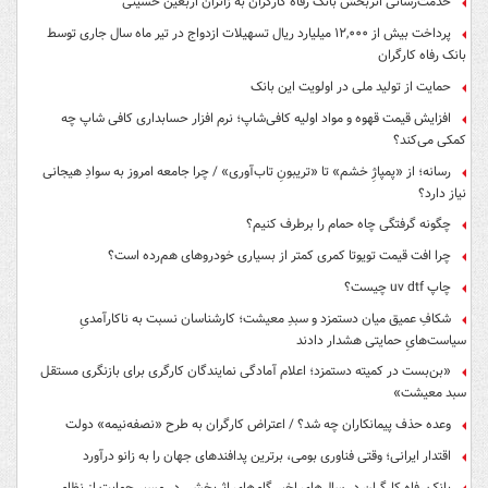
خدمت‌رسانی اثربخش بانک رفاه کارگران به زائران اربعین حسینی
پرداخت بیش از ۱۲,۰۰۰ میلیارد ریال تسهیلات ازدواج در تیر ماه سال جاری توسط
بانک رفاه کارگران
حمایت از تولید ملی در اولویت این بانک
افزایش قیمت قهوه و مواد اولیه کافی‌شاپ؛ نرم افزار حسابداری کافی شاپ چه
کمکی می‌کند؟
رسانه؛ از «پمپاژِ خشم» تا «تریبونِ تاب‌آوری» / چرا جامعه امروز به سوادِ هیجانی
نیاز دارد؟
چگونه گرفتگی چاه حمام را برطرف کنیم؟
چرا افت قیمت تویوتا کمری کمتر از بسیاری خودروهای هم‌رده است؟
چاپ uv dtf چیست؟
شکافِ عمیق میان دستمزد و سبدِ معیشت؛ کارشناسان نسبت به ناکارآمدیِ
سیاست‌هایِ حمایتی هشدار دادند
«بن‌بست در کمیته دستمزد؛ اعلام آمادگی نمایندگان کارگری برای بازنگری مستقل
سبد معیشت»
وعده حذف پیمانکاران چه شد؟ / اعتراض کارگران به طرح «نصفه‌نیمه» دولت
اقتدار ایرانی؛ وقتی فناوری بومی، برترین پدافندهای جهان را به زانو درآورد
بانک رفاه کارگران در سال‌های اخیر گام‌های اثربخشی در مسیر حمایت از نظام