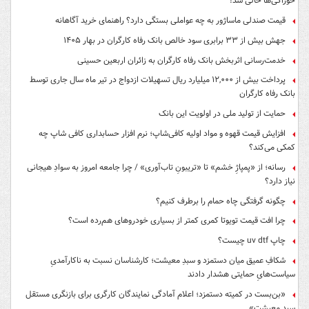
خوراکی‌ها خالی شد!
قیمت صندلی ماساژور به چه عواملی بستگی دارد؟ راهنمای خرید آگاهانه
جهش بیش از ۳۳ برابری سود خالص بانک رفاه کارگران در بهار ۱۴۰۵
خدمت‌رسانی اثربخش بانک رفاه کارگران به زائران اربعین حسینی
پرداخت بیش از ۱۲,۰۰۰ میلیارد ریال تسهیلات ازدواج در تیر ماه سال جاری توسط
بانک رفاه کارگران
حمایت از تولید ملی در اولویت این بانک
افزایش قیمت قهوه و مواد اولیه کافی‌شاپ؛ نرم افزار حسابداری کافی شاپ چه
کمکی می‌کند؟
رسانه؛ از «پمپاژِ خشم» تا «تریبونِ تاب‌آوری» / چرا جامعه امروز به سوادِ هیجانی
نیاز دارد؟
چگونه گرفتگی چاه حمام را برطرف کنیم؟
چرا افت قیمت تویوتا کمری کمتر از بسیاری خودروهای هم‌رده است؟
چاپ uv dtf چیست؟
شکافِ عمیق میان دستمزد و سبدِ معیشت؛ کارشناسان نسبت به ناکارآمدیِ
سیاست‌هایِ حمایتی هشدار دادند
«بن‌بست در کمیته دستمزد؛ اعلام آمادگی نمایندگان کارگری برای بازنگری مستقل
سبد معیشت»