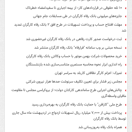
۱۰ تله حقوقی در قراردادهای کار؛ از بیمه اجباری تا سفیدامضاء خطرناک
جایزه‌های میلیونی بانک رفاه کارگران در طی مسابقات جام جهانی
مهلت افتتاح حساب و پرداخت تسهیلات در طرح افق ۲ بانک رفاه کارگران تمدید
شد
ثبت درخواست صدور کارت رفاهی در بانک رفاه کارگران غیرحضوری شد
نسخه مبتنی بر وب سامانه "فرارفاه" بانک رفاه کارگران منتشر شد
خرید محصولات شرکت بهمن موتور با حساب وکالتی بانک رفاه کارگران
راه اندازی ابزار نحوه محاسبه مستمری متناسب‌سازی شده بازنشستگان
تمیزک: اعزام کارگر نظافتی کاربلد به سراسر تهران
مجلس زیر فشار برای تعیین تکلیف سرنوشت صدها هزار نیروی شرکتی
چالش‌های اجرایی طرح ساماندهی کارکنان دولت؛ از بروکراسی مجلس تا مقاومت
مافیای واسطه‌گری
طرح ملی "کارافن" با حمایت بانک رفاه کارگران به بهره‌برداری رسید
پرداخت بیش از ۷,۰۰۰ میلیارد ریال تسهیلات ازدواج در اردیبهشت ماه سال جاری
توسط بانک رفاه کارگران
همراه بانک رفاه به‌روزرسانی شد