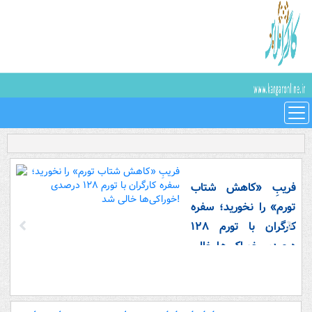
فریبِ «کاهش شتاب
تورم» را نخورید؛ سفره
کارگران با تورم ۱۲۸
درصدی خوراکی‌ها خالی
شد!