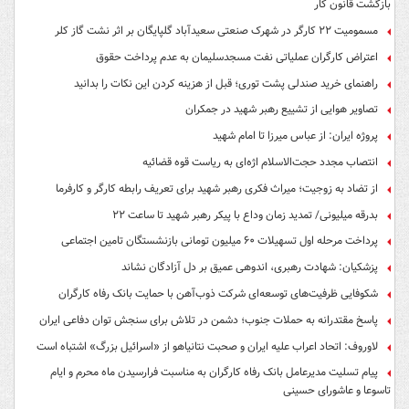
بازگشت قانون کار
مسمومیت ۲۲ کارگر در شهرک صنعتی سعیدآباد گلپایگان بر اثر نشت گاز کلر
اعتراض کارگران عملیاتی نفت مسجدسلیمان به عدم پرداخت حقوق
راهنمای خرید صندلی پشت توری؛ قبل از هزینه کردن این نکات را بدانید
تصاویر هوایی از تشییع رهبر شهید در جمکران
پروژه ایران: از عباس میرزا تا امام شهید
انتصاب مجدد حجت‌الاسلام اژه‌ای به ریاست قوه‌ قضائیه
از تضاد به زوجیت؛ میراث فکری رهبر شهید برای تعریف رابطه کارگر و کارفرما
بدرقه میلیونی/ تمدید زمان وداع با پیکر رهبر شهید تا ساعت ۲۲
پرداخت مرحله اول تسهیلات ۶۰ میلیون تومانی بازنشستگان تامین اجتماعی
پزشکیان: شهادت رهبری، اندوهی عمیق بر دل آزادگان نشاند
شکوفایی ظرفیت‌های توسعه‌ای شرکت ذوب‌آهن با حمایت‌ بانک رفاه کارگران
پاسخ مقتدرانه به حملات جنوب؛ دشمن در تلاش برای سنجش توان دفاعی ایران
لاوروف: اتحاد اعراب علیه ایران و صحبت نتانیاهو از «اسرائیل بزرگ» اشتباه است
پیام تسلیت مدیرعامل بانک رفاه کارگران به مناسبت فرارسیدن ماه محرم و ایام
تاسوعا و عاشورای حسینی