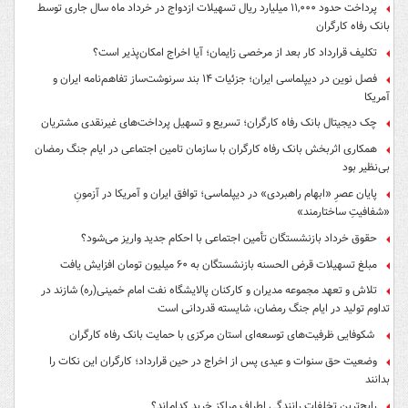
پرداخت حدود ۱۱,۰۰۰ میلیارد ریال تسهیلات ازدواج در خرداد ماه سال جاری توسط
بانک رفاه کارگران
تکلیف قرارداد کار بعد از مرخصی زایمان؛ آیا اخراج امکان‌پذیر است؟
فصل نوین در دیپلماسی ایران؛ جزئیات ۱۴ بند سرنوشت‌ساز تفاهم‌نامه ایران و
آمریکا
چک دیجیتال بانک رفاه کارگران؛ تسریع و تسهیل پرداخت‌های غیرنقدی مشتریان
همکاری اثربخش بانک رفاه کارگران با سازمان تامین اجتماعی در ایام جنگ رمضان
بی‌نظیر بود
پایان عصرِ «ابهام راهبردی» در دیپلماسی؛ توافق ایران و آمریکا در آزمونِ
«شفافیتِ ساختارمند»
حقوق خرداد بازنشستگان تأمین اجتماعی با احکام جدید واریز می‌شود؟
مبلغ تسهیلات قرض الحسنه بازنشستگان به ۶۰ میلیون تومان افزایش یافت
تلاش و تعهد مجموعه مدیران و کارکنان پالایشگاه نفت امام خمینی(ره) شازند در
تداوم تولید در ایام جنگ رمضان، شایسته قدردانی است
شکوفایی ظرفیت‌های توسعه‌ای استان مرکزی با حمایت بانک رفاه کارگران
وضعیت حق سنوات و عیدی پس از اخراج در حین قرارداد؛ کارگران این نکات را
بدانند
رایج‌ترین تخلفات رانندگی اطراف مراکز خرید کدام‌اند؟