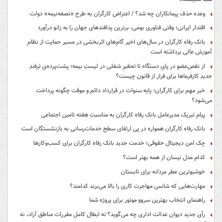
وعده حذف پیمانکاران چه شد؟ / اعتراض کارگران به طرح «نصفه‌نیمه» دولت
اقتدار ایرانی؛ وقتی فناوری بومی، برترین پدافندهای جهان را به زانو درآورد
بانک رفاه کارگران در سال‌های اخیر گام‌های اثربخشی در مسیر حمایت از نظام
آموزش عالی برداشته است
از نقص‌عضو در پایِ دستگاه تا تحقیرِ شغلی در لیستِ بیمه؛ پشت‌پرده‌یِ ترفندِ
جدیدِ کارفرماها برای فرار از قانون چیست؟
خبر مهم برای کارگران؛ پایه سنوات در قرارداد دائم و موقت چگونه پرداخت
می‌شود؟
پیام تبریک مدیرعامل بانک رفاه کارگران به مناسبت هفته تامین اجتماعی
بانک رفاه کارگران همواره در پی ارتقای سطح خدمات‌رسانی به بازنشستگان است
چک امن دیجیتال حقوقی؛ خدمت جدید بانک رفاه کارگران برای کسب‌وکارها
کدام مدل نیسان از همه بهتر است؟
خوشبوترین عطر مردانه برای تابستان
مهارت‌هایی که شانس مهاجرت کاری را بالا می‌برند کدامند؟
راهنمای انتخاب بهترین سروو موتور برای پروژه شما
رأی جدید دیوان عدالت اداری چه می‌گوید؟ نه ابطال کامل مقررات مناطق آزاد، نه