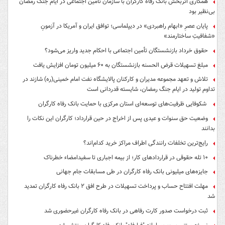
همکاری اثربخش بانک رفاه کارگران با سازمان تامین اجتماعی در ایام جنگ رمضان
بی‌نظیر بود
پایان عصرِ «ابهام راهبردی» در دیپلماسی؛ توافق ایران و آمریکا در آزمونِ
«شفافیتِ ساختارمند»
حقوق خرداد بازنشستگان تأمین اجتماعی با احکام جدید واریز می‌شود؟
مبلغ تسهیلات قرض الحسنه بازنشستگان به ۶۰ میلیون تومان افزایش یافت
تلاش و تعهد مجموعه مدیران و کارکنان پالایشگاه نفت امام خمینی(ره) شازند در
تداوم تولید در ایام جنگ رمضان، شایسته قدردانی است
شکوفایی ظرفیت‌های توسعه‌ای استان مرکزی با حمایت بانک رفاه کارگران
وضعیت حق سنوات و عیدی پس از اخراج در حین قرارداد؛ کارگران این نکات را
بدانند
رایج‌ترین تخلفات رانندگی اطراف مراکز خرید کدام‌اند؟
۱۰ تله حقوقی در قراردادهای کار؛ از بیمه اجباری تا سفیدامضاء خطرناک
جایزه‌های میلیونی بانک رفاه کارگران در طی مسابقات جام جهانی
مهلت افتتاح حساب و پرداخت تسهیلات در طرح افق ۲ بانک رفاه کارگران تمدید
شد
ثبت درخواست صدور کارت رفاهی در بانک رفاه کارگران غیرحضوری شد