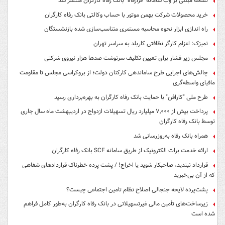
نسخه مبتنی بر وب سامانه "فرارفاه" بانک رفاه کارگران منتشر شد
خرید محصولات شرکت بهمن موتور با حساب وکالتی بانک رفاه کارگران
راه اندازی ابزار نحوه محاسبه مستمری متناسب‌سازی شده بازنشستگان
تمیزک: اعزام کارگر نظافتی کاربلد به سراسر تهران
مجلس زیر فشار برای تعیین تکلیف سرنوشت صدها هزار نیروی شرکتی
چالش‌های اجرایی طرح ساماندهی کارکنان دولت؛ از بروکراسی مجلس تا مقاومت
مافیای واسطه‌گری
طرح ملی "کارافن" با حمایت بانک رفاه کارگران به بهره‌برداری رسید
پرداخت بیش از ۷,۰۰۰ میلیارد ریال تسهیلات ازدواج در اردیبهشت ماه سال جاری
توسط بانک رفاه کارگران
همراه بانک رفاه به‌روزرسانی شد
ارائه خدمت برات الکترونیک از طریق سامانه SCF بانک رفاه کارگران
قرارداد نبندید، صاحبکار شوید یا اخراج! / پشت پرده خطرناک قراردادهای شفاهی
که از آن بی‌خبرید
پشت‌پرده لایحه جنجالی اصلاح نظام تامین اجتماعی چیست؟
زیرساخت‌های تأمین مالی غیرتسهیلاتی در بانک رفاه کارگران به‌طور کامل فراهم
شده است