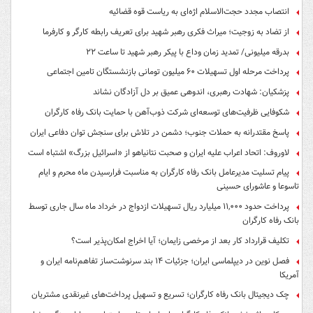
انتصاب مجدد حجت‌الاسلام اژه‌ای به ریاست قوه‌ قضائیه
از تضاد به زوجیت؛ میراث فکری رهبر شهید برای تعریف رابطه کارگر و کارفرما
بدرقه میلیونی/ تمدید زمان وداع با پیکر رهبر شهید تا ساعت ۲۲
پرداخت مرحله اول تسهیلات ۶۰ میلیون تومانی بازنشستگان تامین اجتماعی
پزشکیان: شهادت رهبری، اندوهی عمیق بر دل آزادگان نشاند
شکوفایی ظرفیت‌های توسعه‌ای شرکت ذوب‌آهن با حمایت‌ بانک رفاه کارگران
پاسخ مقتدرانه به حملات جنوب؛ دشمن در تلاش برای سنجش توان دفاعی ایران
لاوروف: اتحاد اعراب علیه ایران و صحبت نتانیاهو از «اسرائیل بزرگ» اشتباه است
پیام تسلیت مدیرعامل بانک رفاه کارگران به مناسبت فرارسیدن ماه محرم و ایام
تاسوعا و عاشورای حسینی
پرداخت حدود ۱۱,۰۰۰ میلیارد ریال تسهیلات ازدواج در خرداد ماه سال جاری توسط
بانک رفاه کارگران
تکلیف قرارداد کار بعد از مرخصی زایمان؛ آیا اخراج امکان‌پذیر است؟
فصل نوین در دیپلماسی ایران؛ جزئیات ۱۴ بند سرنوشت‌ساز تفاهم‌نامه ایران و
آمریکا
چک دیجیتال بانک رفاه کارگران؛ تسریع و تسهیل پرداخت‌های غیرنقدی مشتریان