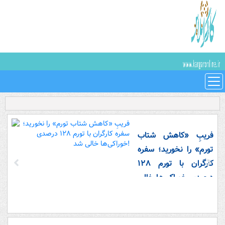
فریبِ «کاهش شتاب
تورم» را نخورید؛ سفره
کارگران با تورم ۱۲۸
درصدی خوراکی‌ها خالی
شد!