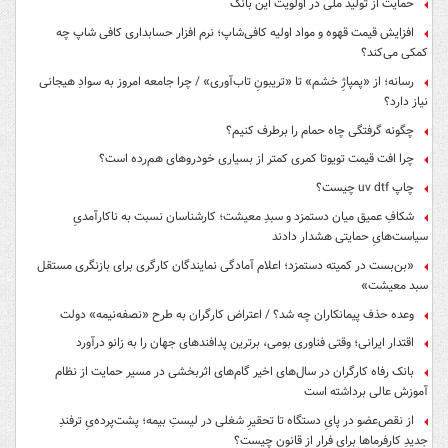
حمایت از تولید ملی در اولویت این بانک
افزایش قیمت قهوه و مواد اولیه کافی‌شاپ؛ نرم افزار حسابداری کافی شاپ چه
کمکی می‌کند؟
رسانه؛ از «پمپاژِ خشم» تا «تریبونِ تاب‌آوری» / چرا جامعه امروز به سوادِ هیجانی
نیاز دارد؟
چگونه گرفتگی چاه حمام را برطرف کنیم؟
چرا افت قیمت تویوتا کمری کمتر از بسیاری خودروهای هم‌رده است؟
چاپ uv dtf چیست؟
شکافِ عمیق میان دستمزد و سبدِ معیشت؛ کارشناسان نسبت به ناکارآمدیِ
سیاست‌هایِ حمایتی هشدار دادند
«بن‌بست در کمیته دستمزد؛ اعلام آمادگی نمایندگان کارگری برای بازنگری مستقل
سبد معیشت»
وعده حذف پیمانکاران چه شد؟ / اعتراض کارگران به طرح «نصفه‌نیمه» دولت
اقتدار ایرانی؛ وقتی فناوری بومی، برترین پدافندهای جهان را به زانو درآورد
بانک رفاه کارگران در سال‌های اخیر گام‌های اثربخشی در مسیر حمایت از نظام
آموزش عالی برداشته است
از نقص‌عضو در پایِ دستگاه تا تحقیرِ شغلی در لیستِ بیمه؛ پشت‌پرده‌یِ ترفندِ
جدیدِ کارفرماها برای فرار از قانون چیست؟