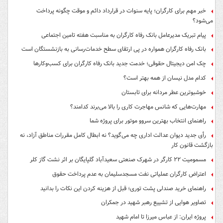
خبر مهم برای کارگران؛ پایه سنوات در قرارداد دائم و موقت چگونه پرداخت
می‌شود؟
پیام تبریک مدیرعامل بانک رفاه کارگران به مناسبت هفته تامین اجتماعی
بانک رفاه کارگران همواره در پی ارتقای سطح خدمات‌رسانی به بازنشستگان است
چک امن دیجیتال حقوقی؛ خدمت جدید بانک رفاه کارگران برای کسب‌وکارها
کدام مدل نیسان از همه بهتر است؟
خوشبوترین عطر مردانه برای تابستان
مهارت‌هایی که شانس مهاجرت کاری را بالا می‌برند کدامند؟
راهنمای انتخاب بهترین سروو موتور برای پروژه شما
رأی جدید دیوان عدالت اداری چه می‌گوید؟ نه ابطال کامل مقررات مناطق آزاد، نه
بازگشت قانون کار
مسمومیت ۲۲ کارگر در شهرک صنعتی سعیدآباد گلپایگان بر اثر نشت گاز کلر
اعتراض کارگران عملیاتی نفت مسجدسلیمان به عدم پرداخت حقوق
راهنمای خرید صندلی پشت توری؛ قبل از هزینه کردن این نکات را بدانید
تصاویر هوایی از تشییع رهبر شهید در جمکران
پروژه ایران: از عباس میرزا تا امام شهید