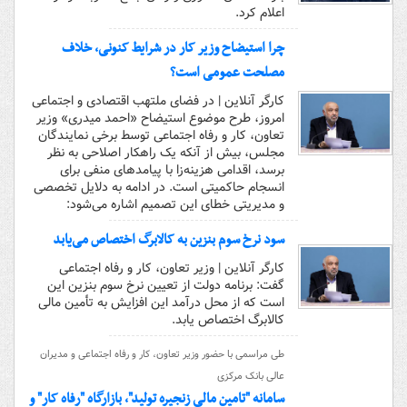
اعلام کرد.
چرا استیضاح وزیر کار در شرایط کنونی، خلاف
مصلحت عمومی است؟
کارگر آنلاین | در فضای ملتهب اقتصادی و اجتماعی
امروز، طرح موضوع استیضاح «احمد میدری» وزیر
تعاون، کار و رفاه اجتماعی توسط برخی نمایندگان
مجلس، بیش از آنکه یک راهکار اصلاحی به نظر
برسد، اقدامی هزینه‌زا با پیامدهای منفی برای
انسجام حاکمیتی است. در ادامه به دلایل تخصصی
و مدیریتی خطای این تصمیم اشاره می‌شود:
سود نرخ سوم بنزین به کالابرگ اختصاص می‌یابد
کارگر آنلاین | وزیر تعاون، کار و رفاه اجتماعی
گفت: برنامه دولت از تعیین نرخ سوم بنزین این
است که از محل درآمد این افزایش به تأمین مالی
کالابرگ اختصاص یابد.
طی مراسمی با حضور وزیر تعاون، کار و رفاه اجتماعی و مدیران
عالی بانک مرکزی
سامانه "تامین مالی زنجیره تولید"، بازارگاه "رفاه کار" و