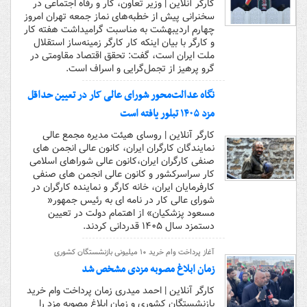
کارگر آنلاین | وزیر تعاون، کار و رفاه اجتماعی در
سخنرانی پیش از خطبه‌های نماز جمعه تهران امروز
چهارم اردیبهشت به مناسبت گرامیداشت هفته کار
و کارگر با بیان اینکه کار کارگر زمینه‌ساز استقلال
ملت ایران است، گفت: تحقق اقتصاد مقاومتی در
گرو پرهیز از تجمل‌گرایی و اسراف است.
نگاه عدالت‌محور شورای عالی کار در تعیین حداقل
مزد ۱۴۰۵ تبلور یافته است
کارگر آنلاین | روسای هیئت مدیره مجمع عالی
نمایندگان کارگران ایران، کانون عالی انجمن های
صنفی کارگران ایران،کانون عالی شوراهای اسلامی
کار سراسرکشور و کانون عالی انجمن های صنفی
کارفرمایان ایران، خانه کارگر و نماینده کارگران در
شورای عالی کار در نامه ای به رئیس جمهور«
مسعود پزشکیان» از اهتمام دولت در تعیین
دستمزد سال ۱۴۰۵ قدردانی کردند.
آغاز پرداخت وام خرید ۱۰ میلیونی بازنشستگان کشوری
زمان ابلاغ مصوبه مزدی مشخص شد
کارگر آنلاین | احمد میدری زمان پرداخت وام خرید
بازنشستگان کشوری و زمان ابلاغ مصوبه مزد را