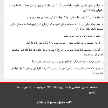
چالش‌های اجرایی طرح ساماندهی کارکنان دولت؛ از بروکراسی مجلس تا مقاومت
مافیای واسطه‌گری
طرح ملی "کارافن" با حمایت بانک رفاه کارگران به بهره‌برداری رسید
پرداخت بیش از ۷,۰۰۰ میلیارد ریال تسهیلات ازدواج در اردیبهشت ماه سال جاری
توسط بانک رفاه کارگران
همراه بانک رفاه به‌روزرسانی شد
ارائه خدمت برات الکترونیک از طریق سامانه SCF بانک رفاه کارگران
قرارداد نبندید، صاحبکار شوید یا اخراج! / پشت پرده خطرناک قراردادهای شفاهی
که از آن بی‌خبرید
پشت‌پرده لایحه جنجالی اصلاح نظام تامین اجتماعی چیست؟
زیرساخت‌های تأمین مالی غیرتسهیلاتی در بانک رفاه کارگران به‌طور کامل فراهم
شده است
صفحه اصلی
تماس با ما
پیوندها
rss
درباره ما
تماس با ما
آرشیو
کلیه حقوق محفوظ میباشد