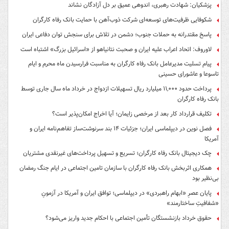
پزشکیان: شهادت رهبری، اندوهی عمیق بر دل آزادگان نشاند
شکوفایی ظرفیت‌های توسعه‌ای شرکت ذوب‌آهن با حمایت‌ بانک رفاه کارگران
پاسخ مقتدرانه به حملات جنوب؛ دشمن در تلاش برای سنجش توان دفاعی ایران
لاوروف: اتحاد اعراب علیه ایران و صحبت نتانیاهو از «اسرائیل بزرگ» اشتباه است
پیام تسلیت مدیرعامل بانک رفاه کارگران به مناسبت فرارسیدن ماه محرم و ایام
تاسوعا و عاشورای حسینی
پرداخت حدود ۱۱,۰۰۰ میلیارد ریال تسهیلات ازدواج در خرداد ماه سال جاری توسط
بانک رفاه کارگران
تکلیف قرارداد کار بعد از مرخصی زایمان؛ آیا اخراج امکان‌پذیر است؟
فصل نوین در دیپلماسی ایران؛ جزئیات ۱۴ بند سرنوشت‌ساز تفاهم‌نامه ایران و
آمریکا
چک دیجیتال بانک رفاه کارگران؛ تسریع و تسهیل پرداخت‌های غیرنقدی مشتریان
همکاری اثربخش بانک رفاه کارگران با سازمان تامین اجتماعی در ایام جنگ رمضان
بی‌نظیر بود
پایان عصرِ «ابهام راهبردی» در دیپلماسی؛ توافق ایران و آمریکا در آزمونِ
«شفافیتِ ساختارمند»
حقوق خرداد بازنشستگان تأمین اجتماعی با احکام جدید واریز می‌شود؟