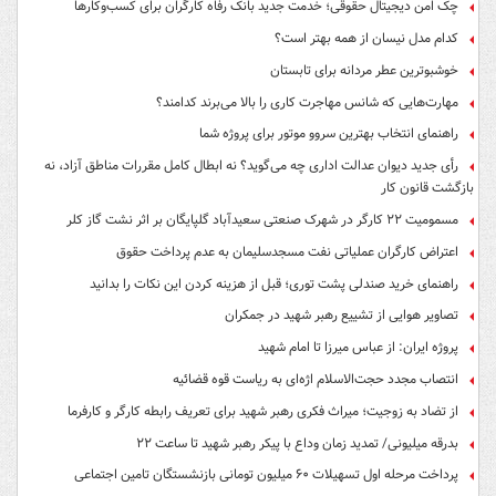
چک امن دیجیتال حقوقی؛ خدمت جدید بانک رفاه کارگران برای کسب‌وکارها
کدام مدل نیسان از همه بهتر است؟
خوشبوترین عطر مردانه برای تابستان
مهارت‌هایی که شانس مهاجرت کاری را بالا می‌برند کدامند؟
راهنمای انتخاب بهترین سروو موتور برای پروژه شما
رأی جدید دیوان عدالت اداری چه می‌گوید؟ نه ابطال کامل مقررات مناطق آزاد، نه
بازگشت قانون کار
مسمومیت ۲۲ کارگر در شهرک صنعتی سعیدآباد گلپایگان بر اثر نشت گاز کلر
اعتراض کارگران عملیاتی نفت مسجدسلیمان به عدم پرداخت حقوق
راهنمای خرید صندلی پشت توری؛ قبل از هزینه کردن این نکات را بدانید
تصاویر هوایی از تشییع رهبر شهید در جمکران
پروژه ایران: از عباس میرزا تا امام شهید
انتصاب مجدد حجت‌الاسلام اژه‌ای به ریاست قوه‌ قضائیه
از تضاد به زوجیت؛ میراث فکری رهبر شهید برای تعریف رابطه کارگر و کارفرما
بدرقه میلیونی/ تمدید زمان وداع با پیکر رهبر شهید تا ساعت ۲۲
پرداخت مرحله اول تسهیلات ۶۰ میلیون تومانی بازنشستگان تامین اجتماعی