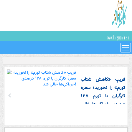
فریبِ «کاهش شتاب
تورم» را نخورید؛ سفره
کارگران با تورم ۱۲۸
درصدی خوراکی‌ها خالی
شد!