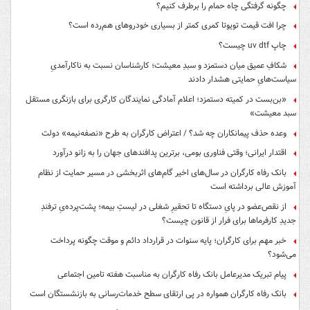
چگونه گرفتگی چاه حمام را برطرف کنیم؟
چرا افت قیمت تویوتا کمری کمتر از بسیاری خودروهای هم‌رده است؟
چاپ uv dtf چیست؟
شکافِ عمیق میان دستمزد و سبدِ معیشت؛ کارشناسان نسبت به ناکارآمدیِ
سیاست‌هایِ حمایتی هشدار دادند
«بن‌بست در کمیته دستمزد؛ اعلام آمادگی نمایندگان کارگری برای بازنگری مستقل
سبد معیشت»
وعده حذف پیمانکاران چه شد؟ / اعتراض کارگران به طرح «نصفه‌نیمه» دولت
اقتدار ایرانی؛ وقتی فناوری بومی، برترین پدافندهای جهان را به زانو درآورد
بانک رفاه کارگران در سال‌های اخیر گام‌های اثربخشی در مسیر حمایت از نظام
آموزش عالی برداشته است
از نقص‌عضو در پایِ دستگاه تا تحقیرِ شغلی در لیستِ بیمه؛ پشت‌پرده‌یِ ترفندِ
جدیدِ کارفرماها برای فرار از قانون چیست؟
خبر مهم برای کارگران؛ پایه سنوات در قرارداد دائم و موقت چگونه پرداخت
می‌شود؟
پیام تبریک مدیرعامل بانک رفاه کارگران به مناسبت هفته تامین اجتماعی
بانک رفاه کارگران همواره در پی ارتقای سطح خدمات‌رسانی به بازنشستگان است