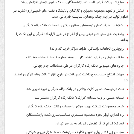
مبلغ تسهیلات قرض الحسنه بازنشستگان به ۶۰ میلیون تومان افزایش یافت
تلاش و تعهد مجموعه مدیران و کارکنان پالایشگاه نفت امام خمینی(ره) شازند در
تداوم تولید در ایام جنگ رمضان، شایسته قدردانی است
شکوفایی ظرفیت‌های توسعه‌ای استان مرکزی با حمایت بانک رفاه کارگران
وضعیت حق سنوات و عیدی پس از اخراج در حین قرارداد؛ کارگران این نکات را
بدانند
رایج‌ترین تخلفات رانندگی اطراف مراکز خرید کدام‌اند؟
۱۰ تله حقوقی در قراردادهای کار؛ از بیمه اجباری تا سفیدامضاء خطرناک
جایزه‌های میلیونی بانک رفاه کارگران در طی مسابقات جام جهانی
مهلت افتتاح حساب و پرداخت تسهیلات در طرح افق ۲ بانک رفاه کارگران تمدید
شد
ثبت درخواست صدور کارت رفاهی در بانک رفاه کارگران غیرحضوری شد
نسخه مبتنی بر وب سامانه "فرارفاه" بانک رفاه کارگران منتشر شد
خرید محصولات شرکت بهمن موتور با حساب وکالتی بانک رفاه کارگران
راه اندازی ابزار نحوه محاسبه مستمری متناسب‌سازی شده بازنشستگان
تمیزک: اعزام کارگر نظافتی کاربلد به سراسر تهران
مجلس زیر فشار برای تعیین تکلیف سرنوشت صدها هزار نیروی شرکتی