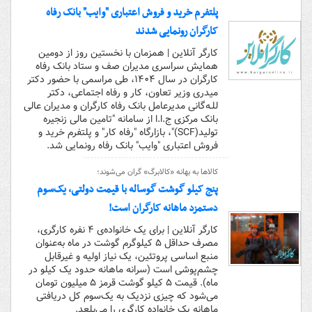
پلتفرم خرید و فروش اعتباری "وایب" بانک رفاه
کارگران رونمایی شدند
کارگر آنلاین | همزمان با نخستین روز از دومین
همایش سراسری مدیران صف و ستاد بانک رفاه
کارگران در سال ۱۴۰۴، طی مراسمی با حضور دکتر
میدری وزیر تعاون، کار و رفاه اجتماعی، دکتر
للـه‌گانی مدیرعامل بانک رفاه کارگران و مدیران عالی
بانک مرکزی ج.ا.ا از سامانه "تامین مالی زنجیره
تولید(SCF)"، بازارگاه "رفاه کار" و پلتفرم خرید و
فروش اعتباری "وایب" بانک رفاه رونمایی شد.
کالاها به بهانه «کالابرگ» گران می‌شوند؛
پنج کیلو گوشت گوساله با قیمت دولتی، یک‌سوم
دستمزد ماهانه کارگران است!
کارگر آنلاین | برای یک خانواده‌ی ۴ نفره کارگری،
مصرف حداقل ۵ کیلوگرم گوشت در ماه به‌عنوان
منبع اساسی پروتئین، یک نیاز اولیه و غیرقابل
چشم‌پوشی است (سرانه ماهانه حدود یک کیلو در
ماه). قیمت ۵ کیلو گوشت قرمز ۵ میلیون تومان
می‌شود که چیزی نزدیک به یک‌سوم کل دریافتی
ماهانه یک خانواده کارگری را می‌بلعد.