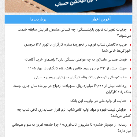
آخرین اخبار
پربازدیدها
جزئیات تغییرات قانون بازنشستگی؛ چه کسانی مشمول افزایش سابقه خدمت
می‌شوند؟
فریبِ «کاهش شتاب تورم» را نخورید؛ سفره کارگران با تورم ۱۲۸ درصدی
خوراکی‌ها خالی شد!
قیمت صندلی ماساژور به چه عواملی بستگی دارد؟ راهنمای خرید آگاهانه
جهش بیش از ۳۳ برابری سود خالص بانک رفاه کارگران در بهار ۱۴۰۵
خدمت‌رسانی اثربخش بانک رفاه کارگران به زائران اربعین حسینی
پرداخت بیش از ۱۲,۰۰۰ میلیارد ریال تسهیلات ازدواج در تیر ماه سال جاری توسط
بانک رفاه کارگران
حمایت از تولید ملی در اولویت این بانک
افزایش قیمت قهوه و مواد اولیه کافی‌شاپ؛ نرم افزار حسابداری کافی شاپ چه
کمکی می‌کند؟
رسانه؛ از «پمپاژِ خشم» تا «تریبونِ تاب‌آوری» / چرا جامعه امروز به سوادِ هیجانی
نیاز دارد؟