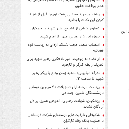
اعتراض کارگران عملیاتی نفت مسجدسلیمان به
عدم پرداخت حقوق
راهنمای خرید صندلی پشت توری؛ قبل از هزینه
کردن این نکات را بدانید
تصاویر هوایی از تشییع رهبر شهید در جمکران
 این
پروژه ایران: از عباس میرزا تا امام شهید
انتصاب مجدد حجت‌الاسلام اژه‌ای به ریاست قوه‌
قضائیه
از تضاد به زوجیت؛ میراث فکری رهبر شهید برای
تعریف رابطه کارگر و کارفرما
بدرقه میلیونی/ تمدید زمان وداع با پیکر رهبر
شهید تا ساعت ۲۲
پرداخت مرحله اول تسهیلات ۶۰ میلیون تومانی
بازنشستگان تامین اجتماعی
پزشکیان: شهادت رهبری، اندوهی عمیق بر دل
آزادگان نشاند
شکوفایی ظرفیت‌های توسعه‌ای شرکت ذوب‌آهن
با حمایت‌ بانک رفاه کارگران