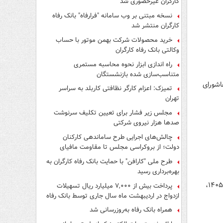
کارگران غیرحضوری شد
نسخه مبتنی بر وب سامانه "فرارفاه" بانک رفاه
کارگران منتشر شد
خرید محصولات شرکت بهمن موتور با حساب
وکالتی بانک رفاه کارگران
راه اندازی ابزار نحوه محاسبه مستمری
متناسب‌سازی شده بازنشستگان
عاشورای
تمیزک: اعزام کارگر نظافتی کاربلد به سراسر
تهران
مجلس زیر فشار برای تعیین تکلیف سرنوشت
صدها هزار نیروی شرکتی
چالش‌های اجرایی طرح ساماندهی کارکنان
دولت؛ از بروکراسی مجلس تا مقاومت مافیای
واسطه‌گری
طرح ملی "کارافن" با حمایت بانک رفاه کارگران به
بهره‌برداری رسید
کارگر آنلاین | جزئیات پرداخت تسهیلات ازدواج و تهیه جهیزیه از سوی بانک رفاه کارگران در خرداد ماه سال ۱۴۰۵،
پرداخت بیش از ۷,۰۰۰ میلیارد ریال تسهیلات
ازدواج در اردیبهشت ماه سال جاری توسط بانک رفاه
کارگران
همراه بانک رفاه به‌روزرسانی شد