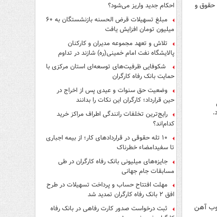
 حقوق و
احکام جدید واریز می‌شود؟
مبلغ تسهیلات قرض الحسنه بازنشستگان به ۶۰
میلیون تومان افزایش یافت
تلاش و تعهد مجموعه مدیران و کارکنان
پالایشگاه نفت امام خمینی(ره) شازند در تداوم
تولید در ایام جنگ رمضان، شایسته قدردانی است
شکوفایی ظرفیت‌های توسعه‌ای استان مرکزی با
حمایت بانک رفاه کارگران
وضعیت حق سنوات و عیدی پس از اخراج در
حین قرارداد؛ کارگران این نکات را بدانند
نی
.
رایج‌ترین تخلفات رانندگی اطراف مراکز خرید
کدام‌اند؟
۱۰ تله حقوقی در قراردادهای کار؛ از بیمه اجباری
تا سفیدامضاء خطرناک
جایزه‌های میلیونی بانک رفاه کارگران در طی
مسابقات جام جهانی
مهلت افتتاح حساب و پرداخت تسهیلات در طرح
افق ۲ بانک رفاه کارگران تمدید شد
ذوب آهن
ثبت درخواست صدور کارت رفاهی در بانک رفاه