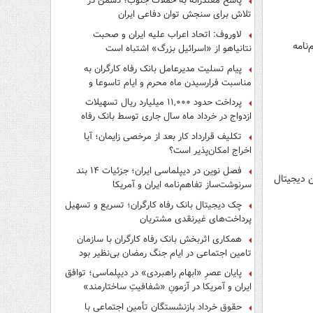
پاسخ مقتدرانه به حملات جنوب؛ دشمن در
تلاش برای سنجش توان دفاعی ایران
لاوروف: اتحاد اعراب علیه ایران و صحبت
نامه
نتانیاهو از «اسرائیل بزرگ» اشتباه است
پیام تسلیت مدیرعامل بانک رفاه کارگران به
مناسبت فرارسیدن ماه محرم و ایام تاسوعا و
عاشورای حسینی
پرداخت حدود ۱۱,۰۰۰ میلیارد ریال تسهیلات
ازدواج در خرداد ماه سال جاری توسط بانک رفاه
کارگران
تکلیف قرارداد کار بعد از مرخصی زایمان؛ آیا
اخراج امکان‌پذیر است؟
فصل نوین در دیپلماسی ایران؛ جزئیات ۱۴ بند
 دیجیتال
سرنوشت‌ساز تفاهم‌نامه ایران و آمریکا
چک دیجیتال بانک رفاه کارگران؛ تسریع و تسهیل
پرداخت‌های غیرنقدی مشتریان
همکاری اثربخش بانک رفاه کارگران با سازمان
تامین اجتماعی در ایام جنگ رمضان بی‌نظیر بود
پایان عصرِ «ابهام راهبردی» در دیپلماسی؛ توافق
ایران و آمریکا در آزمونِ «شفافیتِ ساختارمند»
حقوق خرداد بازنشستگان تأمین اجتماعی با