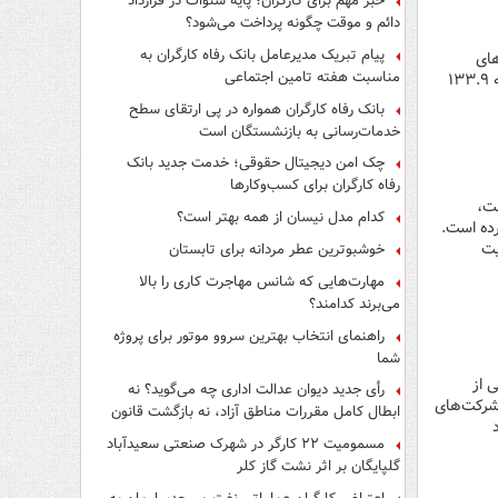
خبر مهم برای کارگران؛ پایه سنوات در قرارداد
دائم و موقت چگونه پرداخت می‌شود؟
پیام تبریک مدیرعامل بانک رفاه کارگران به
 خانوارهای
مناسبت هفته تامین اجتماعی
کارگری را به چالش کشیده است. بررسی‌های آماری نشان می‌دهد که تورمِ نقطه‌به‌نقطه‌یِ گروهِ خوراکی‌ها به ۱۳۳.۹
بانک رفاه کارگران همواره در پی ارتقای سطح
خدمات‌رسانی به بازنشستگان است
چک امن دیجیتال حقوقی؛ خدمت جدید بانک
رفاه کارگران برای کسب‌وکارها
ست،
کدام مدل نیسان از همه بهتر است؟
رده است.
یت
خوشبوترین عطر مردانه برای تابستان
مهارت‌هایی که شانس مهاجرت کاری را بالا
می‌برند کدامند؟
راهنمای انتخاب بهترین سروو موتور برای پروژه
شما
 از
رأی جدید دیوان عدالت اداری چه می‌گوید؟ نه
 شرکت‌های
ابطال کامل مقررات مناطق آزاد، نه بازگشت قانون
اد
کار
مسمومیت ۲۲ کارگر در شهرک صنعتی سعیدآباد
گلپایگان بر اثر نشت گاز کلر