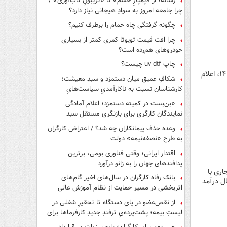
رسانه؛ از «پمپاژِ خشم» تا «تریبونِ تاب‌آوری» /
چرا جامعه امروز به سوادِ هیجانی نیاز دارد؟
چگونه گرفتگی چاه حمام را برطرف کنیم؟
چرا افت قیمت تویوتا کمری کمتر از بسیاری
خودروهای هم‌رده است؟
چاپ uv dtf چیست؟
کارگر آنلاین | جزئیات پرداخت تسهیلات ازدواج و تهیه جهیزیه از سوی بانک رفاه کارگران در تیر ماه سال ۱۴۰۵، اعلام
شکافِ عمیق میان دستمزد و سبدِ معیشت؛
کارشناسان نسبت به ناکارآمدیِ سیاست‌هایِ
حمایتی هشدار دادند
«بن‌بست در کمیته دستمزد؛ اعلام آمادگی
نمایندگان کارگری برای بازنگری مستقل سبد
معیشت»
وعده حذف پیمانکاران چه شد؟ / اعتراض کارگران
به طرح «نصفه‌نیمه» دولت
اقتدار ایرانی؛ وقتی فناوری بومی، برترین
پدافندهای جهان را به زانو درآورد
اری با
بانک رفاه کارگران در سال‌های اخیر گام‌های
ه ثبت حدود ۱۹۶ هزار میلیارد ریال درآمد
اثربخشی در مسیر حمایت از نظام آموزش عالی
برداشته است
از نقص‌عضو در پایِ دستگاه تا تحقیرِ شغلی در
لیستِ بیمه؛ پشت‌پرده‌یِ ترفندِ جدیدِ کارفرماها برای
فرار از قانون چیست؟