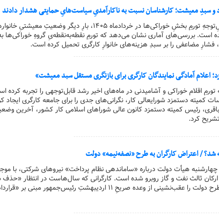
و سبدِ معیشت؛ کارشناسان نسبت به ناکارآمدیِ سیاست‌هایِ حمایتی هشدار دادند
کارگر آنلاین؛ افزایشِ قابلِ‌توجهِ تورمِ بخشِ خوراکی‌ها در خردادماه ۱۴۰۵، بارِ دیگر وضعیتِ معیشتیِ
فشارِ مضاعفی را بر سبدِ هزینه‌های خانوارِ کارگری تحمیل کرده است.
؛ اعلام آمادگی نمایندگان کارگری برای بازنگری مستقل سبد معیشت»
ه تورمِ اقلام خوراکی و آشامیدنی در ماه‌های اخیر رشد قابل‌توجهی را تجربه کرده ا
سات کمیته دستمزد شورایعالی کار، نگرانی‌های جدی را برای جامعه کارگری ایجاد ک
اقری، رئیس کمیته دستمزد کانون عالی شوراهای اسلامی کار کشور، آخرین وضع
تشریح کرد.
شد؟ / اعتراض کارگران به طرح «نصفه‌نیمه» دولت
ز چهارشنبه هیأت دولت درباره «ساماندهی نظام پرداخت» نیروهای شرکتی، با موجی
 ارکان ثالث نفت و گاز روبرو شده است. کارگرانی که سال‌هاست در انتظار «حذف
واسطه» هستند، اکنون طرح دولت را عقب‌نشینی از وعده صریحِ ۱۱ اردیبهشتِ رئیس‌جمهور مبنی بر «قرارد