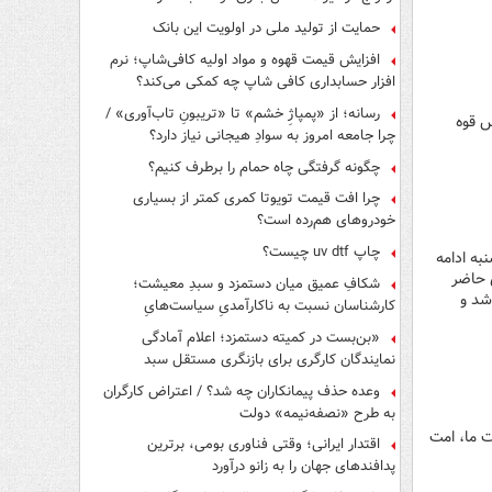
کارگران
حمایت از تولید ملی در اولویت این بانک
افزایش قیمت قهوه و مواد اولیه کافی‌شاپ؛ نرم
افزار حسابداری کافی شاپ چه کمکی می‌کند؟
رسانه؛ از «پمپاژِ خشم» تا «تریبونِ تاب‌آوری» /
 قوه‌
چرا جامعه امروز به سوادِ هیجانی نیاز دارد؟
چگونه گرفتگی چاه حمام را برطرف کنیم؟
چرا افت قیمت تویوتا کمری کمتر از بسیاری
خودروهای هم‌رده است؟
چاپ uv dtf چیست؟
به ادامه
ی حاضر
شکافِ عمیق میان دستمزد و سبدِ معیشت؛
شد و
کارشناسان نسبت به ناکارآمدیِ سیاست‌هایِ
حمایتی هشدار دادند
«بن‌بست در کمیته دستمزد؛ اعلام آمادگی
نمایندگان کارگری برای بازنگری مستقل سبد
معیشت»
وعده حذف پیمانکاران چه شد؟ / اعتراض کارگران
به طرح «نصفه‌نیمه» دولت
ت ما، امت
اقتدار ایرانی؛ وقتی فناوری بومی، برترین
پدافندهای جهان را به زانو درآورد