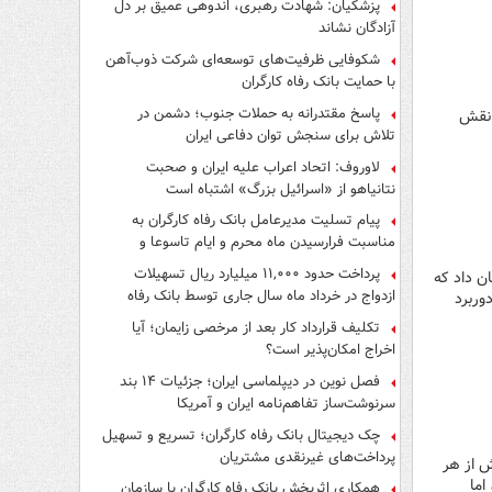
پزشکیان: شهادت رهبری، اندوهی عمیق بر دل
آزادگان نشاند
شکوفایی ظرفیت‌های توسعه‌ای شرکت ذوب‌آهن
با حمایت‌ بانک رفاه کارگران
پاسخ مقتدرانه به حملات جنوب؛ دشمن در
 نقش
تلاش برای سنجش توان دفاعی ایران
لاوروف: اتحاد اعراب علیه ایران و صحبت
نتانیاهو از «اسرائیل بزرگ» اشتباه است
پیام تسلیت مدیرعامل بانک رفاه کارگران به
مناسبت فرارسیدن ماه محرم و ایام تاسوعا و
عاشورای حسینی
پرداخت حدود ۱۱,۰۰۰ میلیارد ریال تسهیلات
ن داد که
ازدواج در خرداد ماه سال جاری توسط بانک رفاه
وربرد
کارگران
تکلیف قرارداد کار بعد از مرخصی زایمان؛ آیا
اخراج امکان‌پذیر است؟
فصل نوین در دیپلماسی ایران؛ جزئیات ۱۴ بند
سرنوشت‌ساز تفاهم‌نامه ایران و آمریکا
چک دیجیتال بانک رفاه کارگران؛ تسریع و تسهیل
پرداخت‌های غیرنقدی مشتریان
ش از هر
اما
همکاری اثربخش بانک رفاه کارگران با سازمان