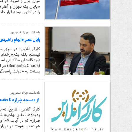
میان ایران و آمریکا در 
«پایان یک دوران و آغاز
را در کانون توجه قرار دا
یادداشت بهزاد تیمورپور
پایان عصرِ «ابهام راهبردی
کارگر آنلاین | در سپهر 
نیست، بلکه یک «رخدادِ ا
آوردگاه‌های مذاکراتی اس
(Chaos
بسته‌» به «دولتِ پاسخگ
یادداشت بهزاد تیمورپور
از «مسجد ضِرار» تا «فتن
کارگر آنلاین | تاریخ، نه
پدیده‌ها، نفاقِ نهادین
هر عصر، به‌ویژه در دو