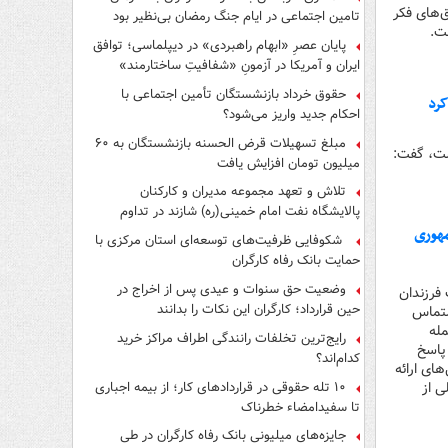
ق‌های فکر
تامین اجتماعی در ایام جنگ رمضان بی‌نظیر بود
ت.
پایان عصرِ «ابهام راهبردی» در دیپلماسی؛ توافق
ایران و آمریکا در آزمونِ «شفافیتِ ساختارمند»
حقوق خرداد بازنشستگان تأمین اجتماعی با
کرد
احکام جدید واریز می‌شود؟
مبلغ تسهیلات قرض الحسنه بازنشستگان به ۶۰
است، گفت:
میلیون تومان افزایش یافت
تلاش و تعهد مجموعه مدیران و کارکنان
پالایشگاه نفت امام خمینی(ره) شازند در تداوم
تولید در ایام جنگ رمضان، شایسته قدردانی است
ر مجبور به پذیرش طرح ۱۰ ماده‌ای جمهوری
شکوفایی ظرفیت‌های توسعه‌ای استان مرکزی با
حمایت بانک رفاه کارگران
وضعیت حق سنوات و عیدی پس از اخراج در
 فرزندان
حین قرارداد؛ کارگران این نکات را بدانند
لتماس
مله
رایج‌ترین تخلفات رانندگی اطراف مراکز خرید
پاسخ
کدام‌اند؟
ای ارائه
۱۰ تله حقوقی در قراردادهای کار؛ از بیمه اجباری
ی از
تا سفیدامضاء خطرناک
جایزه‌های میلیونی بانک رفاه کارگران در طی