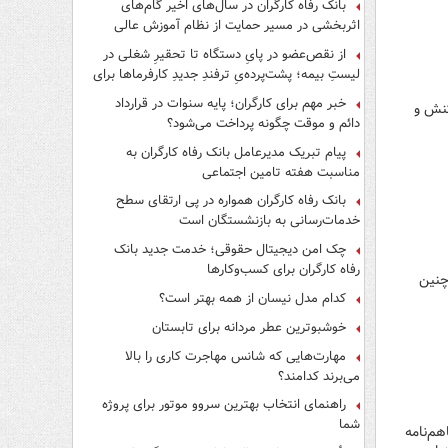
بانک رفاه کارگران در سال‌های اخیر گام‌های
اثربخشی در مسیر حمایت از نظام آموزش عالی
برداشته است
از نقص‌عضو در پایِ دستگاه تا تحقیرِ شغلی در
لیستِ بیمه؛ پشت‌پرده‌یِ ترفندِ جدیدِ کارفرماها برای
فرار از قانون چیست؟
خبر مهم برای کارگران؛ پایه سنوات در قرارداد
کنش و
دائم و موقت چگونه پرداخت می‌شود؟
پیام تبریک مدیرعامل بانک رفاه کارگران به
مناسبت هفته تامین اجتماعی
بانک رفاه کارگران همواره در پی ارتقای سطح
خدمات‌رسانی به بازنشستگان است
چک امن دیجیتال حقوقی؛ خدمت جدید بانک
رفاه کارگران برای کسب‌وکارها
چنین
کدام مدل نیسان از همه بهتر است؟
خوشبوترین عطر مردانه برای تابستان
مهارت‌هایی که شانس مهاجرت کاری را بالا
می‌برند کدامند؟
راهنمای انتخاب بهترین سروو موتور برای پروژه
شما
هم‌نامه