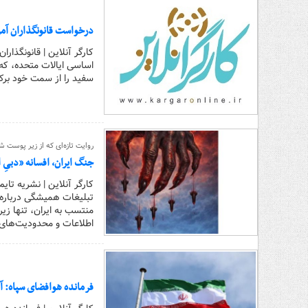
درخواست قانونگذاران آمر
کارگر آنلاین | قانونگذار
اساسی ایالات متحده، که
سفید را از سمت خود برکن
روایت تازه‌ای که از زیر پوست ش
جنگ ایران، افسانه «دبیِ
کارگر آنلاین | نشریه تای
تبلیغات همیشگی درباره 
منتسب به ایران، تنها زی
اطلاعات و محدودیت‌های س
فرمانده هوافضای سپاه: آمر