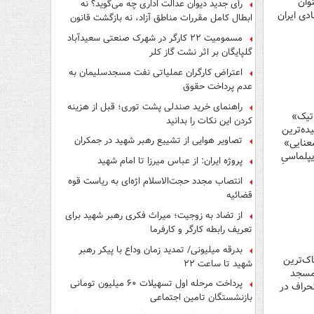
وان
رأی جدید دیوان عدالت اداری چه می‌گوید؟ نه
دی ایران
ابطال کامل مقررات مناطق آزاد، نه بازگشت قانون
کار
مسمومیت ۲۲ کارگر در شهرک صنعتی سعیدآباد
گلپایگان بر اثر نشت گاز کلر
اعتراض کارگران عملیاتی نفت مسجدسلیمان به
عدم پرداخت حقوق
راهنمای خرید صندلی پشت توری؛ قبل از هزینه
اتیک»
کردن این نکات را بدانید
ده‌ترین
تصاویر هوایی از تشییع رهبر شهید در جمکران
معنایی»
دیپلماسیِ
پروژه ایران: از عباس میرزا تا امام شهید
انتصاب مجدد حجت‌الاسلام اژه‌ای به ریاست قوه‌
قضائیه
از تضاد به زوجیت؛ میراث فکری رهبر شهید برای
تعریف رابطه کارگر و کارفرما
بدرقه میلیونی/ تمدید زمان وداع با پیکر رهبر
اک‌ترین
شهید تا ساعت ۲۲
«مسجد
پرداخت مرحله اول تسهیلات ۶۰ میلیون تومانی
 انحراف در
بازنشستگان تامین اجتماعی