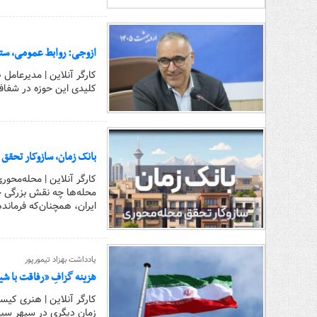
ازوجی: روابط عمومی، س
کارگر آنلاین | مدیرعام
کلیدی این حوزه در شفاف
بانک زمان، سازوکار تحق
کارگر آنلاین | محله‌محو
محله‌ها چه نقش بزرگی حت
ایران، همچنان‌که فرماند
یادداشت بهزاد تیمورپور
هزینه‌ گزافِ «رفاقت با 
کارگر آنلاین | هنری کیس
زمان دیگری در سپهر سیا