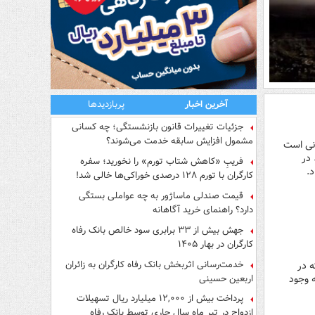
که جهانیان را متحیر کرده، از توانایی بی‌نظیر ایران در
خنثی‌سازی سامانه‌های دفاعی پیشرفته خبر داد.
آخرین اخبار
پربازدیدها
جزئیات تغییرات قانون بازنشستگی؛ چه کسانی
مشمول افزایش سابقه خدمت می‌شوند؟
انی است
در
فریبِ «کاهش شتاب تورم» را نخورید؛ سفره
د.
کارگران با تورم ۱۲۸ درصدی خوراکی‌ها خالی شد!
قیمت صندلی ماساژور به چه عواملی بستگی
دارد؟ راهنمای خرید آگاهانه
جهش بیش از ۳۳ برابری سود خالص بانک رفاه
کارگران در بهار ۱۴۰۵
خدمت‌رسانی اثربخش بانک رفاه کارگران به زائران
 تحمیلی سوم به ایران و پاسخ ما؛ نه یک رویداد (Occurrence) که در
اربعین حسینی
به وجود
پرداخت بیش از ۱۲,۰۰۰ میلیارد ریال تسهیلات
ازدواج در تیر ماه سال جاری توسط بانک رفاه