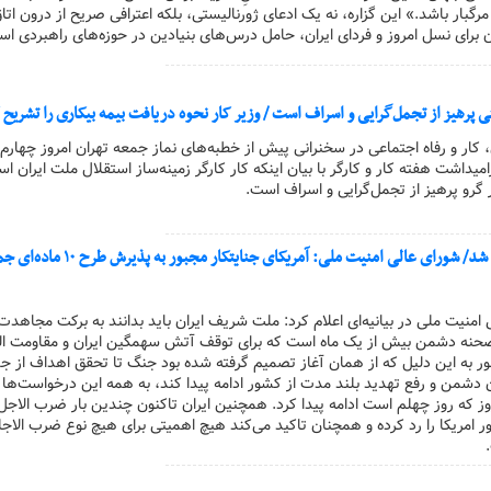
رگبار باشد.» این گزاره، نه یک ادعای ژورنالیستی، بلکه اعترافی صریح از درون اتا
برای نسل امروز و فردای ایران، حامل درس‌های بنیادین در حوزه‌های راهبردی اس
 پرهیز از تجمل‌گرایی و اسراف است / وزیر کار نحوه دریافت بیمه بیکاری را تشریح 
ن، کار و رفاه اجتماعی در سخنرانی پیش از خطبه‌های نماز جمعه تهران امروز چهارم
یداشت هفته کار و کارگر با بیان اینکه کار کارگر زمینه‌ساز استقلال ملت ایران 
گرو پرهیز از تجمل‌گرایی و اسراف است.
آتش‌بس دو هفته‌ای برقرار شد/ شورای عالی امنیت ملی: آمریکای جنایتکا
ی امنیت ملی در بیانیه‌ای اعلام کرد: ملت شریف ایران باید بدانند به برکت مجاهدت
 صحنه دشمن بیش از یک ماه است که برای توقف آتش سهمگین ایران و مقاومت ا
ر به این دلیل که از همان آغاز تصمیم گرفته شده بود جنگ تا تحقق اهداف از ج
من و رفع تهدید بلند مدت از کشور ادامه پیدا کند، به همه این درخواست‌ها 
وز که روز چهلم است ادامه پیدا کرد. همچنین ایران تاکنون چندین بار ضرب الاجل‌ه
مریکا را رد کرده و همچنان تاکید می‌کند هیچ اهمیتی برای هیچ نوع ضرب الاجل
.