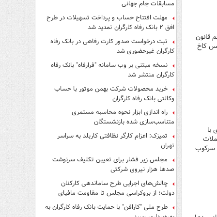
مسابقات جام جهانی
مهلت افتتاح حساب و پرداخت تسهیلات در طرح
افق ۲ بانک رفاه کارگران تمدید شد
م قانون
ثبت درخواست صدور کارت رفاهی در بانک رفاه
یس کاخ
کارگران غیرحضوری شد
نسخه مبتنی بر وب سامانه "فرارفاه" بانک رفاه
کارگران منتشر شد
خرید محصولات شرکت بهمن موتور با حساب
وکالتی بانک رفاه کارگران
راه اندازی ابزار نحوه محاسبه مستمری
متناسب‌سازی شده بازنشستگان
 با
تمیزک: اعزام کارگر نظافتی کاربلد به سراسر
ملات
تهران
، سرکوب
مجلس زیر فشار برای تعیین تکلیف سرنوشت
صدها هزار نیروی شرکتی
چالش‌های اجرایی طرح ساماندهی کارکنان
دولت؛ از بروکراسی مجلس تا مقاومت مافیای
واسطه‌گری
طرح ملی "کارافن" با حمایت بانک رفاه کارگران به
بهره‌برداری رسید