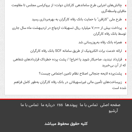
چالش‌های اجرایی طرح ساماندهی کارکنان دولت؛ از بروکراسی مجلس تا مقاومت
مافیای واسطه‌گری
طرح ملی "کارافن" با حمایت بانک رفاه کارگران به بهره‌برداری رسید
پرداخت بیش از ۷,۰۰۰ میلیارد ریال تسهیلات ازدواج در اردیبهشت ماه سال جاری
توسط بانک رفاه کارگران
همراه بانک رفاه به‌روزرسانی شد
ارائه خدمت برات الکترونیک از طریق سامانه SCF بانک رفاه کارگران
قرارداد نبندید، صاحبکار شوید یا اخراج! / پشت پرده خطرناک قراردادهای شفاهی
که از آن بی‌خبرید
پشت‌پرده لایحه جنجالی اصلاح نظام تامین اجتماعی چیست؟
زیرساخت‌های تأمین مالی غیرتسهیلاتی در بانک رفاه کارگران به‌طور کامل فراهم
شده است
صفحه اصلی
تماس با ما
پیوندها
rss
درباره ما
تماس با ما
آرشیو
کلیه حقوق محفوظ میباشد