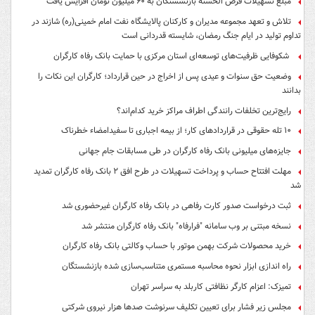
مبلغ تسهیلات قرض الحسنه بازنشستگان به ۶۰ میلیون تومان افزایش یافت
تلاش و تعهد مجموعه مدیران و کارکنان پالایشگاه نفت امام خمینی(ره) شازند در
تداوم تولید در ایام جنگ رمضان، شایسته قدردانی است
شکوفایی ظرفیت‌های توسعه‌ای استان مرکزی با حمایت بانک رفاه کارگران
وضعیت حق سنوات و عیدی پس از اخراج در حین قرارداد؛ کارگران این نکات را
بدانند
رایج‌ترین تخلفات رانندگی اطراف مراکز خرید کدام‌اند؟
۱۰ تله حقوقی در قراردادهای کار؛ از بیمه اجباری تا سفیدامضاء خطرناک
جایزه‌های میلیونی بانک رفاه کارگران در طی مسابقات جام جهانی
مهلت افتتاح حساب و پرداخت تسهیلات در طرح افق ۲ بانک رفاه کارگران تمدید
شد
ثبت درخواست صدور کارت رفاهی در بانک رفاه کارگران غیرحضوری شد
نسخه مبتنی بر وب سامانه "فرارفاه" بانک رفاه کارگران منتشر شد
خرید محصولات شرکت بهمن موتور با حساب وکالتی بانک رفاه کارگران
راه اندازی ابزار نحوه محاسبه مستمری متناسب‌سازی شده بازنشستگان
تمیزک: اعزام کارگر نظافتی کاربلد به سراسر تهران
مجلس زیر فشار برای تعیین تکلیف سرنوشت صدها هزار نیروی شرکتی