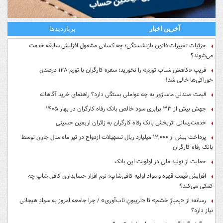
آخرین اخبار
پربازدیدها
جزئیات تغییرات قانون بازنشستگی؛ چه کسانی مشمول افزایش سابقه خدمت
می‌شوند؟
فریبِ «کاهش شتاب تورم» را نخورید؛ سفره کارگران با تورم ۱۲۸ درصدی
خوراکی‌ها خالی شد!
قیمت صندلی ماساژور به چه عواملی بستگی دارد؟ راهنمای خرید آگاهانه
جهش بیش از ۳۳ برابری سود خالص بانک رفاه کارگران در بهار ۱۴۰۵
خدمت‌رسانی اثربخش بانک رفاه کارگران به زائران اربعین حسینی
پرداخت بیش از ۱۲,۰۰۰ میلیارد ریال تسهیلات ازدواج در تیر ماه سال جاری توسط
بانک رفاه کارگران
حمایت از تولید ملی در اولویت این بانک
افزایش قیمت قهوه و مواد اولیه کافی‌شاپ؛ نرم افزار حسابداری کافی شاپ چه
کمکی می‌کند؟
رسانه؛ از «پمپاژِ خشم» تا «تریبونِ تاب‌آوری» / چرا جامعه امروز به سوادِ هیجانی
نیاز دارد؟