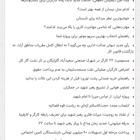
چک امن دیجیتال حقوقی؛ خدمت جدید بانک رفاه کارگران برای کسب‌وکارها
کدام مدل نیسان از همه بهتر است؟
خوشبوترین عطر مردانه برای تابستان
مهارت‌هایی که شانس مهاجرت کاری را بالا می‌برند کدامند؟
راهنمای انتخاب بهترین سروو موتور برای پروژه شما
رأی جدید دیوان عدالت اداری چه می‌گوید؟ نه ابطال کامل مقررات مناطق آزاد، نه
بازگشت قانون کار
مسمومیت ۲۲ کارگر در شهرک صنعتی سعیدآباد گلپایگان بر اثر نشت گاز کلر
اعتراض کارگران عملیاتی نفت مسجدسلیمان به عدم پرداخت حقوق
راهنمای خرید صندلی پشت توری؛ قبل از هزینه کردن این نکات را بدانید
تصاویر هوایی از تشییع رهبر شهید در جمکران
پروژه ایران: از عباس میرزا تا امام شهید
انتصاب مجدد حجت‌الاسلام اژه‌ای به ریاست قوه‌ قضائیه
از تضاد به زوجیت؛ میراث فکری رهبر شهید برای تعریف رابطه کارگر و کارفرما
بدرقه میلیونی/ تمدید زمان وداع با پیکر رهبر شهید تا ساعت ۲۲
پرداخت مرحله اول تسهیلات ۶۰ میلیون تومانی بازنشستگان تامین اجتماعی