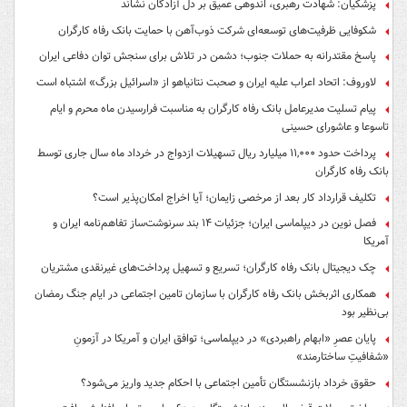
پزشکیان: شهادت رهبری، اندوهی عمیق بر دل آزادگان نشاند
شکوفایی ظرفیت‌های توسعه‌ای شرکت ذوب‌آهن با حمایت‌ بانک رفاه کارگران
پاسخ مقتدرانه به حملات جنوب؛ دشمن در تلاش برای سنجش توان دفاعی ایران
لاوروف: اتحاد اعراب علیه ایران و صحبت نتانیاهو از «اسرائیل بزرگ» اشتباه است
پیام تسلیت مدیرعامل بانک رفاه کارگران به مناسبت فرارسیدن ماه محرم و ایام
تاسوعا و عاشورای حسینی
پرداخت حدود ۱۱,۰۰۰ میلیارد ریال تسهیلات ازدواج در خرداد ماه سال جاری توسط
بانک رفاه کارگران
تکلیف قرارداد کار بعد از مرخصی زایمان؛ آیا اخراج امکان‌پذیر است؟
فصل نوین در دیپلماسی ایران؛ جزئیات ۱۴ بند سرنوشت‌ساز تفاهم‌نامه ایران و
آمریکا
چک دیجیتال بانک رفاه کارگران؛ تسریع و تسهیل پرداخت‌های غیرنقدی مشتریان
همکاری اثربخش بانک رفاه کارگران با سازمان تامین اجتماعی در ایام جنگ رمضان
بی‌نظیر بود
پایان عصرِ «ابهام راهبردی» در دیپلماسی؛ توافق ایران و آمریکا در آزمونِ
«شفافیتِ ساختارمند»
حقوق خرداد بازنشستگان تأمین اجتماعی با احکام جدید واریز می‌شود؟