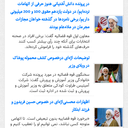
در پرونده دانش آشتیانی هنوز حرفی از اتهامات
نزده‌ایم/ در دولت یازدهم حقوق 100 و 200 میلیونی
داریم/ برخی نامزدها در گذشته خواهان مجازات
مجرمان در ملاء‌عام بودند
معاون اول قوه قضائیه گفت: برخی افراد در صحنه
انتخابات برای آنکه چند رأی بیشتر کسب کنند
حرف‌های گذشته خود را فراموش کرده‌اند.
توضیحات اژه‌ای درخصوص کشف محموله پوشاک
در ویلای وزیر
سخنگوی قوه قضائیه در مورد پرونده شرکت
خانوادگی وزیر آموزش و پرورش گفت: شرکت
آمیتیس طراوت کودکی متعلق به وزیر آموزش و
پرورش و ثبت شده در اداره ثبت است.
اظهارات محسنی‌اژه‌ای در خصوص حسین فریدون و
فرزند ابتکار
«برخورد قوه قضاییه بدون تبعیض است. تا اتهامی
متوجه کسی نباشد، نمی توانیم او را تعقیب کنیم و