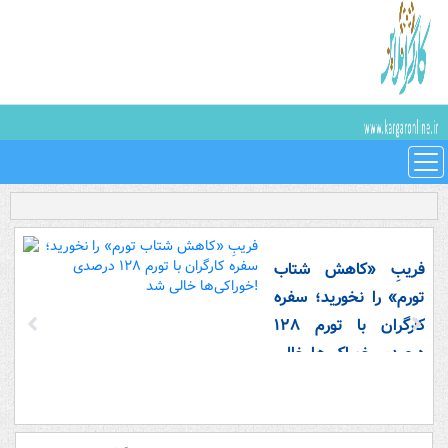
فریبِ «کاهش شتاب
تورم» را نخورید؛ سفره
کارگران با تورم ۱۲۸
درصدی خوراکی‌ها خالی
شد!