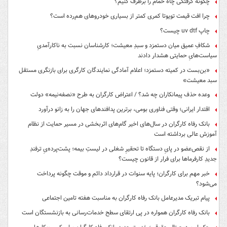
چگونه گرفتگی چاه حمام را برطرف کنیم؟
چرا افت قیمت تویوتا کمری کمتر از بسیاری خودروهای هم‌رده است؟
چاپ uv dtf چیست؟
شکافِ عمیق میان دستمزد و سبدِ معیشت؛ کارشناسان نسبت به ناکارآمدیِ
سیاست‌هایِ حمایتی هشدار دادند
«بن‌بست در کمیته دستمزد؛ اعلام آمادگی نمایندگان کارگری برای بازنگری مستقل
سبد معیشت»
وعده حذف پیمانکاران چه شد؟ / اعتراض کارگران به طرح «نصفه‌نیمه» دولت
اقتدار ایرانی؛ وقتی فناوری بومی، برترین پدافندهای جهان را به زانو درآورد
بانک رفاه کارگران در سال‌های اخیر گام‌های اثربخشی در مسیر حمایت از نظام
آموزش عالی برداشته است
از نقص‌عضو در پایِ دستگاه تا تحقیرِ شغلی در لیستِ بیمه؛ پشت‌پرده‌یِ ترفندِ
جدیدِ کارفرماها برای فرار از قانون چیست؟
خبر مهم برای کارگران؛ پایه سنوات در قرارداد دائم و موقت چگونه پرداخت
می‌شود؟
پیام تبریک مدیرعامل بانک رفاه کارگران به مناسبت هفته تامین اجتماعی
بانک رفاه کارگران همواره در پی ارتقای سطح خدمات‌رسانی به بازنشستگان است