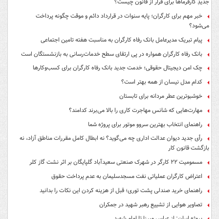
جدیدِ کارفرماها برای فرار از قانون چیست؟
خبر مهم برای کارگران؛ پایه سنوات در قرارداد دائم و موقت چگونه پرداخت
می‌شود؟
پیام تبریک مدیرعامل بانک رفاه کارگران به مناسبت هفته تامین اجتماعی
بانک رفاه کارگران همواره در پی ارتقای سطح خدمات‌رسانی به بازنشستگان است
چک امن دیجیتال حقوقی؛ خدمت جدید بانک رفاه کارگران برای کسب‌وکارها
کدام مدل نیسان از همه بهتر است؟
خوشبوترین عطر مردانه برای تابستان
مهارت‌هایی که شانس مهاجرت کاری را بالا می‌برند کدامند؟
راهنمای انتخاب بهترین سروو موتور برای پروژه شما
رأی جدید دیوان عدالت اداری چه می‌گوید؟ نه ابطال کامل مقررات مناطق آزاد، نه
بازگشت قانون کار
مسمومیت ۲۲ کارگر در شهرک صنعتی سعیدآباد گلپایگان بر اثر نشت گاز کلر
اعتراض کارگران عملیاتی نفت مسجدسلیمان به عدم پرداخت حقوق
راهنمای خرید صندلی پشت توری؛ قبل از هزینه کردن این نکات را بدانید
تصاویر هوایی از تشییع رهبر شهید در جمکران
پروژه ایران: از عباس میرزا تا امام شهید