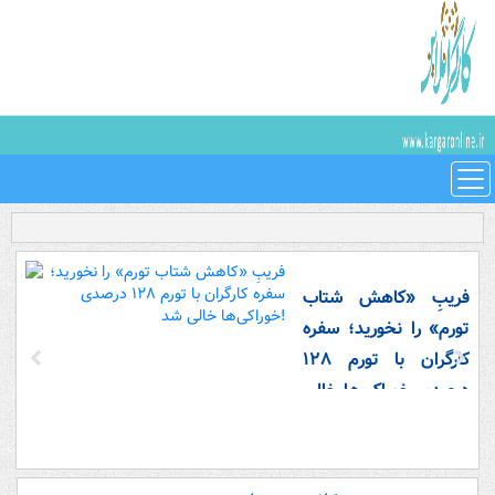
فریبِ «کاهش شتاب
تورم» را نخورید؛ سفره
کارگران با تورم ۱۲۸
درصدی خوراکی‌ها خالی
شد!