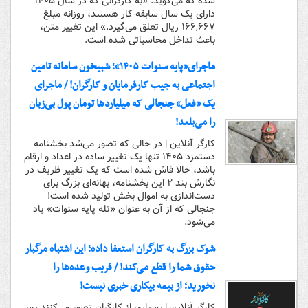
شده که می‌گوید: «به کارگرانی که در سال ۱۴۰۵
دارای یک سال سابقه کار هستند، روزانه مبلغ
۱۶۶,۶۶۷ ریال تعلق می‌گیرد.» این تغییر متن،
باعث تداخل محاسباتی شده است.
ماجرای«پایه سنوات ۱۴۰۵»؛ شبیخون سامانه تامین
اجتماعی به جیب کارفرمایان و کارگران! / ماجرای
یک «فعل» جنجالی که میلیاردها تومان پول بی‌زبان
را می‌بلعد!
کارگر آنلاین | در حالی که تصور می‌شد بخشنامه
دستمزد ۱۴۰۵ تنها یک تغییر ساده در اعداد و ارقام
باشد، حالا فاش شده است که یک تغییر ظریف در
نگارش بند ۲ این بخشنامه، بهانه‌ای بزرگ برای
دست‌اندازی به اموال بخش تولید شده است!
جنجالی که از آن به عنوان «تله پایه سنوات» یاد
می‌شود.
شوک بزرگ به کارگران استعفا داده؛ این اشتباه مرگبار
حقوق شما را قطع می‌کند! / فریب وعده‌ها را
نخورید؛ از بیمه بیکاری خبری نیست!
کارگر آنلاین | بسیاری از کارگران تصور می‌کنند پس