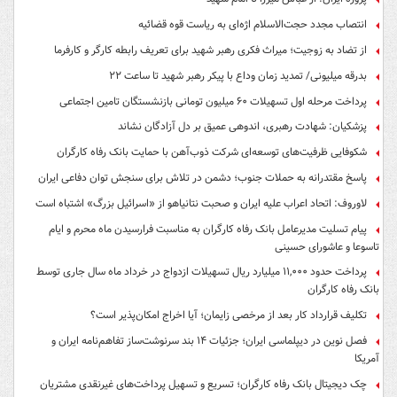
انتصاب مجدد حجت‌الاسلام اژه‌ای به ریاست قوه‌ قضائیه
از تضاد به زوجیت؛ میراث فکری رهبر شهید برای تعریف رابطه کارگر و کارفرما
بدرقه میلیونی/ تمدید زمان وداع با پیکر رهبر شهید تا ساعت ۲۲
پرداخت مرحله اول تسهیلات ۶۰ میلیون تومانی بازنشستگان تامین اجتماعی
پزشکیان: شهادت رهبری، اندوهی عمیق بر دل آزادگان نشاند
شکوفایی ظرفیت‌های توسعه‌ای شرکت ذوب‌آهن با حمایت‌ بانک رفاه کارگران
پاسخ مقتدرانه به حملات جنوب؛ دشمن در تلاش برای سنجش توان دفاعی ایران
لاوروف: اتحاد اعراب علیه ایران و صحبت نتانیاهو از «اسرائیل بزرگ» اشتباه است
پیام تسلیت مدیرعامل بانک رفاه کارگران به مناسبت فرارسیدن ماه محرم و ایام
تاسوعا و عاشورای حسینی
پرداخت حدود ۱۱,۰۰۰ میلیارد ریال تسهیلات ازدواج در خرداد ماه سال جاری توسط
بانک رفاه کارگران
تکلیف قرارداد کار بعد از مرخصی زایمان؛ آیا اخراج امکان‌پذیر است؟
فصل نوین در دیپلماسی ایران؛ جزئیات ۱۴ بند سرنوشت‌ساز تفاهم‌نامه ایران و
آمریکا
چک دیجیتال بانک رفاه کارگران؛ تسریع و تسهیل پرداخت‌های غیرنقدی مشتریان