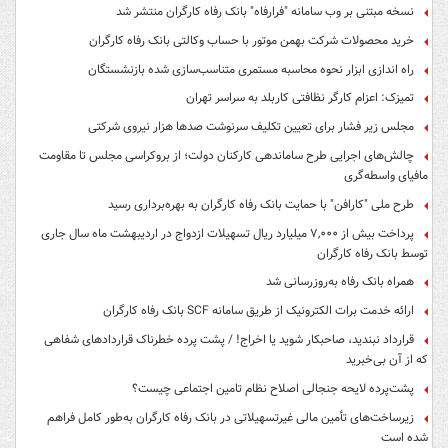
نسخه مبتنی بر وب سامانه "فرارفاه" بانک رفاه کارگران منتشر شد
خرید محصولات شرکت بهمن موتور با حساب وکالتی بانک رفاه کارگران
راه اندازی ابزار نحوه محاسبه مستمری متناسب‌سازی شده بازنشستگان
تمیزک: اعزام کارگر نظافتی کاربلد به سراسر تهران
مجلس زیر فشار برای تعیین تکلیف سرنوشت صدها هزار نیروی شرکتی
چالش‌های اجرایی طرح ساماندهی کارکنان دولت؛ از بروکراسی مجلس تا مقاومت
مافیای واسطه‌گری
طرح ملی "کارافن" با حمایت بانک رفاه کارگران به بهره‌برداری رسید
پرداخت بیش از ۷,۰۰۰ میلیارد ریال تسهیلات ازدواج در اردیبهشت ماه سال جاری
توسط بانک رفاه کارگران
همراه بانک رفاه به‌روزرسانی شد
ارائه خدمت برات الکترونیک از طریق سامانه SCF بانک رفاه کارگران
قرارداد نبندید، صاحبکار شوید یا اخراج! / پشت پرده خطرناک قراردادهای شفاهی
که از آن بی‌خبرید
پشت‌پرده لایحه جنجالی اصلاح نظام تامین اجتماعی چیست؟
زیرساخت‌های تأمین مالی غیرتسهیلاتی در بانک رفاه کارگران به‌طور کامل فراهم
شده است