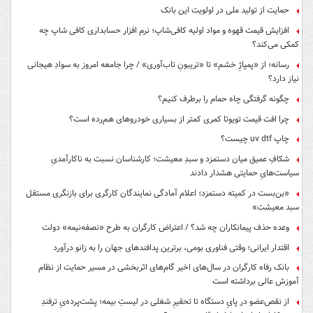
حمایت از تولید ملی در اولویت این بانک
افزایش قیمت قهوه و مواد اولیه کافی‌شاپ؛ نرم افزار حسابداری کافی شاپ چه
کمکی می‌کند؟
رسانه؛ از «پمپاژِ خشم» تا «تریبونِ تاب‌آوری» / چرا جامعه امروز به سوادِ هیجانی
نیاز دارد؟
چگونه گرفتگی چاه حمام را برطرف کنیم؟
چرا افت قیمت تویوتا کمری کمتر از بسیاری خودروهای هم‌رده است؟
چاپ uv dtf چیست؟
شکافِ عمیق میان دستمزد و سبدِ معیشت؛ کارشناسان نسبت به ناکارآمدیِ
سیاست‌هایِ حمایتی هشدار دادند
«بن‌بست در کمیته دستمزد؛ اعلام آمادگی نمایندگان کارگری برای بازنگری مستقل
سبد معیشت»
وعده حذف پیمانکاران چه شد؟ / اعتراض کارگران به طرح «نصفه‌نیمه» دولت
اقتدار ایرانی؛ وقتی فناوری بومی، برترین پدافندهای جهان را به زانو درآورد
بانک رفاه کارگران در سال‌های اخیر گام‌های اثربخشی در مسیر حمایت از نظام
آموزش عالی برداشته است
از نقص‌عضو در پایِ دستگاه تا تحقیرِ شغلی در لیستِ بیمه؛ پشت‌پرده‌یِ ترفندِ