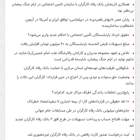
همکاری اثربخش بانک رفاه کارگران با سازمان تامین اجتماعی در ایام جنگ رمضان
بی‌نظیر بود
پایان عصرِ «ابهام راهبردی» در دیپلماسی؛ توافق ایران و آمریکا در آزمونِ
«شفافیتِ ساختارمند»
حقوق خرداد بازنشستگان تأمین اجتماعی با احکام جدید واریز می‌شود؟
مبلغ تسهیلات قرض الحسنه بازنشستگان به ۶۰ میلیون تومان افزایش یافت
تلاش و تعهد مجموعه مدیران و کارکنان پالایشگاه نفت امام خمینی(ره) شازند در
تداوم تولید در ایام جنگ رمضان، شایسته قدردانی است
شکوفایی ظرفیت‌های توسعه‌ای استان مرکزی با حمایت بانک رفاه کارگران
وضعیت حق سنوات و عیدی پس از اخراج در حین قرارداد؛ کارگران این نکات را
بدانند
رایج‌ترین تخلفات رانندگی اطراف مراکز خرید کدام‌اند؟
۱۰ تله حقوقی در قراردادهای کار؛ از بیمه اجباری تا سفیدامضاء خطرناک
جایزه‌های میلیونی بانک رفاه کارگران در طی مسابقات جام جهانی
مهلت افتتاح حساب و پرداخت تسهیلات در طرح افق ۲ بانک رفاه کارگران تمدید
شد
ثبت درخواست صدور کارت رفاهی در بانک رفاه کارگران غیرحضوری شد