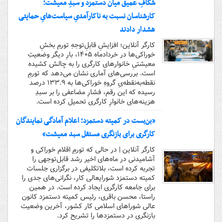
شکافِ عمیق میان دستمزد و سبدِ معیشت؛
کارشناسان نسبت به ناکارآمدیِ سیاست‌هایِ حمایتی
هشدار دادند
کارگر آنلاین؛ افزایشِ قابلِ‌توجهِ تورمِ بخشِ
خوراکی‌ها در خردادماه ۱۴۰۵، بارِ دیگر وضعیتِ
معیشتیِ خانوارهای کارگری را به چالش کشیده
است. بررسی‌های آماری نشان می‌دهد که تورمِ
نقطه‌به‌نقطه‌یِ گروهِ خوراکی‌ها به ۱۳۳.۹ درصد
رسیده که این رقم، فشارِ مضاعفی را بر سبدِ
هزینه‌های خانوارِ کارگری تحمیل کرده است.
«بن‌بست در کمیته دستمزد؛ اعلام آمادگی نمایندگان
کارگری برای بازنگری مستقل سبد معیشت»
کارگر آنلاین | در حالی که تورمِ اقلام خوراکی و
آشامیدنی در ماه‌های اخیر رشد قابل‌توجهی را
تجربه کرده است، بلاتکلیفی در برگزاری جلسات
کمیته دستمزد شورایعالی کار، نگرانی‌های جدی را
برای جامعه کارگری ایجاد کرده است. در همین
راستا، محسن باقری، رئیس کمیته دستمزد کانون
عالی شوراهای اسلامی کار کشور، آخرین وضعیت
بازنگری در دستمزدها را تشریح کرد.