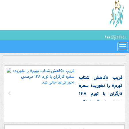
فریبِ «کاهش شتاب
تورم» را نخورید؛ سفره
کارگران با تورم ۱۲۸
درصدی خوراکی‌ها خالی
شد!