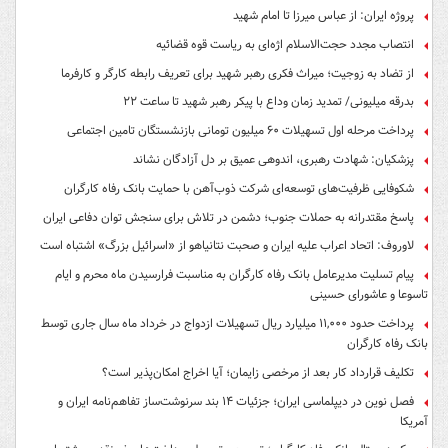
پروژه ایران: از عباس میرزا تا امام شهید
انتصاب مجدد حجت‌الاسلام اژه‌ای به ریاست قوه‌ قضائیه
از تضاد به زوجیت؛ میراث فکری رهبر شهید برای تعریف رابطه کارگر و کارفرما
بدرقه میلیونی/ تمدید زمان وداع با پیکر رهبر شهید تا ساعت ۲۲
پرداخت مرحله اول تسهیلات ۶۰ میلیون تومانی بازنشستگان تامین اجتماعی
پزشکیان: شهادت رهبری، اندوهی عمیق بر دل آزادگان نشاند
شکوفایی ظرفیت‌های توسعه‌ای شرکت ذوب‌آهن با حمایت‌ بانک رفاه کارگران
پاسخ مقتدرانه به حملات جنوب؛ دشمن در تلاش برای سنجش توان دفاعی ایران
لاوروف: اتحاد اعراب علیه ایران و صحبت نتانیاهو از «اسرائیل بزرگ» اشتباه است
پیام تسلیت مدیرعامل بانک رفاه کارگران به مناسبت فرارسیدن ماه محرم و ایام
تاسوعا و عاشورای حسینی
پرداخت حدود ۱۱,۰۰۰ میلیارد ریال تسهیلات ازدواج در خرداد ماه سال جاری توسط
بانک رفاه کارگران
تکلیف قرارداد کار بعد از مرخصی زایمان؛ آیا اخراج امکان‌پذیر است؟
فصل نوین در دیپلماسی ایران؛ جزئیات ۱۴ بند سرنوشت‌ساز تفاهم‌نامه ایران و
آمریکا