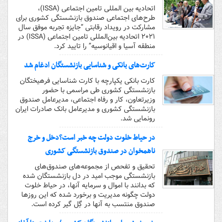
اتحادیه بین المللی تامین اجتماعی (ISSA)،
طرح‌های اجتماعی صندوق بازنشستگی کشوری برای
مشارکت در رویداد رقابتی “جایزه تجربه موفق سال
۲۰۲۱ اتحادیه بین‌المللی تامین اجتماعی (ISSA) در
منطقه آسیا و اقیانوسیه” را تایید کرد.
کارت‌های بانکی و شناسایی بازنشستگان ادغام شد
کارت بانکی یکپارچه با کارت شناسایی فرهیختگان
بازنشستگی کشوری طی مراسمی با حضور
وزیرتعاون، کار و رفاه اجتماعی، مدیرعامل صندوق
بازنشستگی کشوری و مدیرعامل بانک صادرات ایران
رونمایی شد.
در حیاط خلوت دولت چه خبر است؟دخل و خرج
ناهمخوان در صندوق بازنشستگی کشوری
تحقیق و تفحص از مجموعه‌های صندوق‌های
بازنشستگی موجب امید در دل بازنشستگان شده
که بدانند با اموال و سرمایه آنها، در حیاط خلوت
دولت چگونه مدیریت و برخورد شده که این روزها
صندوق منتسب به آنها در گِل گیر کرده است.