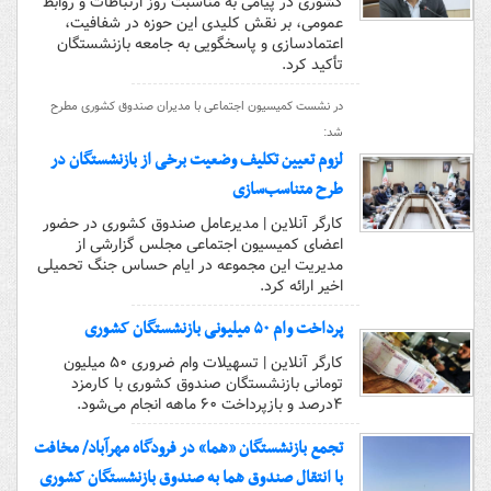
کشوری در پیامی به مناسبت روز ارتباطات و روابط
عمومی، بر نقش کلیدی این حوزه در شفافیت،
اعتمادسازی و پاسخگویی به جامعه بازنشستگان
تأکید کرد.
در نشست کمیسیون اجتماعی با مدیران صندوق کشوری مطرح
شد:
لزوم تعیین تکلیف وضعیت برخی از بازنشستگان در
طرح متناسب‌سازی
کارگر آنلاین | مدیرعامل صندوق کشوری در حضور
اعضای کمیسیون اجتماعی مجلس گزارشی از
مدیریت این مجموعه در ایام حساس جنگ تحمیلی
اخیر ارائه کرد.
پرداخت وام ۵۰ میلیونی بازنشستگان کشوری
کارگر آنلاین | تسهیلات وام ضروری ۵۰ میلیون
تومانی بازنشستگان صندوق کشوری با کارمزد
۴درصد و بازپرداخت ۶۰ ماهه انجام می‌شود.
تجمع بازنشستگان «هما» در فرودگاه مهر‌آباد/ مخافت
با انتقال صندوق هما به صندوق بازنشستگان کشوری