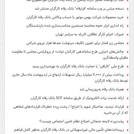
نسخه مبتنی بر وب سامانه "فرارفاه" بانک رفاه کارگران منتشر شد
خرید محصولات شرکت بهمن موتور با حساب وکالتی بانک رفاه کارگران
راه اندازی ابزار نحوه محاسبه مستمری متناسب‌سازی شده بازنشستگان
تمیزک: اعزام کارگر نظافتی کاربلد به سراسر تهران
مجلس زیر فشار برای تعیین تکلیف سرنوشت صدها هزار نیروی شرکتی
چالش‌های اجرایی طرح ساماندهی کارکنان دولت؛ از بروکراسی مجلس تا مقاومت
مافیای واسطه‌گری
طرح ملی "کارافن" با حمایت بانک رفاه کارگران به بهره‌برداری رسید
پرداخت بیش از ۷,۰۰۰ میلیارد ریال تسهیلات ازدواج در اردیبهشت ماه سال جاری
توسط بانک رفاه کارگران
همراه بانک رفاه به‌روزرسانی شد
ارائه خدمت برات الکترونیک از طریق سامانه SCF بانک رفاه کارگران
قرارداد نبندید، صاحبکار شوید یا اخراج! / پشت پرده خطرناک قراردادهای شفاهی
که از آن بی‌خبرید
پشت‌پرده لایحه جنجالی اصلاح نظام تامین اجتماعی چیست؟
زیرساخت‌های تأمین مالی غیرتسهیلاتی در بانک رفاه کارگران به‌طور کامل فراهم