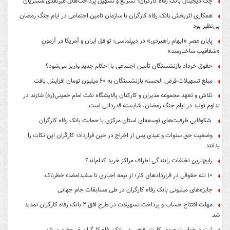
چک دیجیتال بانک رفاه کارگران؛ تسریع و تسهیل پرداخت‌های غیرنقدی مشتریان
همکاری اثربخش بانک رفاه کارگران با سازمان تامین اجتماعی در ایام جنگ رمضان
بی‌نظیر بود
پایان عصرِ «ابهام راهبردی» در دیپلماسی؛ توافق ایران و آمریکا در آزمونِ
«شفافیتِ ساختارمند»
حقوق خرداد بازنشستگان تأمین اجتماعی با احکام جدید واریز می‌شود؟
مبلغ تسهیلات قرض الحسنه بازنشستگان به ۶۰ میلیون تومان افزایش یافت
تلاش و تعهد مجموعه مدیران و کارکنان پالایشگاه نفت امام خمینی(ره) شازند در
تداوم تولید در ایام جنگ رمضان، شایسته قدردانی است
شکوفایی ظرفیت‌های توسعه‌ای استان مرکزی با حمایت بانک رفاه کارگران
وضعیت حق سنوات و عیدی پس از اخراج در حین قرارداد؛ کارگران این نکات را
بدانند
رایج‌ترین تخلفات رانندگی اطراف مراکز خرید کدام‌اند؟
۱۰ تله حقوقی در قراردادهای کار؛ از بیمه اجباری تا سفیدامضاء خطرناک
جایزه‌های میلیونی بانک رفاه کارگران در طی مسابقات جام جهانی
مهلت افتتاح حساب و پرداخت تسهیلات در طرح افق ۲ بانک رفاه کارگران تمدید
شد
ثبت درخواست صدور کارت رفاهی در بانک رفاه کارگران غیرحضوری شد