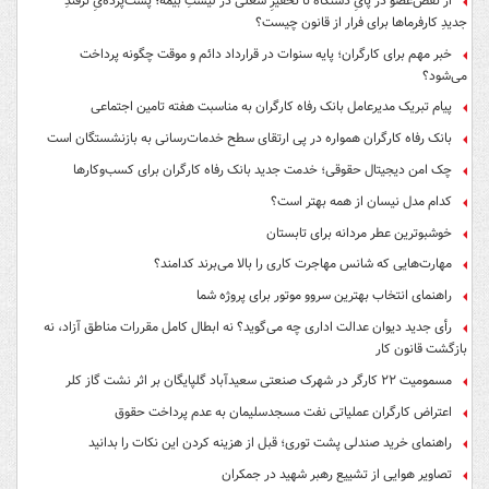
از نقص‌عضو در پایِ دستگاه تا تحقیرِ شغلی در لیستِ بیمه؛ پشت‌پرده‌یِ ترفندِ
جدیدِ کارفرماها برای فرار از قانون چیست؟
خبر مهم برای کارگران؛ پایه سنوات در قرارداد دائم و موقت چگونه پرداخت
می‌شود؟
پیام تبریک مدیرعامل بانک رفاه کارگران به مناسبت هفته تامین اجتماعی
بانک رفاه کارگران همواره در پی ارتقای سطح خدمات‌رسانی به بازنشستگان است
چک امن دیجیتال حقوقی؛ خدمت جدید بانک رفاه کارگران برای کسب‌وکارها
کدام مدل نیسان از همه بهتر است؟
خوشبوترین عطر مردانه برای تابستان
مهارت‌هایی که شانس مهاجرت کاری را بالا می‌برند کدامند؟
راهنمای انتخاب بهترین سروو موتور برای پروژه شما
رأی جدید دیوان عدالت اداری چه می‌گوید؟ نه ابطال کامل مقررات مناطق آزاد، نه
بازگشت قانون کار
مسمومیت ۲۲ کارگر در شهرک صنعتی سعیدآباد گلپایگان بر اثر نشت گاز کلر
اعتراض کارگران عملیاتی نفت مسجدسلیمان به عدم پرداخت حقوق
راهنمای خرید صندلی پشت توری؛ قبل از هزینه کردن این نکات را بدانید
تصاویر هوایی از تشییع رهبر شهید در جمکران