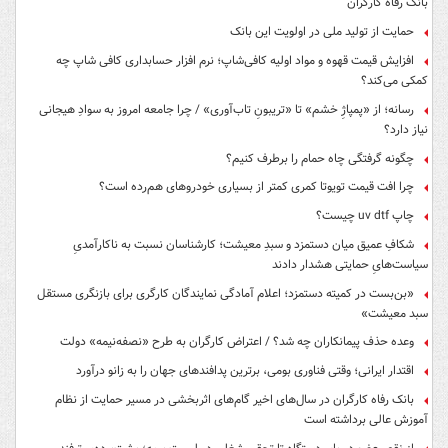
بانک رفاه کارگران
حمایت از تولید ملی در اولویت این بانک
افزایش قیمت قهوه و مواد اولیه کافی‌شاپ؛ نرم افزار حسابداری کافی شاپ چه
کمکی می‌کند؟
رسانه؛ از «پمپاژِ خشم» تا «تریبونِ تاب‌آوری» / چرا جامعه امروز به سوادِ هیجانی
نیاز دارد؟
چگونه گرفتگی چاه حمام را برطرف کنیم؟
چرا افت قیمت تویوتا کمری کمتر از بسیاری خودروهای هم‌رده است؟
چاپ uv dtf چیست؟
شکافِ عمیق میان دستمزد و سبدِ معیشت؛ کارشناسان نسبت به ناکارآمدیِ
سیاست‌هایِ حمایتی هشدار دادند
«بن‌بست در کمیته دستمزد؛ اعلام آمادگی نمایندگان کارگری برای بازنگری مستقل
سبد معیشت»
وعده حذف پیمانکاران چه شد؟ / اعتراض کارگران به طرح «نصفه‌نیمه» دولت
اقتدار ایرانی؛ وقتی فناوری بومی، برترین پدافندهای جهان را به زانو درآورد
بانک رفاه کارگران در سال‌های اخیر گام‌های اثربخشی در مسیر حمایت از نظام
آموزش عالی برداشته است