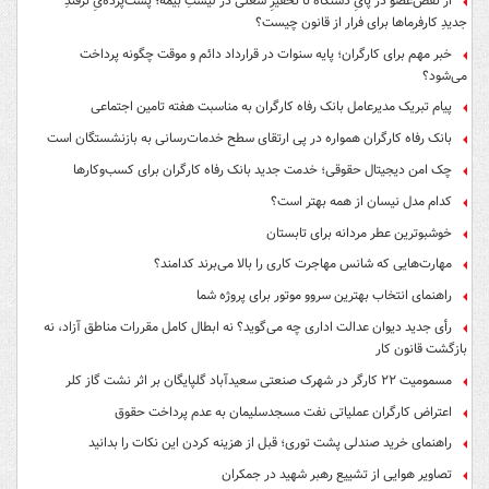
از نقص‌عضو در پایِ دستگاه تا تحقیرِ شغلی در لیستِ بیمه؛ پشت‌پرده‌یِ ترفندِ
جدیدِ کارفرماها برای فرار از قانون چیست؟
خبر مهم برای کارگران؛ پایه سنوات در قرارداد دائم و موقت چگونه پرداخت
می‌شود؟
پیام تبریک مدیرعامل بانک رفاه کارگران به مناسبت هفته تامین اجتماعی
بانک رفاه کارگران همواره در پی ارتقای سطح خدمات‌رسانی به بازنشستگان است
چک امن دیجیتال حقوقی؛ خدمت جدید بانک رفاه کارگران برای کسب‌وکارها
کدام مدل نیسان از همه بهتر است؟
خوشبوترین عطر مردانه برای تابستان
مهارت‌هایی که شانس مهاجرت کاری را بالا می‌برند کدامند؟
راهنمای انتخاب بهترین سروو موتور برای پروژه شما
رأی جدید دیوان عدالت اداری چه می‌گوید؟ نه ابطال کامل مقررات مناطق آزاد، نه
بازگشت قانون کار
مسمومیت ۲۲ کارگر در شهرک صنعتی سعیدآباد گلپایگان بر اثر نشت گاز کلر
اعتراض کارگران عملیاتی نفت مسجدسلیمان به عدم پرداخت حقوق
راهنمای خرید صندلی پشت توری؛ قبل از هزینه کردن این نکات را بدانید
تصاویر هوایی از تشییع رهبر شهید در جمکران