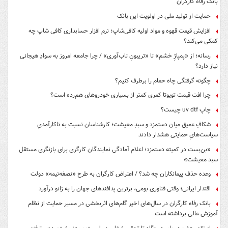
بانک رفاه کارگران
حمایت از تولید ملی در اولویت این بانک
افزایش قیمت قهوه و مواد اولیه کافی‌شاپ؛ نرم افزار حسابداری کافی شاپ چه
کمکی می‌کند؟
رسانه؛ از «پمپاژِ خشم» تا «تریبونِ تاب‌آوری» / چرا جامعه امروز به سوادِ هیجانی
نیاز دارد؟
چگونه گرفتگی چاه حمام را برطرف کنیم؟
چرا افت قیمت تویوتا کمری کمتر از بسیاری خودروهای هم‌رده است؟
چاپ uv dtf چیست؟
شکافِ عمیق میان دستمزد و سبدِ معیشت؛ کارشناسان نسبت به ناکارآمدیِ
سیاست‌هایِ حمایتی هشدار دادند
«بن‌بست در کمیته دستمزد؛ اعلام آمادگی نمایندگان کارگری برای بازنگری مستقل
سبد معیشت»
وعده حذف پیمانکاران چه شد؟ / اعتراض کارگران به طرح «نصفه‌نیمه» دولت
اقتدار ایرانی؛ وقتی فناوری بومی، برترین پدافندهای جهان را به زانو درآورد
بانک رفاه کارگران در سال‌های اخیر گام‌های اثربخشی در مسیر حمایت از نظام
آموزش عالی برداشته است