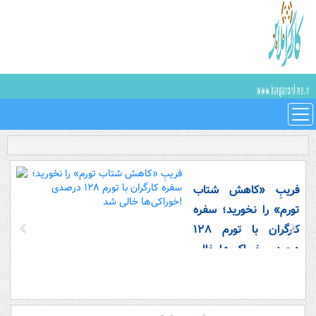
فریبِ «کاهش شتاب
تورم» را نخورید؛ سفره
کارگران با تورم ۱۲۸
درصدی خوراکی‌ها خالی
شد!