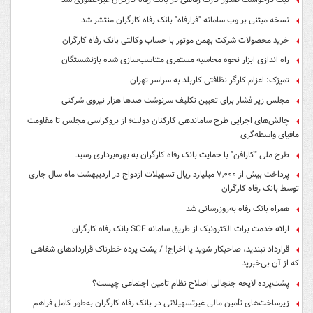
نسخه مبتنی بر وب سامانه "فرارفاه" بانک رفاه کارگران منتشر شد
خرید محصولات شرکت بهمن موتور با حساب وکالتی بانک رفاه کارگران
راه اندازی ابزار نحوه محاسبه مستمری متناسب‌سازی شده بازنشستگان
تمیزک: اعزام کارگر نظافتی کاربلد به سراسر تهران
مجلس زیر فشار برای تعیین تکلیف سرنوشت صدها هزار نیروی شرکتی
چالش‌های اجرایی طرح ساماندهی کارکنان دولت؛ از بروکراسی مجلس تا مقاومت
مافیای واسطه‌گری
طرح ملی "کارافن" با حمایت بانک رفاه کارگران به بهره‌برداری رسید
پرداخت بیش از ۷,۰۰۰ میلیارد ریال تسهیلات ازدواج در اردیبهشت ماه سال جاری
توسط بانک رفاه کارگران
همراه بانک رفاه به‌روزرسانی شد
ارائه خدمت برات الکترونیک از طریق سامانه SCF بانک رفاه کارگران
قرارداد نبندید، صاحبکار شوید یا اخراج! / پشت پرده خطرناک قراردادهای شفاهی
که از آن بی‌خبرید
پشت‌پرده لایحه جنجالی اصلاح نظام تامین اجتماعی چیست؟
زیرساخت‌های تأمین مالی غیرتسهیلاتی در بانک رفاه کارگران به‌طور کامل فراهم