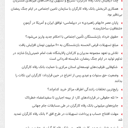
چک دیجیتال بانک رفاه کارگران؛ تسریع و تسهیل پرداخت‌های غیرنقدی مشتریان
همکاری اثربخش بانک رفاه کارگران با سازمان تامین اجتماعی در ایام جنگ رمضان
بی‌نظیر بود
پایان عصرِ «ابهام راهبردی» در دیپلماسی؛ توافق ایران و آمریکا در آزمونِ
«شفافیتِ ساختارمند»
حقوق خرداد بازنشستگان تأمین اجتماعی با احکام جدید واریز می‌شود؟
مبلغ تسهیلات قرض الحسنه بازنشستگان به ۶۰ میلیون تومان افزایش یافت
تلاش و تعهد مجموعه مدیران و کارکنان پالایشگاه نفت امام خمینی(ره) شازند در
تداوم تولید در ایام جنگ رمضان، شایسته قدردانی است
شکوفایی ظرفیت‌های توسعه‌ای استان مرکزی با حمایت بانک رفاه کارگران
وضعیت حق سنوات و عیدی پس از اخراج در حین قرارداد؛ کارگران این نکات را
بدانند
رایج‌ترین تخلفات رانندگی اطراف مراکز خرید کدام‌اند؟
۱۰ تله حقوقی در قراردادهای کار؛ از بیمه اجباری تا سفیدامضاء خطرناک
جایزه‌های میلیونی بانک رفاه کارگران در طی مسابقات جام جهانی
مهلت افتتاح حساب و پرداخت تسهیلات در طرح افق ۲ بانک رفاه کارگران تمدید
شد
ثبت درخواست صدور کارت رفاهی در بانک رفاه کارگران غیرحضوری شد