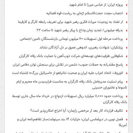
پروژه ایران: از عباس میرزا تا امام شهید
انتصاب مجدد حجت‌الاسلام اژه‌ای به ریاست قوه‌ قضائیه
از تضاد به زوجیت؛ میراث فکری رهبر شهید برای تعریف رابطه کارگر و کارفرما
بدرقه میلیونی/ تمدید زمان وداع با پیکر رهبر شهید تا ساعت ۲۲
پرداخت مرحله اول تسهیلات ۶۰ میلیون تومانی بازنشستگان تامین اجتماعی
پزشکیان: شهادت رهبری، اندوهی عمیق بر دل آزادگان نشاند
شکوفایی ظرفیت‌های توسعه‌ای شرکت ذوب‌آهن با حمایت‌ بانک رفاه کارگران
پاسخ مقتدرانه به حملات جنوب؛ دشمن در تلاش برای سنجش توان دفاعی ایران
لاوروف: اتحاد اعراب علیه ایران و صحبت نتانیاهو از «اسرائیل بزرگ» اشتباه است
پیام تسلیت مدیرعامل بانک رفاه کارگران به مناسبت فرارسیدن ماه محرم و ایام
تاسوعا و عاشورای حسینی
پرداخت حدود ۱۱,۰۰۰ میلیارد ریال تسهیلات ازدواج در خرداد ماه سال جاری توسط
بانک رفاه کارگران
تکلیف قرارداد کار بعد از مرخصی زایمان؛ آیا اخراج امکان‌پذیر است؟
فصل نوین در دیپلماسی ایران؛ جزئیات ۱۴ بند سرنوشت‌ساز تفاهم‌نامه ایران و
آمریکا