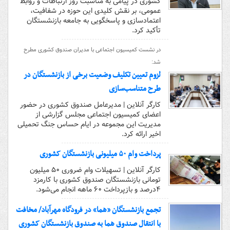
کشوری در پیامی به مناسبت روز ارتباطات و روابط
عمومی، بر نقش کلیدی این حوزه در شفافیت،
اعتمادسازی و پاسخگویی به جامعه بازنشستگان
تأکید کرد.
در نشست کمیسیون اجتماعی با مدیران صندوق کشوری مطرح
شد:
لزوم تعیین تکلیف وضعیت برخی از بازنشستگان در
طرح متناسب‌سازی
کارگر آنلاین | مدیرعامل صندوق کشوری در حضور
اعضای کمیسیون اجتماعی مجلس گزارشی از
مدیریت این مجموعه در ایام حساس جنگ تحمیلی
اخیر ارائه کرد.
پرداخت وام ۵۰ میلیونی بازنشستگان کشوری
کارگر آنلاین | تسهیلات وام ضروری ۵۰ میلیون
تومانی بازنشستگان صندوق کشوری با کارمزد
۴درصد و بازپرداخت ۶۰ ماهه انجام می‌شود.
تجمع بازنشستگان «هما» در فرودگاه مهر‌آباد/ مخافت
با انتقال صندوق هما به صندوق بازنشستگان کشوری