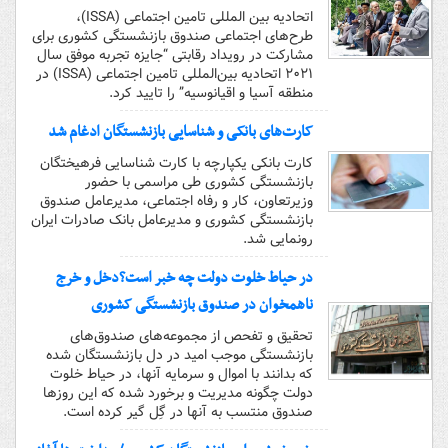
اتحادیه بین المللی تامین اجتماعی (ISSA)،
طرح‌های اجتماعی صندوق بازنشستگی کشوری برای
مشارکت در رویداد رقابتی “جایزه تجربه موفق سال
۲۰۲۱ اتحادیه بین‌المللی تامین اجتماعی (ISSA) در
منطقه آسیا و اقیانوسیه” را تایید کرد.
کارت‌های بانکی و شناسایی بازنشستگان ادغام شد
کارت بانکی یکپارچه با کارت شناسایی فرهیختگان
بازنشستگی کشوری طی مراسمی با حضور
وزیرتعاون، کار و رفاه اجتماعی، مدیرعامل صندوق
بازنشستگی کشوری و مدیرعامل بانک صادرات ایران
رونمایی شد.
در حیاط خلوت دولت چه خبر است؟دخل و خرج
ناهمخوان در صندوق بازنشستگی کشوری
تحقیق و تفحص از مجموعه‌های صندوق‌های
بازنشستگی موجب امید در دل بازنشستگان شده
که بدانند با اموال و سرمایه آنها، در حیاط خلوت
دولت چگونه مدیریت و برخورد شده که این روزها
صندوق منتسب به آنها در گِل گیر کرده است.