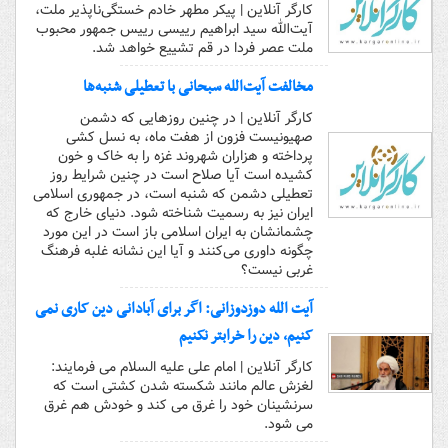
کارگر آنلاین | پیکر مطهر خادم خستگی‌ناپذیر ملت‌،
آیت‌الله سید ابراهیم رییسی رییس جمهور محبوب
ملت عصر فردا در قم تشییع خواهد شد‌.
مخالفت آیت‌الله سبحانی با تعطیلی شنبه‌ها
کارگر آنلاین | در چنین روز‌هایی که دشمن
صهیونیست فزون از هفت ماه، به نسل کشی
پرداخته و هزاران شهروند غزه را به خاک و خون
کشیده است آیا صلاح است در چنین شرایط روز
تعطیلی دشمن که شنبه است، در جمهوری اسلامی
ایران نیز به رسمیت شناخته شود. دنیای خارج که
چشمانشان به ایران اسلامی باز است در این مورد
چگونه داوری می‌کنند و آیا این نشانه غلبه فرهنگ
غربی نیست؟
آیت الله دوزدوزانی: اگر برای آبادانی دین کاری نمی
کنیم، دین را خرابتر نکنیم
کارگر آنلاین | امام على علیه السلام می فرمایند:
لغزش عالم مانند شکسته شدن کشتى است که
سرنشینان خود را غرق مى کند و خودش هم غرق
مى شود.