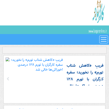
فریبِ «کاهش شتاب
تورم» را نخورید؛ سفره
کارگران با تورم ۱۲۸
درصدی خوراکی‌ها خالی
شد!