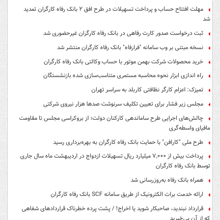
مهلت افتتاح حساب و پرداخت تسهیلات در طرح افق ۲ بانک رفاه کارگران تمدید
شد
ثبت درخواست صدور کارت رفاهی در بانک رفاه کارگران غیرحضوری شد
نسخه مبتنی بر وب سامانه "فرارفاه" بانک رفاه کارگران منتشر شد
خرید محصولات شرکت بهمن موتور با حساب وکالتی بانک رفاه کارگران
راه اندازی ابزار نحوه محاسبه مستمری متناسب‌سازی شده بازنشستگان
تمیزک: اعزام کارگر نظافتی کاربلد به سراسر تهران
مجلس زیر فشار برای تعیین تکلیف سرنوشت صدها هزار نیروی شرکتی
چالش‌های اجرایی طرح ساماندهی کارکنان دولت؛ از بروکراسی مجلس تا مقاومت
مافیای واسطه‌گری
طرح ملی "کارافن" با حمایت بانک رفاه کارگران به بهره‌برداری رسید
پرداخت بیش از ۷,۰۰۰ میلیارد ریال تسهیلات ازدواج در اردیبهشت ماه سال جاری
توسط بانک رفاه کارگران
همراه بانک رفاه به‌روزرسانی شد
ارائه خدمت برات الکترونیک از طریق سامانه SCF بانک رفاه کارگران
قرارداد نبندید، صاحبکار شوید یا اخراج! / پشت پرده خطرناک قراردادهای شفاهی
که از آن بی‌خبرید