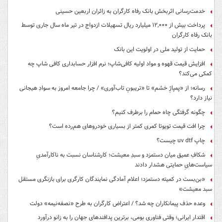
خدمت‌رسانی اثربخش بانک رفاه کارگران به زائران اربعین حسینی
پرداخت بیش از ۱۲,۰۰۰ میلیارد ریال تسهیلات ازدواج در تیر ماه سال جاری توسط
بانک رفاه کارگران
حمایت از تولید ملی در اولویت این بانک
افزایش قیمت قهوه و مواد اولیه کافی‌شاپ؛ نرم افزار حسابداری کافی شاپ چه
کمکی می‌کند؟
رسانه؛ از «پمپاژِ خشم» تا «تریبونِ تاب‌آوری» / چرا جامعه امروز به سوادِ هیجانی
نیاز دارد؟
چگونه گرفتگی چاه حمام را برطرف کنیم؟
چرا افت قیمت تویوتا کمری کمتر از بسیاری خودروهای هم‌رده است؟
چاپ uv dtf چیست؟
شکافِ عمیق میان دستمزد و سبدِ معیشت؛ کارشناسان نسبت به ناکارآمدیِ
سیاست‌هایِ حمایتی هشدار دادند
«بن‌بست در کمیته دستمزد؛ اعلام آمادگی نمایندگان کارگری برای بازنگری مستقل
سبد معیشت»
وعده حذف پیمانکاران چه شد؟ / اعتراض کارگران به طرح «نصفه‌نیمه» دولت
اقتدار ایرانی؛ وقتی فناوری بومی، برترین پدافندهای جهان را به زانو درآورد