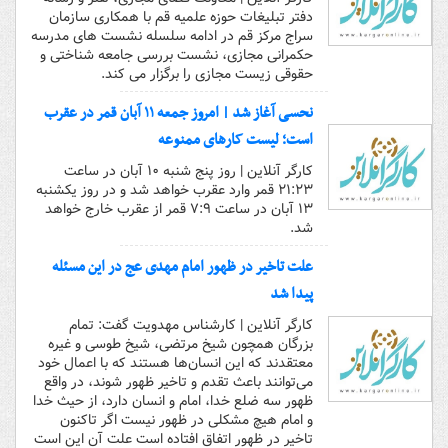
دفتر تبلیغات حوزه علمیه قم با همکاری سازمان
سراج مرکز قم در ادامه سلسله نشست های مدرسه
حکمرانی مجازی، نشست بررسی جامعه شناختی و
حقوقی زیست مجازی را برگزار می کند.
نحسی آغاز شد | امروز جمعه ۱۱ آبان قمر در عقرب
است؛ لیست کارهای ممنوعه
کارگر آنلاین | روز پنج شنبه ۱۰ آبان در ساعت
۲۱:۲۳ قمر وارد عقرب خواهد شد و در روز یکشنبه
۱۳ آبان در ساعت ۷:۹ قمر از عقرب خارج خواهد
شد.
علت تاخیر در ظهور امام مهدی عج در این مسئله
پیدا شد
کارگر آنلاین | کارشناس مهدویت گفت: تمام
بزرگان همچون شیخ مرتضی، شیخ طوسی و غیره
معتقدند که این انسان‌ها هستند که با اعمال خود
می‌توانند باعث تقدم و تاخیر ظهور شوند، در واقع
ظهور سه ضلع خدا، امام و انسان دارد، از حیث خدا
و امام هیچ مشکلی در ظهور نیست اگر تاکنون
تاخیر در ظهور اتفاق افتاده است علت آن این است