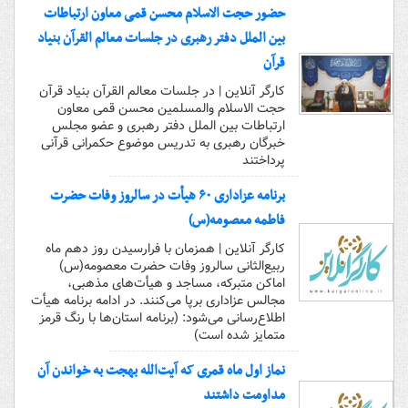
حضور حجت الاسلام محسن قمی معاون ارتباطات
بین الملل دفتر رهبری در جلسات معالم القرآن بنیاد
قرآن
کارگر آنلاین | در جلسات معالم القرآن بنیاد قرآن
حجت الاسلام والمسلمین محسن قمی معاون
ارتباطات بین الملل دفتر رهبری و عضو مجلس
خبرگان رهبری به تدریس موضوع حکمرانی قرآنی
پرداختند
برنامه عزاداری ۶۰ هیأت در سالروز وفات حضرت
فاطمه معصومه(س)
کارگر آنلاین | همزمان با فرارسیدن روز دهم ماه
ربیع‌الثانی سالروز وفات حضرت معصومه(س)
اماکن متبرکه، مساجد و هیأت‌های مذهبی،
مجالس عزاداری برپا می‌کنند. در ادامه برنامه هیأت
اطلاع‌رسانی می‌شود: (برنامه استان‌ها با رنگ قرمز
متمایز شده است)
نماز اول ماه قمری که آیت‌الله بهجت به خواندن آن
مداومت داشتند