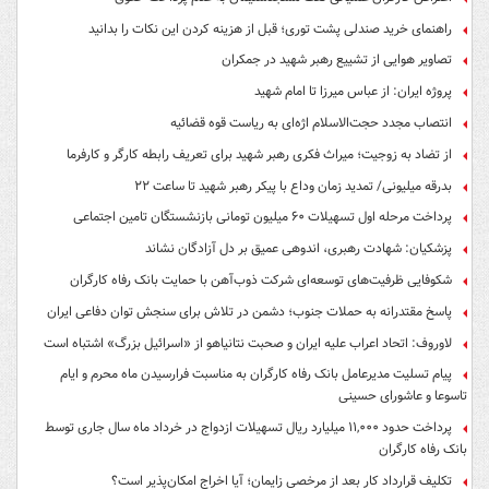
راهنمای خرید صندلی پشت توری؛ قبل از هزینه کردن این نکات را بدانید
تصاویر هوایی از تشییع رهبر شهید در جمکران
پروژه ایران: از عباس میرزا تا امام شهید
انتصاب مجدد حجت‌الاسلام اژه‌ای به ریاست قوه‌ قضائیه
از تضاد به زوجیت؛ میراث فکری رهبر شهید برای تعریف رابطه کارگر و کارفرما
بدرقه میلیونی/ تمدید زمان وداع با پیکر رهبر شهید تا ساعت ۲۲
پرداخت مرحله اول تسهیلات ۶۰ میلیون تومانی بازنشستگان تامین اجتماعی
پزشکیان: شهادت رهبری، اندوهی عمیق بر دل آزادگان نشاند
شکوفایی ظرفیت‌های توسعه‌ای شرکت ذوب‌آهن با حمایت‌ بانک رفاه کارگران
پاسخ مقتدرانه به حملات جنوب؛ دشمن در تلاش برای سنجش توان دفاعی ایران
لاوروف: اتحاد اعراب علیه ایران و صحبت نتانیاهو از «اسرائیل بزرگ» اشتباه است
پیام تسلیت مدیرعامل بانک رفاه کارگران به مناسبت فرارسیدن ماه محرم و ایام
تاسوعا و عاشورای حسینی
پرداخت حدود ۱۱,۰۰۰ میلیارد ریال تسهیلات ازدواج در خرداد ماه سال جاری توسط
بانک رفاه کارگران
تکلیف قرارداد کار بعد از مرخصی زایمان؛ آیا اخراج امکان‌پذیر است؟