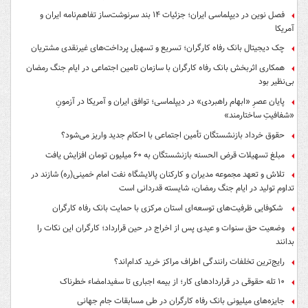
فصل نوین در دیپلماسی ایران؛ جزئیات ۱۴ بند سرنوشت‌ساز تفاهم‌نامه ایران و
آمریکا
چک دیجیتال بانک رفاه کارگران؛ تسریع و تسهیل پرداخت‌های غیرنقدی مشتریان
همکاری اثربخش بانک رفاه کارگران با سازمان تامین اجتماعی در ایام جنگ رمضان
بی‌نظیر بود
پایان عصرِ «ابهام راهبردی» در دیپلماسی؛ توافق ایران و آمریکا در آزمونِ
«شفافیتِ ساختارمند»
حقوق خرداد بازنشستگان تأمین اجتماعی با احکام جدید واریز می‌شود؟
مبلغ تسهیلات قرض الحسنه بازنشستگان به ۶۰ میلیون تومان افزایش یافت
تلاش و تعهد مجموعه مدیران و کارکنان پالایشگاه نفت امام خمینی(ره) شازند در
تداوم تولید در ایام جنگ رمضان، شایسته قدردانی است
شکوفایی ظرفیت‌های توسعه‌ای استان مرکزی با حمایت بانک رفاه کارگران
وضعیت حق سنوات و عیدی پس از اخراج در حین قرارداد؛ کارگران این نکات را
بدانند
رایج‌ترین تخلفات رانندگی اطراف مراکز خرید کدام‌اند؟
۱۰ تله حقوقی در قراردادهای کار؛ از بیمه اجباری تا سفیدامضاء خطرناک
جایزه‌های میلیونی بانک رفاه کارگران در طی مسابقات جام جهانی