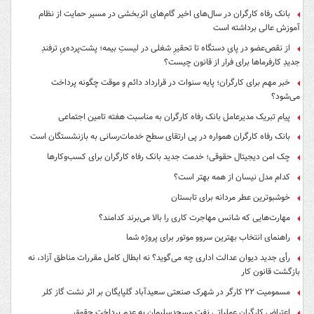
بانک رفاه کارگران در سال‌های اخیر گام‌های اثربخشی در مسیر حمایت از نظام
آموزش عالی برداشته است
از نقص‌عضو در پایِ دستگاه تا تحقیرِ شغلی در لیستِ بیمه؛ پشت‌پرده‌یِ ترفندِ
جدیدِ کارفرماها برای فرار از قانون چیست؟
خبر مهم برای کارگران؛ پایه سنوات در قرارداد دائم و موقت چگونه پرداخت
می‌شود؟
پیام تبریک مدیرعامل بانک رفاه کارگران به مناسبت هفته تامین اجتماعی
بانک رفاه کارگران همواره در پی ارتقای سطح خدمات‌رسانی به بازنشستگان است
چک امن دیجیتال حقوقی؛ خدمت جدید بانک رفاه کارگران برای کسب‌وکارها
کدام مدل نیسان از همه بهتر است؟
خوشبوترین عطر مردانه برای تابستان
مهارت‌هایی که شانس مهاجرت کاری را بالا می‌برند کدامند؟
راهنمای انتخاب بهترین سروو موتور برای پروژه شما
رأی جدید دیوان عدالت اداری چه می‌گوید؟ نه ابطال کامل مقررات مناطق آزاد، نه
بازگشت قانون کار
مسمومیت ۲۲ کارگر در شهرک صنعتی سعیدآباد گلپایگان بر اثر نشت گاز کلر
اعتراض کارگران عملیاتی نفت مسجدسلیمان به عدم پرداخت حقوق