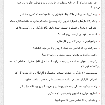
خبر مهم برای کارگران؛ پایه سنوات در قرارداد دائم و موقت چگونه پرداخت
می‌شود؟
پیام تبریک مدیرعامل بانک رفاه کارگران به مناسبت هفته تامین اجتماعی
بانک رفاه کارگران همواره در پی ارتقای سطح خدمات‌رسانی به بازنشستگان است
چک امن دیجیتال حقوقی؛ خدمت جدید بانک رفاه کارگران برای کسب‌وکارها
کدام مدل نیسان از همه بهتر است؟
خوشبوترین عطر مردانه برای تابستان
مهارت‌هایی که شانس مهاجرت کاری را بالا می‌برند کدامند؟
راهنمای انتخاب بهترین سروو موتور برای پروژه شما
رأی جدید دیوان عدالت اداری چه می‌گوید؟ نه ابطال کامل مقررات مناطق آزاد، نه
بازگشت قانون کار
مسمومیت ۲۲ کارگر در شهرک صنعتی سعیدآباد گلپایگان بر اثر نشت گاز کلر
اعتراض کارگران عملیاتی نفت مسجدسلیمان به عدم پرداخت حقوق
راهنمای خرید صندلی پشت توری؛ قبل از هزینه کردن این نکات را بدانید
تصاویر هوایی از تشییع رهبر شهید در جمکران
پروژه ایران: از عباس میرزا تا امام شهید