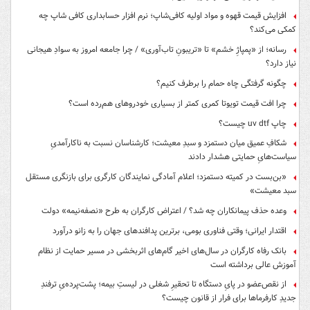
افزایش قیمت قهوه و مواد اولیه کافی‌شاپ؛ نرم افزار حسابداری کافی شاپ چه
کمکی می‌کند؟
رسانه؛ از «پمپاژِ خشم» تا «تریبونِ تاب‌آوری» / چرا جامعه امروز به سوادِ هیجانی
نیاز دارد؟
چگونه گرفتگی چاه حمام را برطرف کنیم؟
چرا افت قیمت تویوتا کمری کمتر از بسیاری خودروهای هم‌رده است؟
چاپ uv dtf چیست؟
شکافِ عمیق میان دستمزد و سبدِ معیشت؛ کارشناسان نسبت به ناکارآمدیِ
سیاست‌هایِ حمایتی هشدار دادند
«بن‌بست در کمیته دستمزد؛ اعلام آمادگی نمایندگان کارگری برای بازنگری مستقل
سبد معیشت»
وعده حذف پیمانکاران چه شد؟ / اعتراض کارگران به طرح «نصفه‌نیمه» دولت
اقتدار ایرانی؛ وقتی فناوری بومی، برترین پدافندهای جهان را به زانو درآورد
بانک رفاه کارگران در سال‌های اخیر گام‌های اثربخشی در مسیر حمایت از نظام
آموزش عالی برداشته است
از نقص‌عضو در پایِ دستگاه تا تحقیرِ شغلی در لیستِ بیمه؛ پشت‌پرده‌یِ ترفندِ
جدیدِ کارفرماها برای فرار از قانون چیست؟