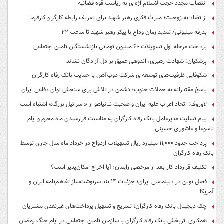
انتصاب مجدد حجت‌الاسلام اژه‌ای به ریاست قوه‌ قضائیه
از تضاد به زوجیت؛ میراث فکری رهبر شهید برای تعریف رابطه کارگر و کارفرما
بدرقه میلیونی/ تمدید زمان وداع با پیکر رهبر شهید تا ساعت ۲۲
پرداخت مرحله اول تسهیلات ۶۰ میلیون تومانی بازنشستگان تامین اجتماعی
پزشکیان: شهادت رهبری، اندوهی عمیق بر دل آزادگان نشاند
شکوفایی ظرفیت‌های توسعه‌ای شرکت ذوب‌آهن با حمایت‌ بانک رفاه کارگران
پاسخ مقتدرانه به حملات جنوب؛ دشمن در تلاش برای سنجش توان دفاعی ایران
لاوروف: اتحاد اعراب علیه ایران و صحبت نتانیاهو از «اسرائیل بزرگ» اشتباه است
پیام تسلیت مدیرعامل بانک رفاه کارگران به مناسبت فرارسیدن ماه محرم و ایام
تاسوعا و عاشورای حسینی
پرداخت حدود ۱۱,۰۰۰ میلیارد ریال تسهیلات ازدواج در خرداد ماه سال جاری توسط
بانک رفاه کارگران
تکلیف قرارداد کار بعد از مرخصی زایمان؛ آیا اخراج امکان‌پذیر است؟
فصل نوین در دیپلماسی ایران؛ جزئیات ۱۴ بند سرنوشت‌ساز تفاهم‌نامه ایران و
آمریکا
چک دیجیتال بانک رفاه کارگران؛ تسریع و تسهیل پرداخت‌های غیرنقدی مشتریان
همکاری اثربخش بانک رفاه کارگران با سازمان تامین اجتماعی در ایام جنگ رمضان