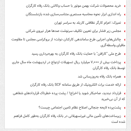
خرید محصولات شرکت بهمن موتور با حساب وکالتی بانک رفاه کارگران
راه اندازی ابزار نحوه محاسبه مستمری متناسب‌سازی شده بازنشستگان
تمیزک: اعزام کارگر نظافتی کاربلد به سراسر تهران
مجلس زیر فشار برای تعیین تکلیف سرنوشت صدها هزار نیروی شرکتی
چالش‌های اجرایی طرح ساماندهی کارکنان دولت؛ از بروکراسی مجلس تا مقاومت
مافیای واسطه‌گری
طرح ملی "کارافن" با حمایت بانک رفاه کارگران به بهره‌برداری رسید
پرداخت بیش از ۷,۰۰۰ میلیارد ریال تسهیلات ازدواج در اردیبهشت ماه سال جاری
توسط بانک رفاه کارگران
همراه بانک رفاه به‌روزرسانی شد
ارائه خدمت برات الکترونیک از طریق سامانه SCF بانک رفاه کارگران
قرارداد نبندید، صاحبکار شوید یا اخراج! / پشت پرده خطرناک قراردادهای شفاهی
که از آن بی‌خبرید
پشت‌پرده لایحه جنجالی اصلاح نظام تامین اجتماعی چیست؟
زیرساخت‌های تأمین مالی غیرتسهیلاتی در بانک رفاه کارگران به‌طور کامل فراهم
شده است