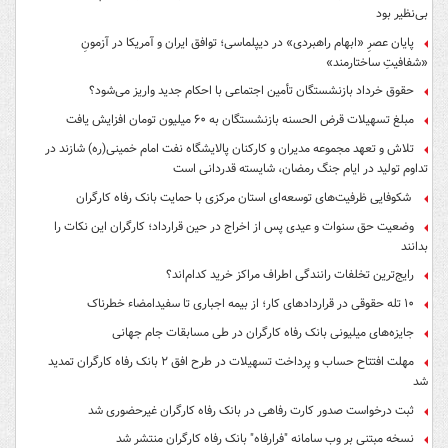
بی‌نظیر بود
پایان عصرِ «ابهام راهبردی» در دیپلماسی؛ توافق ایران و آمریکا در آزمونِ
«شفافیتِ ساختارمند»
حقوق خرداد بازنشستگان تأمین اجتماعی با احکام جدید واریز می‌شود؟
مبلغ تسهیلات قرض الحسنه بازنشستگان به ۶۰ میلیون تومان افزایش یافت
تلاش و تعهد مجموعه مدیران و کارکنان پالایشگاه نفت امام خمینی(ره) شازند در
تداوم تولید در ایام جنگ رمضان، شایسته قدردانی است
شکوفایی ظرفیت‌های توسعه‌ای استان مرکزی با حمایت بانک رفاه کارگران
وضعیت حق سنوات و عیدی پس از اخراج در حین قرارداد؛ کارگران این نکات را
بدانند
رایج‌ترین تخلفات رانندگی اطراف مراکز خرید کدام‌اند؟
۱۰ تله حقوقی در قراردادهای کار؛ از بیمه اجباری تا سفیدامضاء خطرناک
جایزه‌های میلیونی بانک رفاه کارگران در طی مسابقات جام جهانی
مهلت افتتاح حساب و پرداخت تسهیلات در طرح افق ۲ بانک رفاه کارگران تمدید
شد
ثبت درخواست صدور کارت رفاهی در بانک رفاه کارگران غیرحضوری شد
نسخه مبتنی بر وب سامانه "فرارفاه" بانک رفاه کارگران منتشر شد