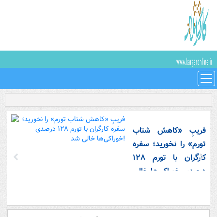
فریبِ «کاهش شتاب
تورم» را نخورید؛ سفره
کارگران با تورم ۱۲۸
درصدی خوراکی‌ها خالی
شد!