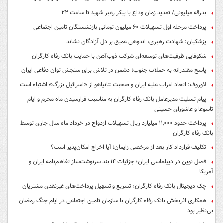
بدرقه میلیونی/ تمدید زمان وداع با پیکر رهبر شهید تا ساعت ۲۲
پرداخت مرحله اول تسهیلات ۶۰ میلیون تومانی بازنشستگان تامین اجتماعی
پزشکیان: شهادت رهبری، اندوهی عمیق بر دل آزادگان نشاند
شکوفایی ظرفیت‌های توسعه‌ای شرکت ذوب‌آهن با حمایت‌ بانک رفاه کارگران
پاسخ مقتدرانه به حملات جنوب؛ دشمن در تلاش برای سنجش توان دفاعی ایران
لاوروف: اتحاد اعراب علیه ایران و صحبت نتانیاهو از «اسرائیل بزرگ» اشتباه است
پیام تسلیت مدیرعامل بانک رفاه کارگران به مناسبت فرارسیدن ماه محرم و ایام
تاسوعا و عاشورای حسینی
پرداخت حدود ۱۱,۰۰۰ میلیارد ریال تسهیلات ازدواج در خرداد ماه سال جاری توسط
بانک رفاه کارگران
تکلیف قرارداد کار بعد از مرخصی زایمان؛ آیا اخراج امکان‌پذیر است؟
فصل نوین در دیپلماسی ایران؛ جزئیات ۱۴ بند سرنوشت‌ساز تفاهم‌نامه ایران و
آمریکا
چک دیجیتال بانک رفاه کارگران؛ تسریع و تسهیل پرداخت‌های غیرنقدی مشتریان
همکاری اثربخش بانک رفاه کارگران با سازمان تامین اجتماعی در ایام جنگ رمضان
بی‌نظیر بود