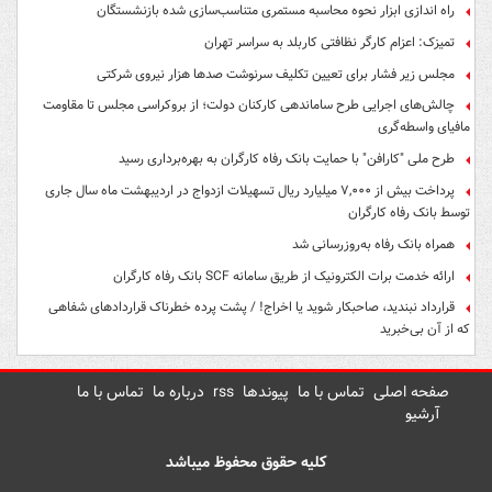
راه اندازی ابزار نحوه محاسبه مستمری متناسب‌سازی شده بازنشستگان
تمیزک: اعزام کارگر نظافتی کاربلد به سراسر تهران
مجلس زیر فشار برای تعیین تکلیف سرنوشت صدها هزار نیروی شرکتی
چالش‌های اجرایی طرح ساماندهی کارکنان دولت؛ از بروکراسی مجلس تا مقاومت
مافیای واسطه‌گری
طرح ملی "کارافن" با حمایت بانک رفاه کارگران به بهره‌برداری رسید
پرداخت بیش از ۷,۰۰۰ میلیارد ریال تسهیلات ازدواج در اردیبهشت ماه سال جاری
توسط بانک رفاه کارگران
همراه بانک رفاه به‌روزرسانی شد
ارائه خدمت برات الکترونیک از طریق سامانه SCF بانک رفاه کارگران
قرارداد نبندید، صاحبکار شوید یا اخراج! / پشت پرده خطرناک قراردادهای شفاهی
که از آن بی‌خبرید
صفحه اصلی
تماس با ما
پیوندها
rss
درباره ما
تماس با ما
آرشیو
کلیه حقوق محفوظ میباشد