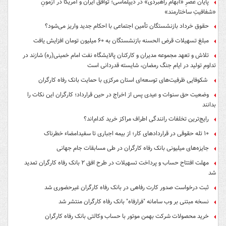
پایان عصرِ «ابهام راهبردی» در دیپلماسی؛ توافق ایران و آمریکا در آزمونِ
«شفافیتِ ساختارمند»
حقوق خرداد بازنشستگان تأمین اجتماعی با احکام جدید واریز می‌شود؟
مبلغ تسهیلات قرض الحسنه بازنشستگان به ۶۰ میلیون تومان افزایش یافت
تلاش و تعهد مجموعه مدیران و کارکنان پالایشگاه نفت امام خمینی(ره) شازند در
تداوم تولید در ایام جنگ رمضان، شایسته قدردانی است
شکوفایی ظرفیت‌های توسعه‌ای استان مرکزی با حمایت بانک رفاه کارگران
وضعیت حق سنوات و عیدی پس از اخراج در حین قرارداد؛ کارگران این نکات را
بدانند
رایج‌ترین تخلفات رانندگی اطراف مراکز خرید کدام‌اند؟
۱۰ تله حقوقی در قراردادهای کار؛ از بیمه اجباری تا سفیدامضاء خطرناک
جایزه‌های میلیونی بانک رفاه کارگران در طی مسابقات جام جهانی
مهلت افتتاح حساب و پرداخت تسهیلات در طرح افق ۲ بانک رفاه کارگران تمدید
شد
ثبت درخواست صدور کارت رفاهی در بانک رفاه کارگران غیرحضوری شد
نسخه مبتنی بر وب سامانه "فرارفاه" بانک رفاه کارگران منتشر شد
خرید محصولات شرکت بهمن موتور با حساب وکالتی بانک رفاه کارگران