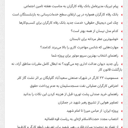
پیام تبریک مدیرعامل بانک رفاه کارگران به مناسبت هفته تامین اجتماعی
بانک رفاه کارگران همواره در پی ارتقای سطح خدمات‌رسانی به بازنشستگان است
چک امن دیجیتال حقوقی؛ خدمت جدید بانک رفاه کارگران برای کسب‌وکارها
کدام مدل نیسان از همه بهتر است؟
خوشبوترین عطر مردانه برای تابستان
مهارت‌هایی که شانس مهاجرت کاری را بالا می‌برند کدامند؟
راهنمای انتخاب بهترین سروو موتور برای پروژه شما
رأی جدید دیوان عدالت اداری چه می‌گوید؟ نه ابطال کامل مقررات مناطق آزاد، نه
بازگشت قانون کار
مسمومیت ۲۲ کارگر در شهرک صنعتی سعیدآباد گلپایگان بر اثر نشت گاز کلر
اعتراض کارگران عملیاتی نفت مسجدسلیمان به عدم پرداخت حقوق
راهنمای خرید صندلی پشت توری؛ قبل از هزینه کردن این نکات را بدانید
تصاویر هوایی از تشییع رهبر شهید در جمکران
پروژه ایران: از عباس میرزا تا امام شهید
انتصاب مجدد حجت‌الاسلام اژه‌ای به ریاست قوه‌ قضائیه
از تضاد به زوجیت؛ میراث فکری رهبر شهید برای تعریف رابطه کارگر و کارفرما