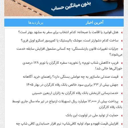
آخرین اخبار
پربازدیدها
هتل فولبرد یا اقامت با صبحانه؛ کدام انتخاب برای سفر به مشهد بهتر است؟
ساخت کدام دشوارتر است، موشک بالیستیک یا کمپرسور اسکرو اویل فری؟
جزئیات تغییرات قانون بازنشستگی؛ چه کسانی مشمول افزایش سابقه خدمت
می‌شوند؟
فریبِ «کاهش شتاب تورم» را نخورید؛ سفره کارگران با تورم ۱۲۸ درصدی
خوراکی‌ها خالی شد!
قیمت صندلی ماساژور به چه عواملی بستگی دارد؟ راهنمای خرید آگاهانه
جهش بیش از ۳۳ برابری سود خالص بانک رفاه کارگران در بهار ۱۴۰۵
خدمت‌رسانی اثربخش بانک رفاه کارگران به زائران اربعین حسینی
پرداخت بیش از ۱۲,۰۰۰ میلیارد ریال تسهیلات ازدواج در تیر ماه سال جاری توسط
بانک رفاه کارگران
حمایت از تولید ملی در اولویت این بانک
افزایش قیمت قهوه و مواد اولیه کافی‌شاپ؛ نرم افزار حسابداری کافی شاپ چه