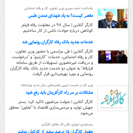
یادداشت احمد میدری وزیر تعاون، کار و رفاه اجتماعی
مقصر کیست؟ به یاد شهدای معدن طبس
کارگر آنلاین | سال ۹۸ در معاونت رفاه فیلم
کوتاهی درباره حوادث ناشی از کار ساختیم.
خدمات جدید بانک رفاه کارگران رونمایی شد
کارگر آنلاین | طی مراسمی با حضور وزیر تعاون،
کار و رفاه اجتماعی، خدمات "کارتینو" و "درخواست
و دریافت غیرحضوری تسهیلات از طریق سامانه
فرارفاه" به عنوان دو خدمت جدید بانک رفاه کارگران
رونمایی و مورد بهره‌برداری قرار گرفت.
وزیر کار در نشست تبیین راهبردهای سال جدید وزارتخانه:
مشکلات بر سر راه کارآفرینان باید رفع شود
کارگر آنلاین | صولت مرتضوی تاکید کرد: بستر
جهش تولید و مردمی‌سازی اقتصاد با "تعاون" محقق
می‌شود.
روسفیدی شورای عالی کار مقابل کارگران
حقوق کارگران ۱۵ درصد بیشتر از کارکنان دولت