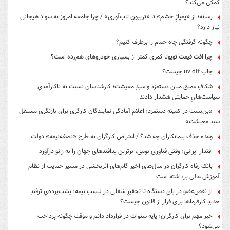
کمکی می‌کند؟
رسانه؛ از «پمپاژِ خشم» تا «تریبونِ تاب‌آوری» / چرا جامعه امروز به سوادِ هیجانی
نیاز دارد؟
چگونه گرفتگی چاه حمام را برطرف کنیم؟
چرا افت قیمت تویوتا کمری کمتر از بسیاری خودروهای هم‌رده است؟
چاپ uv dtf چیست؟
شکافِ عمیق میان دستمزد و سبدِ معیشت؛ کارشناسان نسبت به ناکارآمدیِ
سیاست‌هایِ حمایتی هشدار دادند
«بن‌بست در کمیته دستمزد؛ اعلام آمادگی نمایندگان کارگری برای بازنگری مستقل
سبد معیشت»
وعده حذف پیمانکاران چه شد؟ / اعتراض کارگران به طرح «نصفه‌نیمه» دولت
اقتدار ایرانی؛ وقتی فناوری بومی، برترین پدافندهای جهان را به زانو درآورد
بانک رفاه کارگران در سال‌های اخیر گام‌های اثربخشی در مسیر حمایت از نظام
آموزش عالی برداشته است
از نقص‌عضو در پایِ دستگاه تا تحقیرِ شغلی در لیستِ بیمه؛ پشت‌پرده‌یِ ترفندِ
جدیدِ کارفرماها برای فرار از قانون چیست؟
خبر مهم برای کارگران؛ پایه سنوات در قرارداد دائم و موقت چگونه پرداخت
می‌شود؟