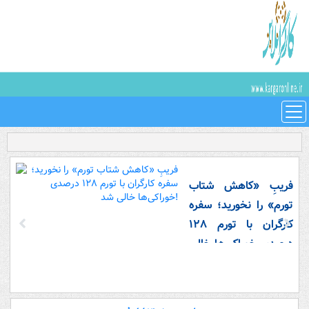
فریبِ «کاهش شتاب
تورم» را نخورید؛ سفره
کارگران با تورم ۱۲۸
درصدی خوراکی‌ها خالی
شد!