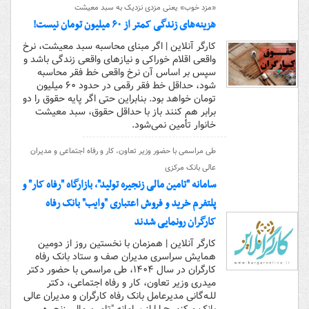
«مزد خوب» یعنی مزدی نزدیک به سبد معیشت
هزینه‌های زندگی کمتر از ۶۰ میلیون تومان نیست!
کارگر آنلاین | اگر مبنای محاسبه سبد معیشت، نرخ
واقعی اقلام خوراکی و نیازهای واقعی زندگی باشد و
سپس بر اساس آن نرخ واقعی خط فقر محاسبه
شود، حداقل خط فقر رقمی در حدود ۶۰ میلیون
تومان خواهد بود. بنابراین حتی اگر پایه حقوق را دو
برابر هم کنند باز با حداقل حقوق، سبد معیشت
خانوار تأمین نمی‌شود.
طی مراسمی با حضور وزیر تعاون، کار و رفاه اجتماعی و مدیران
عالی بانک مرکزی
سامانه "تامین مالی زنجیره تولید"، بازارگاه "رفاه کار" و
پلتفرم خرید و فروش اعتباری "وایب" بانک رفاه
کارگران رونمایی شدند
کارگر آنلاین | همزمان با نخستین روز از دومین
همایش سراسری مدیران صف و ستاد بانک رفاه
کارگران در سال ۱۴۰۴، طی مراسمی با حضور دکتر
میدری وزیر تعاون، کار و رفاه اجتماعی، دکتر
للـه‌گانی مدیرعامل بانک رفاه کارگران و مدیران عالی