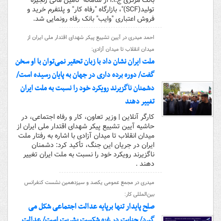
بانک مرکزی ج.ا.ا از سامانه "تامین مالی زنجیره
تولید(SCF)"، بازارگاه "رفاه کار" و پلتفرم خرید و
فروش اعتباری "وایب" بانک رفاه رونمایی شد.
احمد میدری در آیین تشییع پیکر شهدای اقتدار ملی ایران از
میدان انقلاب تا میدان آزادی:
ملت ایران نشان داد با زبان تحقیر نمی‌توان با او سخن
گفت/ دوره برده‌ داری در جهان به پایان رسیده است/
دشمنان ناگزیرند رویکرد خود را نسبت به ملت ایران
تغییر دهند
کارگر آنلاین | وزیر تعاون، کار و رفاه اجتماعی، در
حاشیه آیین تشییع پیکر شهدای اقتدار ملی ایران از
میدان انقلاب تا میدان آزادی با اشاره به رفتار ملت
ایران در جریان این جنگ، تأکید کرد: دشمنان
ناگزیرند رویکرد خود را نسبت به ملت ایران تغییر
دهند .
​میدری در مجمع عمومی یکصد و سیزدهمین نشست کنفرانس
بین‌المللی کار:
صلح پایدار تنها برپایه عدالت اجتماعی شکل می
گیرد/ جنایت در غزه شکست بشریت است/ عدالت