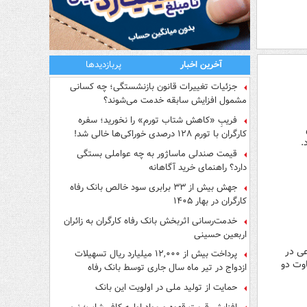
آخرین اخبار
پربازدیدها
جزئیات تغییرات قانون بازنشستگی؛ چه کسانی
مشمول افزایش سابقه خدمت می‌شوند؟
فریبِ «کاهش شتاب تورم» را نخورید؛ سفره
نی
کارگران با تورم ۱۲۸ درصدی خوراکی‌ها خالی شد!
.
قیمت صندلی ماساژور به چه عواملی بستگی
دارد؟ راهنمای خرید آگاهانه
جهش بیش از ۳۳ برابری سود خالص بانک رفاه
کارگران در بهار ۱۴۰۵
خدمت‌رسانی اثربخش بانک رفاه کارگران به زائران
اربعین حسینی
عی در
پرداخت بیش از ۱۲,۰۰۰ میلیارد ریال تسهیلات
اوت دو
ازدواج در تیر ماه سال جاری توسط بانک رفاه
کارگران
حمایت از تولید ملی در اولویت این بانک