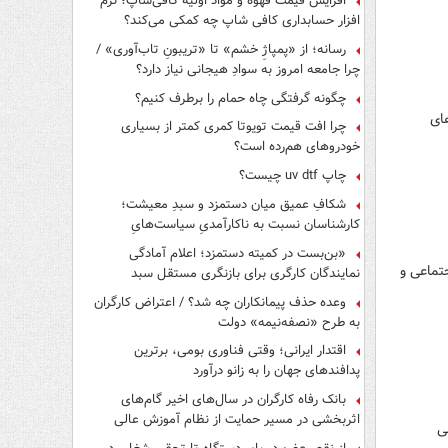
افزایش قیمت قهوه و مواد اولیه کافی‌شاپ؛ نرم
افزار حسابداری کافی شاپ چه کمکی می‌کند؟
رسانه؛ از «پمپاژِ خشم» تا «تریبونِ تاب‌آوری» /
چرا جامعه امروز به سوادِ هیجانی نیاز دارد؟
چگونه گرفتگی چاه حمام را برطرف کنیم؟
ای
چرا افت قیمت تویوتا کمری کمتر از بسیاری
خودروهای هم‌رده است؟
چاپ uv dtf چیست؟
شکافِ عمیق میان دستمزد و سبدِ معیشت؛
کارشناسان نسبت به ناکارآمدیِ سیاست‌هایِ
حمایتی هشدار دادند
«بن‌بست در کمیته دستمزد؛ اعلام آمادگی
جتماعی و
نمایندگان کارگری برای بازنگری مستقل سبد
معیشت»
وعده حذف پیمانکاران چه شد؟ / اعتراض کارگران
به طرح «نصفه‌نیمه» دولت
اقتدار ایرانی؛ وقتی فناوری بومی، برترین
پدافندهای جهان را به زانو درآورد
بانک رفاه کارگران در سال‌های اخیر گام‌های
اثربخشی در مسیر حمایت از نظام آموزش عالی
۳ میلیون ریالی
برداشته است