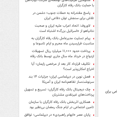
شکوفایی ظرفیت‌های توسعه‌ای شرکت ذوب‌آهن
با حمایت‌ بانک رفاه کارگران
پاسخ مقتدرانه به حملات جنوب؛ دشمن در
تلاش برای سنجش توان دفاعی ایران
لاوروف: اتحاد اعراب علیه ایران و صحبت
نتانیاهو از «اسرائیل بزرگ» اشتباه است
پیام تسلیت مدیرعامل بانک رفاه کارگران به
مناسبت فرارسیدن ماه محرم و ایام تاسوعا و
عاشورای حسینی
پرداخت حدود ۱۱,۰۰۰ میلیارد ریال تسهیلات
ازدواج در خرداد ماه سال جاری توسط بانک رفاه
کارگران
تکلیف قرارداد کار بعد از مرخصی زایمان؛ آیا
اخراج امکان‌پذیر است؟
فصل نوین در دیپلماسی ایران؛ جزئیات ۱۴ بند
سرنوشت‌ساز تفاهم‌نامه ایران و آمریکا
چک دیجیتال بانک رفاه کارگران؛ تسریع و تسهیل
هیچ اقدامی برای
پرداخت‌های غیرنقدی مشتریان
همکاری اثربخش بانک رفاه کارگران با سازمان
تامین اجتماعی در ایام جنگ رمضان بی‌نظیر بود
پایان عصرِ «ابهام راهبردی» در دیپلماسی؛ توافق