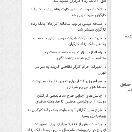
افق ۲ بانک رفاه کارگران تمدید شد
ثبت درخواست صدور کارت رفاهی در بانک رفاه
کارگران غیرحضوری شد
نسخه مبتنی بر وب سامانه "فرارفاه" بانک رفاه
کارگران منتشر شد
مروز ۲۰ شهریور آغاز شده
خرید محصولات شرکت بهمن موتور با حساب
وکالتی بانک رفاه کارگران
راه اندازی ابزار نحوه محاسبه مستمری
متناسب‌سازی شده بازنشستگان
تمیزک: اعزام کارگر نظافتی کاربلد به سراسر
تهران
مجلس زیر فشار برای تعیین تکلیف سرنوشت
 حداقل
صدها هزار نیروی شرکتی
هم
چالش‌های اجرایی طرح ساماندهی کارکنان
دولت؛ از بروکراسی مجلس تا مقاومت مافیای
واسطه‌گری
طرح ملی "کارافن" با حمایت بانک رفاه کارگران به
بهره‌برداری رسید
پرداخت بیش از ۷,۰۰۰ میلیارد ریال تسهیلات
ازدواج در اردیبهشت ماه سال جاری توسط بانک رفاه