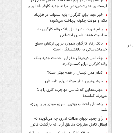
از نقص‌عضو در پایِ دستگاه تا تحقیرِ شغلی در
لیستِ بیمه؛ پشت‌پرده‌یِ ترفندِ جدیدِ کارفرماها برای
فرار از قانون چیست؟
خبر مهم برای کارگران؛ پایه سنوات در قرارداد
دائم و موقت چگونه پرداخت می‌شود؟
پیام تبریک مدیرعامل بانک رفاه کارگران به
مناسبت هفته تامین اجتماعی
بانک رفاه کارگران همواره در پی ارتقای سطح
یلی در
خدمات‌رسانی به بازنشستگان است
چک امن دیجیتال حقوقی؛ خدمت جدید بانک
رفاه کارگران برای کسب‌وکارها
کدام مدل نیسان از همه بهتر است؟
خوشبوترین عطر مردانه برای تابستان
مهارت‌هایی که شانس مهاجرت کاری را بالا
می‌برند کدامند؟
راهنمای انتخاب بهترین سروو موتور برای پروژه
شما
رأی جدید دیوان عدالت اداری چه می‌گوید؟ نه
ابطال کامل مقررات مناطق آزاد، نه بازگشت قانون
کار