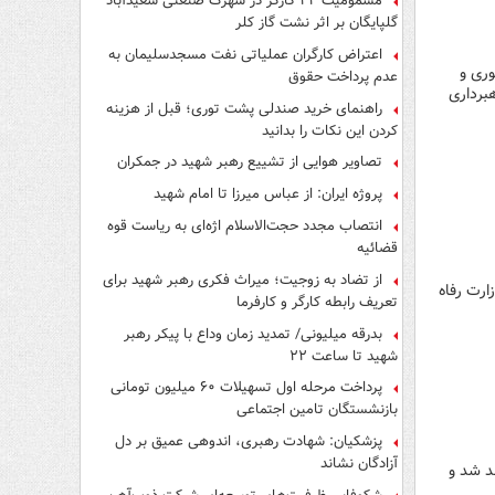
مسمومیت ۲۲ کارگر در شهرک صنعتی سعیدآباد
گلپایگان بر اثر نشت گاز کلر
اعتراض کارگران عملیاتی نفت مسجدسلیمان به
ن (۰۲۱) یا به‌صورت حضوری و
عدم پرداخت حقوق
برداری
راهنمای خرید صندلی پشت توری؛ قبل از هزینه
کردن این نکات را بدانید
تصاویر هوایی از تشییع رهبر شهید در جمکران
پروژه ایران: از عباس میرزا تا امام شهید
انتصاب مجدد حجت‌الاسلام اژه‌ای به ریاست قوه‌
قضائیه
از تضاد به زوجیت؛ میراث فکری رهبر شهید برای
ارت رفاه
تعریف رابطه کارگر و کارفرما
بدرقه میلیونی/ تمدید زمان وداع با پیکر رهبر
شهید تا ساعت ۲۲
پرداخت مرحله اول تسهیلات ۶۰ میلیون تومانی
بازنشستگان تامین اجتماعی
پزشکیان: شهادت رهبری، اندوهی عمیق بر دل
آزادگان نشاند
د شد و