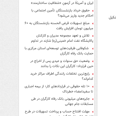
ایران و آمریکا در آزمونِ «شفافیتِ ساختارمند»
حقوق خرداد بازنشستگان تأمین اجتماعی با
احکام جدید واریز می‌شود؟
شکیل
مبلغ تسهیلات قرض الحسنه بازنشستگان به ۶۰
میلیون تومان افزایش یافت
تلاش و تعهد مجموعه مدیران و کارکنان
پالایشگاه نفت امام خمینی(ره) شازند در تداوم
تولید در ایام جنگ رمضان، شایسته قدردانی است
شکوفایی ظرفیت‌های توسعه‌ای استان مرکزی با
حمایت بانک رفاه کارگران
وضعیت حق سنوات و عیدی پس از اخراج در
حین قرارداد؛ کارگران این نکات را بدانند
رایج‌ترین تخلفات رانندگی اطراف مراکز خرید
کدام‌اند؟
۱۰ تله حقوقی در قراردادهای کار؛ از بیمه اجباری
تا سفیدامضاء خطرناک
جایزه‌های میلیونی بانک رفاه کارگران در طی
مسابقات جام جهانی
مهلت افتتاح حساب و پرداخت تسهیلات در طرح