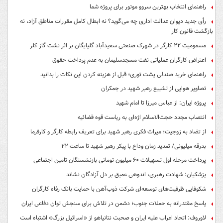
راهنمای انتخاب بهترین سروو موتور برای پروژه شما
رأی جدید دیوان عدالت اداری چه می‌گوید؟ نه ابطال کامل مقررات مناطق آزاد، نه
بازگشت قانون کار
مسمومیت ۲۲ کارگر در شهرک صنعتی سعیدآباد گلپایگان بر اثر نشت گاز کلر
اعتراض کارگران عملیاتی نفت مسجدسلیمان به عدم پرداخت حقوق
راهنمای خرید صندلی پشت توری؛ قبل از هزینه کردن این نکات را بدانید
تصاویر هوایی از تشییع رهبر شهید در جمکران
پروژه ایران: از عباس میرزا تا امام شهید
انتصاب مجدد حجت‌الاسلام اژه‌ای به ریاست قوه‌ قضائیه
از تضاد به زوجیت؛ میراث فکری رهبر شهید برای تعریف رابطه کارگر و کارفرما
بدرقه میلیونی/ تمدید زمان وداع با پیکر رهبر شهید تا ساعت ۲۲
پرداخت مرحله اول تسهیلات ۶۰ میلیون تومانی بازنشستگان تامین اجتماعی
پزشکیان: شهادت رهبری، اندوهی عمیق بر دل آزادگان نشاند
شکوفایی ظرفیت‌های توسعه‌ای شرکت ذوب‌آهن با حمایت‌ بانک رفاه کارگران
پاسخ مقتدرانه به حملات جنوب؛ دشمن در تلاش برای سنجش توان دفاعی ایران
لاوروف: اتحاد اعراب علیه ایران و صحبت نتانیاهو از «اسرائیل بزرگ» اشتباه است