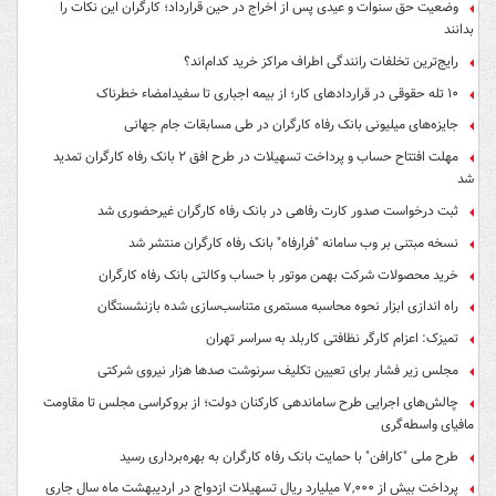
وضعیت حق سنوات و عیدی پس از اخراج در حین قرارداد؛ کارگران این نکات را
بدانند
رایج‌ترین تخلفات رانندگی اطراف مراکز خرید کدام‌اند؟
۱۰ تله حقوقی در قراردادهای کار؛ از بیمه اجباری تا سفیدامضاء خطرناک
جایزه‌های میلیونی بانک رفاه کارگران در طی مسابقات جام جهانی
مهلت افتتاح حساب و پرداخت تسهیلات در طرح افق ۲ بانک رفاه کارگران تمدید
شد
ثبت درخواست صدور کارت رفاهی در بانک رفاه کارگران غیرحضوری شد
نسخه مبتنی بر وب سامانه "فرارفاه" بانک رفاه کارگران منتشر شد
خرید محصولات شرکت بهمن موتور با حساب وکالتی بانک رفاه کارگران
راه اندازی ابزار نحوه محاسبه مستمری متناسب‌سازی شده بازنشستگان
تمیزک: اعزام کارگر نظافتی کاربلد به سراسر تهران
مجلس زیر فشار برای تعیین تکلیف سرنوشت صدها هزار نیروی شرکتی
چالش‌های اجرایی طرح ساماندهی کارکنان دولت؛ از بروکراسی مجلس تا مقاومت
مافیای واسطه‌گری
طرح ملی "کارافن" با حمایت بانک رفاه کارگران به بهره‌برداری رسید
پرداخت بیش از ۷,۰۰۰ میلیارد ریال تسهیلات ازدواج در اردیبهشت ماه سال جاری