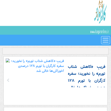
فریبِ «کاهش شتاب
تورم» را نخورید؛ سفره
کارگران با تورم ۱۲۸
درصدی خوراکی‌ها خالی
شد!