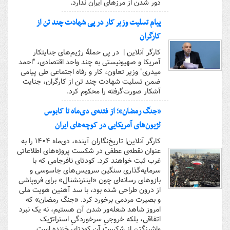
دور شدن از مرزهای ایران ندارد.
پیام تسلیت وزیر کار در پی شهادت چند تن از
کارگران
کارگر آنلاین | در پی حملۀ رژیم‌های جنایتکار
آمریکا و صهیونیستی به چند واحد اقتصادی، "احمد
میدری" وزیر تعاون، کار و رفاه اجتماعی طی پیامی
ضمن تسلیت شهادت چند تن از کارگران، جنایت
آشکار صورت‌گرفته را محکوم کرد.
«جنگ رمضان»؛ از فتنه‌ی دی‌ماه تا کابوس
لژیون‌های آمریکایی در کوچه‌های ایران
کارگر آنلاین| تاریخ‌نگاران آینده، دی‌ماه ۱۴۰۴ را به
عنوان نقطه‌ی عطفی در شکست پروژه‌های اطلاعاتی
غرب ثبت خواهند کرد. کودتای نافرجامی که با
سرمایه‌گذاری سنگین سرویس‌های جاسوسی و
بازوهای رسانه‌ای چون «اینترنشنال» برای فروپاشی
از درون طراحی شده بود، با سد آهنین هویت ملی
و بصیرت مردمی برخورد کرد. «جنگ رمضان» که
امروز شاهد شعله‌ور شدن آن هستیم، نه یک نبرد
اتفاقی، بلکه خروجیِ سرخوردگیِ استراتژیک
واشینگتن از شکست آن کودتای خزنده است.