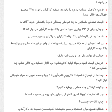
می‌شوند؟
فریبِ «کاهش شتاب تورم» را نخورید؛ سفره کارگران با تورم ۱۲۸ درصدی
خوراکی‌ها خالی شد!
قیمت صندلی ماساژور به چه عواملی بستگی دارد؟ راهنمای خرید آگاهانه
جهش بیش از ۳۳ برابری سود خالص بانک رفاه کارگران در بهار ۱۴۰۵
خدمت‌رسانی اثربخش بانک رفاه کارگران به زائران اربعین حسینی
پرداخت بیش از ۱۲,۰۰۰ میلیارد ریال تسهیلات ازدواج در تیر ماه سال جاری توسط
بانک رفاه کارگران
حمایت از تولید ملی در اولویت این بانک
افزایش قیمت قهوه و مواد اولیه کافی‌شاپ؛ نرم افزار حسابداری کافی شاپ چه
کمکی می‌کند؟
رسانه؛ از «پمپاژِ خشم» تا «تریبونِ تاب‌آوری» / چرا جامعه امروز به سوادِ هیجانی
نیاز دارد؟
چگونه گرفتگی چاه حمام را برطرف کنیم؟
چرا افت قیمت تویوتا کمری کمتر از بسیاری خودروهای هم‌رده است؟
چاپ uv dtf چیست؟
شکافِ عمیق میان دستمزد و سبدِ معیشت؛ کارشناسان نسبت به ناکارآمدیِ