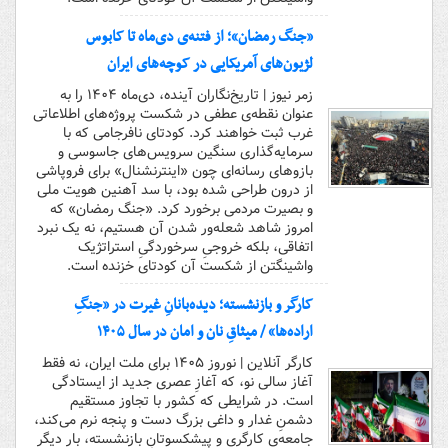
«جنگ رمضان»؛ از فتنه‌ی دی‌ماه تا کابوس
لژیون‌های آمریکایی در کوچه‌های ایران
زمر نیوز | تاریخ‌نگاران آینده، دی‌ماه ۱۴۰۴ را به
عنوان نقطه‌ی عطفی در شکست پروژه‌های اطلاعاتی
غرب ثبت خواهند کرد. کودتای نافرجامی که با
سرمایه‌گذاری سنگین سرویس‌های جاسوسی و
بازوهای رسانه‌ای چون «اینترنشنال» برای فروپاشی
از درون طراحی شده بود، با سد آهنین هویت ملی
و بصیرت مردمی برخورد کرد. «جنگ رمضان» که
امروز شاهد شعله‌ور شدن آن هستیم، نه یک نبرد
اتفاقی، بلکه خروجیِ سرخوردگیِ استراتژیک
واشینگتن از شکست آن کودتای خزنده است.
کارگر و بازنشسته؛ دیده‌بانانِ غیرت در «جنگِ
اراده‌ها» / میثاقِ نان و امان در سال ۱۴۰۵
کارگر آنلاین | نوروز ۱۴۰۵ برای ملت ایران، نه فقط
آغاز سالی نو، که آغازِ عصری جدید از ایستادگی
است. در شرایطی که کشور با تجاوز مستقیم
دشمنِ غدار و داغی بزرگ دست‌ و‌ پنجه نرم می‌کند،
جامعه‌ی کارگری و پیشکسوتانِ بازنشسته، بار دیگر