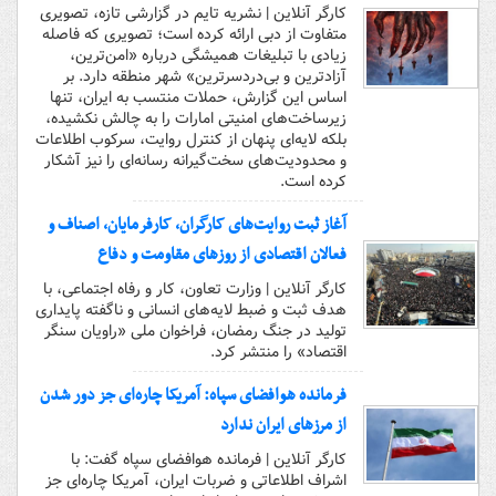
کارگر آنلاین | نشریه تایم در گزارشی تازه، تصویری
متفاوت از دبی ارائه کرده است؛ تصویری که فاصله
زیادی با تبلیغات همیشگی درباره «امن‌ترین،
آزادترین و بی‌دردسرترین» شهر منطقه دارد. بر
اساس این گزارش، حملات منتسب به ایران، تنها
زیرساخت‌های امنیتی امارات را به چالش نکشیده،
بلکه لایه‌ای پنهان از کنترل روایت، سرکوب اطلاعات
و محدودیت‌های سخت‌گیرانه رسانه‌ای را نیز آشکار
کرده است.
آغاز ثبت روایت‌های کارگران، کارفرمایان، اصناف و
فعالان اقتصادی از روزهای مقاومت و دفاع
کارگر آنلاین | وزارت تعاون، کار و رفاه اجتماعی، با
هدف ثبت و ضبط لایه‌های انسانی و ناگفته پایداری
تولید در جنگ رمضان، فراخوان ملی «راویان سنگر
اقتصاد» را منتشر کرد.
فرمانده هوافضای سپاه: آمریکا چاره‌ای جز دور شدن
از مرز‌های ایران ندارد
کارگر آنلاین | فرمانده هوافضای سپاه گفت: با
اشراف اطلاعاتی و ضربات ایران، آمریکا چاره‌ای جز