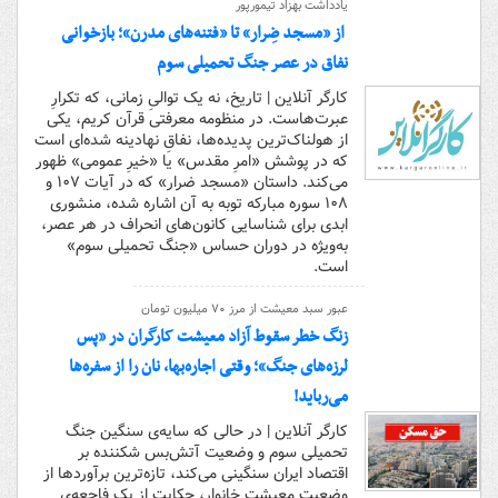
یادداشت بهزاد تیمورپور
از «مسجد ضِرار» تا «فتنه‌های مدرن»؛ بازخوانی
نفاق در عصر جنگ تحمیلی سوم
کارگر آنلاین | تاریخ، نه یک توالیِ زمانی، که تکرارِ
عبرت‌هاست. در منظومه معرفتی قرآن کریم، یکی
از هولناک‌ترین پدیده‌ها، نفاقِ نهادینه شده‌ای است
که در پوشش «امرِ مقدس» یا «خیرِ عمومی» ظهور
می‌کند. داستان «مسجد ضرار» که در آیات ۱۰۷ و
۱۰۸ سوره مبارکه توبه به آن اشاره شده، منشوری
ابدی برای شناسایی کانون‌های انحراف در هر عصر،
به‌ویژه در دوران حساس «جنگ تحمیلی سوم»
است.
عبور سبد معیشت از مرز ۷۰ میلیون تومان
زنگ خطر سقوط آزاد معیشت کارگران در «پس
لرزه‌های جنگ»؛ وقتی اجاره‌بها، نان را از سفره‌ها
می‌رباید!
کارگر آنلاین | در حالی که سایه‌ی سنگین جنگ
تحمیلی سوم و وضعیت آتش‌بس شکننده بر
اقتصاد ایران سنگینی می‌کند، تازه‌ترین برآوردها از
وضعیت معیشت خانوار، حکایت از یک فاجعه‌ی