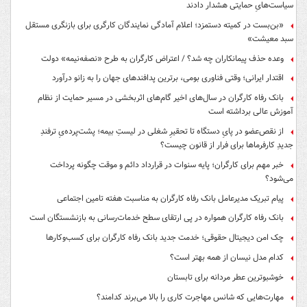
سیاست‌هایِ حمایتی هشدار دادند
«بن‌بست در کمیته دستمزد؛ اعلام آمادگی نمایندگان کارگری برای بازنگری مستقل
سبد معیشت»
وعده حذف پیمانکاران چه شد؟ / اعتراض کارگران به طرح «نصفه‌نیمه» دولت
اقتدار ایرانی؛ وقتی فناوری بومی، برترین پدافندهای جهان را به زانو درآورد
بانک رفاه کارگران در سال‌های اخیر گام‌های اثربخشی در مسیر حمایت از نظام
آموزش عالی برداشته است
از نقص‌عضو در پایِ دستگاه تا تحقیرِ شغلی در لیستِ بیمه؛ پشت‌پرده‌یِ ترفندِ
جدیدِ کارفرماها برای فرار از قانون چیست؟
خبر مهم برای کارگران؛ پایه سنوات در قرارداد دائم و موقت چگونه پرداخت
می‌شود؟
پیام تبریک مدیرعامل بانک رفاه کارگران به مناسبت هفته تامین اجتماعی
بانک رفاه کارگران همواره در پی ارتقای سطح خدمات‌رسانی به بازنشستگان است
چک امن دیجیتال حقوقی؛ خدمت جدید بانک رفاه کارگران برای کسب‌وکارها
کدام مدل نیسان از همه بهتر است؟
خوشبوترین عطر مردانه برای تابستان
مهارت‌هایی که شانس مهاجرت کاری را بالا می‌برند کدامند؟