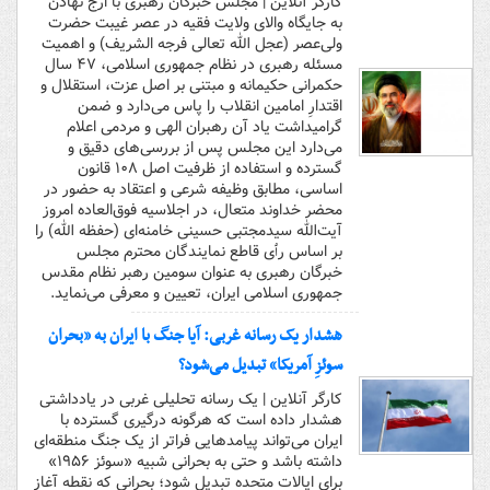
کارگر آنلاین | مجلس خبرگان رهبری با ارج نهادن
به جایگاه والای ولایت فقیه در عصر غیبت حضرت
ولی‌عصر (عجل الله تعالی فرجه الشریف) و اهمیت
مسئله رهبری در نظام جمهوری اسلامی، ۴۷ سال
حکمرانی حکیمانه و مبتنی بر اصل عزت، استقلال و
اقتدارِ امامین انقلاب را پاس می‌دارد و ضمن
گرامیداشت یاد آن رهبران الهی و مردمی اعلام
می‌دارد این مجلس پس از بررسی‌های دقیق و
گسترده و استفاده از ظرفیت اصل ۱۰۸ قانون
اساسی، مطابق وظیفه شرعی و اعتقاد به حضور در
محضر خداوند متعال، در اجلاسیه فوق‌العاده امروز
آیت‌الله سیدمجتبی حسینی خامنه‌ای (حفظه الله) را
بر اساس رٱی قاطع نمایندگان محترم مجلس
خبرگان رهبری به عنوان سومین رهبر نظام مقدس
جمهوری اسلامی ایران، تعیین و معرفی می‌نماید.
هشدار یک رسانه غربی: آیا جنگ با ایران به «بحران
سوئزِ آمریکا» تبدیل می‌شود؟
کارگر آنلاین | یک رسانه تحلیلی غربی در یادداشتی
هشدار داده است که هرگونه درگیری گسترده با
ایران می‌تواند پیامدهایی فراتر از یک جنگ منطقه‌ای
داشته باشد و حتی به بحرانی شبیه «سوئز ۱۹۵۶»
برای ایالات متحده تبدیل شود؛ بحرانی که نقطه آغاز