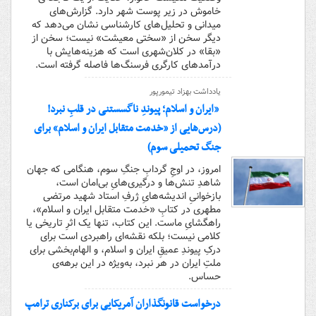
خاموش در زیر پوست شهر دارد. گزارش‌های
میدانی و تحلیل‌های کارشناسی نشان می‌دهد که
دیگر سخن از «سختی معیشت» نیست؛ سخن از
«بقا» در کلان‌شهری است که هزینه‌هایش با
درآمدهای کارگری فرسنگ‌ها فاصله گرفته است.
یادداشت بهزاد تیمورپور
«ایران و اسلام؛ پیوندِ ناگسستنی در قلبِ نبرد!
(درس‌هایی از «خدمت متقابل ایران و اسلام» برای
جنگ تحمیلی سوم)
امروز، در اوجِ گردابِ جنگِ سوم، هنگامی که جهان
شاهدِ تنش‌ها و درگیری‌هایِ بی‌امان است،
بازخوانیِ اندیشه‌هایِ ژرفِ استاد شهید مرتضی
مطهری در کتابِ «خدمت متقابل ایران و اسلام»،
راهگشایِ ماست. این کتاب، تنها یک اثرِ تاریخی یا
کلامی نیست؛ بلکه نقشه‌ای راهبردی است برای
درکِ پیوندِ عمیقِ ایران و اسلام، و الهام‌بخشی برای
ملتِ ایران در هر نبرد، به‌ویژه در این برهه‌ی
حساس.
درخواست قانونگذاران آمریکایی برای برکناری ترامپ