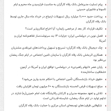
پیام تسلیت مدیرعامل بانک رفاه کارگران به مناسبت فرارسیدن ماه محرم و ایام
تاسوعا و عاشورای حسینی
پرداخت حدود ۱۱,۰۰۰ میلیارد ریال تسهیلات ازدواج در خرداد ماه سال جاری توسط
بانک رفاه کارگران
تکلیف قرارداد کار بعد از مرخصی زایمان؛ آیا اخراج امکان‌پذیر است؟
فصل نوین در دیپلماسی ایران؛ جزئیات ۱۴ بند سرنوشت‌ساز تفاهم‌نامه ایران و
آمریکا
چک دیجیتال بانک رفاه کارگران؛ تسریع و تسهیل پرداخت‌های غیرنقدی مشتریان
همکاری اثربخش بانک رفاه کارگران با سازمان تامین اجتماعی در ایام جنگ رمضان
بی‌نظیر بود
پایان عصرِ «ابهام راهبردی» در دیپلماسی؛ توافق ایران و آمریکا در آزمونِ
«شفافیتِ ساختارمند»
حقوق خرداد بازنشستگان تأمین اجتماعی با احکام جدید واریز می‌شود؟
مبلغ تسهیلات قرض الحسنه بازنشستگان به ۶۰ میلیون تومان افزایش یافت
تلاش و تعهد مجموعه مدیران و کارکنان پالایشگاه نفت امام خمینی(ره) شازند در
تداوم تولید در ایام جنگ رمضان، شایسته قدردانی است
شکوفایی ظرفیت‌های توسعه‌ای استان مرکزی با حمایت بانک رفاه کارگران