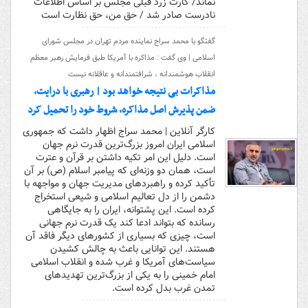
نماند/ کارت زرد قبلی مجلس بر اساس اطلاعات
نادرست صادر شد / حق من، حق نظارت است
گفتگو با محمد سراج نماینده مردم تهران در مجلس شورای
اسلامی | وی گفت : مذاکره با آمریکا طبق فرمایش رهبر معظم
انقلاب هوشمندانه ، شرافتمندانه و عاقلانه نیست
مذاکرات بی نتیجه خواهد بود | رهبری با درایت،
ضمن پذیرش اصل مذاکره، شروط خود را تحمیل کرد
کارگر آنلاین | محمد سراج اظهار داشت که جمهوری
اسلامی ایران امروز بزرگ‌ترین قدرت‌ نرم جهان
است. دلیل این امر تکیه داشتن بر قرآن و عترت
است، همان دو وزنه‌ای که پیامبر اسلام (ص) بر آن
تأکید کرده و راهبردهای مدیریت جهان و مواجهه با
دشمن را از دل تعالیم اسلامی و شیعی استخراج
کرده است. این پشتوانه، ایران را به جایگاهی
رسانده که بتواند ادعا کند یک قدرت نرم جهانی
است، چیزی که بسیاری از کشورهای دیگر فاقد آن
هستند. این توانایی باعث به چالش کشیدن
سیاست‌های آمریکا و غرب شده و انقلاب اسلامی
امام خمینی را به یکی از بزرگ‌ترین تهدیدهای
تمدن غرب بدل کرده است.