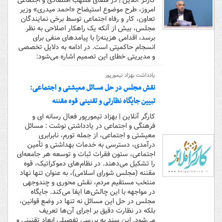
کارگر آنلاین | در فضای ملتهب اقتصادی و اجتماعی
امروز، طرح موضوع استیضاح «احمد میدری» وزیر
تعاون، کار و رفاه اجتماعی توسط برخی نمایندگان
مجلس، بیش از آنکه یک راهکار اصلاحی به نظر
برسد، اقدامی هزینه‌زا با پیامدهای منفی برای
انسجام حاکمیتی است. در ادامه به دلایل تخصصی
و مدیریتی خطای این تصمیم اشاره می‌شود:
یادداشت بهزاد تیمورپور
نقش مجلس در حل مسائل معیشتی و اجتماعی:
تبیین جایگاه نظارتی و تقنینی قوه مقننه
کارگر آنلاین | بهزاد تیمورپور فعال رسانه ای و
فرهنگی و اجتماعی در یادداشتی نوشت : مسائل
معیشتی و اجتماعی، از جمله تورم، نابرابری
درآمدی، دسترسی به خدمات بهداشتی و تأمین
اجتماعی، ستون فقرات ثبات و توسعه هر جامعه‌ای
را تشکیل می‌دهند. در نظام‌های دموکراتیک، قوه
مقننه (مجلس شورای اسلامی)، به عنوان تنها نهاد
منتخب مستقیم مردم، نقش محوری و چندوجهی
در مواجهه با این چالش‌ها ایفا می‌کند. جایگاه
مجلس در حل این مسائل نه تنها در وضع قوانین،
بلکه در نظارت دقیق بر اجرای آن‌ها تعریف
می‌شود. این سند به بررسی تفصیلی ابعاد تقنینی و