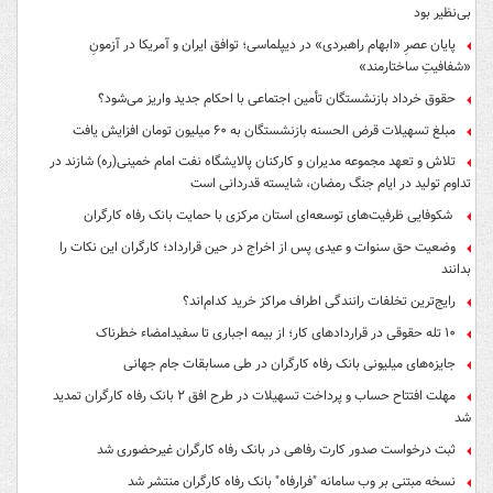
بی‌نظیر بود
پایان عصرِ «ابهام راهبردی» در دیپلماسی؛ توافق ایران و آمریکا در آزمونِ
«شفافیتِ ساختارمند»
حقوق خرداد بازنشستگان تأمین اجتماعی با احکام جدید واریز می‌شود؟
مبلغ تسهیلات قرض الحسنه بازنشستگان به ۶۰ میلیون تومان افزایش یافت
تلاش و تعهد مجموعه مدیران و کارکنان پالایشگاه نفت امام خمینی(ره) شازند در
تداوم تولید در ایام جنگ رمضان، شایسته قدردانی است
شکوفایی ظرفیت‌های توسعه‌ای استان مرکزی با حمایت بانک رفاه کارگران
وضعیت حق سنوات و عیدی پس از اخراج در حین قرارداد؛ کارگران این نکات را
بدانند
رایج‌ترین تخلفات رانندگی اطراف مراکز خرید کدام‌اند؟
۱۰ تله حقوقی در قراردادهای کار؛ از بیمه اجباری تا سفیدامضاء خطرناک
جایزه‌های میلیونی بانک رفاه کارگران در طی مسابقات جام جهانی
مهلت افتتاح حساب و پرداخت تسهیلات در طرح افق ۲ بانک رفاه کارگران تمدید
شد
ثبت درخواست صدور کارت رفاهی در بانک رفاه کارگران غیرحضوری شد
نسخه مبتنی بر وب سامانه "فرارفاه" بانک رفاه کارگران منتشر شد