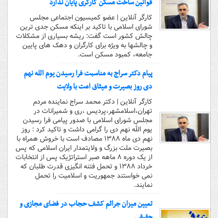
قوانین ساخت مسکن کارگری پایان ندارد
کارگر آنلاین | عضو کمیسیون اجتماعی مجلس
شورای اسلامی با تاکید بر اینکه مسکن جدی ترین
چالش کشور است گفت: ریشه بسیاری از مشکلات
و چالشها به ویژه برای کارگران و دهک های پایین
جامعه، کمبود مسکن است.
پیام دکتر سراج به مناسبت فرا رسیدن یوم الله نهم
دی روز بصیرت و میثاق امت با ولایت
کارگر آنلاین | دکتر محمد سراج نماینده مردم
تهران،اسلامشهر،پردیس ،ری و شمیرانات در
مجلس شورای اسلامی با صدور پیامی فرا رسیدن
یوم الله نهم دی را گرامی داشت و تاکید کرد : روز
نهم دی ماه ۱۳۸۸ مصادف است با خروش همراه با
بصیرت ملت بزرگ و ولایتمدار ایران اسلامی که پس
از یک دوره ۸ ماهه صبر استراتژیک پس از انتخابات
خرداد ۱۳۸۸ و تحمل فتنه انگیزی قدرت طلبان که
نمی خواستند جمهوریت و اسلامیت را تحمل
نمایند.
تعیین میزان جرائم کشف حجاب در فضای مجازی و
حقیقی