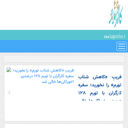
فریبِ «کاهش شتاب
تورم» را نخورید؛ سفره
کارگران با تورم ۱۲۸
درصدی خوراکی‌ها خالی
شد!