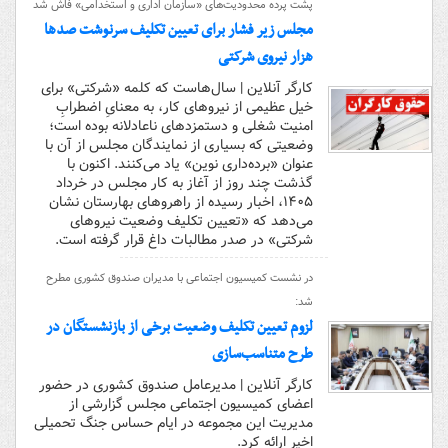
پشت پرده محدودیت‌های «سازمان اداری و استخدامی» فاش شد
مجلس زیر فشار برای تعیین تکلیف سرنوشت صدها
هزار نیروی شرکتی
کارگر آنلاین | سال‌هاست که کلمه «شرکتی» برای
خیل عظیمی از نیروهای کار، به معنایِ اضطرابِ
امنیت شغلی و دستمزدهای ناعادلانه بوده است؛
وضعیتی که بسیاری از نمایندگان مجلس از آن با
عنوان «برده‌داری نوین» یاد می‌کنند. اکنون با
گذشت چند روز از آغاز به کار مجلس در خرداد
۱۴۰۵، اخبار رسیده از راهروهای بهارستان نشان
می‌دهد که «تعیین تکلیف وضعیت نیروهای
شرکتی» در صدر مطالبات داغ قرار گرفته است.
در نشست کمیسیون اجتماعی با مدیران صندوق کشوری مطرح
شد:
لزوم تعیین تکلیف وضعیت برخی از بازنشستگان در
طرح متناسب‌سازی
کارگر آنلاین | مدیرعامل صندوق کشوری در حضور
اعضای کمیسیون اجتماعی مجلس گزارشی از
مدیریت این مجموعه در ایام حساس جنگ تحمیلی
اخیر ارائه کرد.