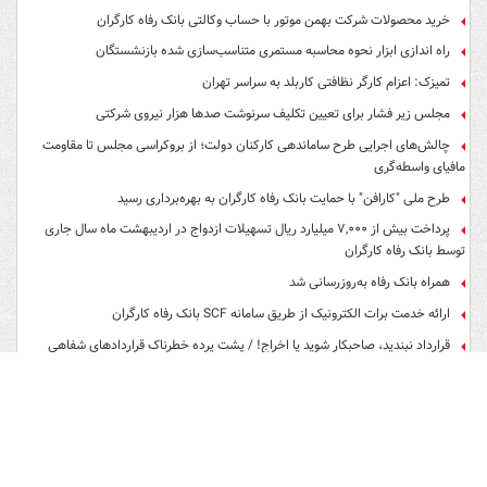
خرید محصولات شرکت بهمن موتور با حساب وکالتی بانک رفاه کارگران
راه اندازی ابزار نحوه محاسبه مستمری متناسب‌سازی شده بازنشستگان
تمیزک: اعزام کارگر نظافتی کاربلد به سراسر تهران
مجلس زیر فشار برای تعیین تکلیف سرنوشت صدها هزار نیروی شرکتی
چالش‌های اجرایی طرح ساماندهی کارکنان دولت؛ از بروکراسی مجلس تا مقاومت
مافیای واسطه‌گری
طرح ملی "کارافن" با حمایت بانک رفاه کارگران به بهره‌برداری رسید
پرداخت بیش از ۷,۰۰۰ میلیارد ریال تسهیلات ازدواج در اردیبهشت ماه سال جاری
توسط بانک رفاه کارگران
همراه بانک رفاه به‌روزرسانی شد
ارائه خدمت برات الکترونیک از طریق سامانه SCF بانک رفاه کارگران
قرارداد نبندید، صاحبکار شوید یا اخراج! / پشت پرده خطرناک قراردادهای شفاهی
که از آن بی‌خبرید
پشت‌پرده لایحه جنجالی اصلاح نظام تامین اجتماعی چیست؟
زیرساخت‌های تأمین مالی غیرتسهیلاتی در بانک رفاه کارگران به‌طور کامل فراهم
شده است