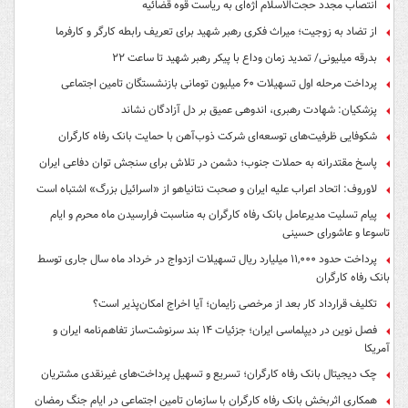
انتصاب مجدد حجت‌الاسلام اژه‌ای به ریاست قوه‌ قضائیه
از تضاد به زوجیت؛ میراث فکری رهبر شهید برای تعریف رابطه کارگر و کارفرما
بدرقه میلیونی/ تمدید زمان وداع با پیکر رهبر شهید تا ساعت ۲۲
پرداخت مرحله اول تسهیلات ۶۰ میلیون تومانی بازنشستگان تامین اجتماعی
پزشکیان: شهادت رهبری، اندوهی عمیق بر دل آزادگان نشاند
شکوفایی ظرفیت‌های توسعه‌ای شرکت ذوب‌آهن با حمایت‌ بانک رفاه کارگران
پاسخ مقتدرانه به حملات جنوب؛ دشمن در تلاش برای سنجش توان دفاعی ایران
لاوروف: اتحاد اعراب علیه ایران و صحبت نتانیاهو از «اسرائیل بزرگ» اشتباه است
پیام تسلیت مدیرعامل بانک رفاه کارگران به مناسبت فرارسیدن ماه محرم و ایام
تاسوعا و عاشورای حسینی
پرداخت حدود ۱۱,۰۰۰ میلیارد ریال تسهیلات ازدواج در خرداد ماه سال جاری توسط
بانک رفاه کارگران
تکلیف قرارداد کار بعد از مرخصی زایمان؛ آیا اخراج امکان‌پذیر است؟
فصل نوین در دیپلماسی ایران؛ جزئیات ۱۴ بند سرنوشت‌ساز تفاهم‌نامه ایران و
آمریکا
چک دیجیتال بانک رفاه کارگران؛ تسریع و تسهیل پرداخت‌های غیرنقدی مشتریان
همکاری اثربخش بانک رفاه کارگران با سازمان تامین اجتماعی در ایام جنگ رمضان