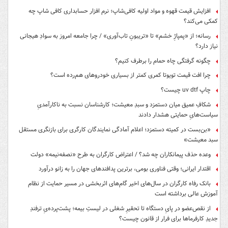
افزایش قیمت قهوه و مواد اولیه کافی‌شاپ؛ نرم افزار حسابداری کافی شاپ چه
کمکی می‌کند؟
رسانه؛ از «پمپاژِ خشم» تا «تریبونِ تاب‌آوری» / چرا جامعه امروز به سوادِ هیجانی
نیاز دارد؟
چگونه گرفتگی چاه حمام را برطرف کنیم؟
چرا افت قیمت تویوتا کمری کمتر از بسیاری خودروهای هم‌رده است؟
چاپ uv dtf چیست؟
شکافِ عمیق میان دستمزد و سبدِ معیشت؛ کارشناسان نسبت به ناکارآمدیِ
سیاست‌هایِ حمایتی هشدار دادند
«بن‌بست در کمیته دستمزد؛ اعلام آمادگی نمایندگان کارگری برای بازنگری مستقل
سبد معیشت»
وعده حذف پیمانکاران چه شد؟ / اعتراض کارگران به طرح «نصفه‌نیمه» دولت
اقتدار ایرانی؛ وقتی فناوری بومی، برترین پدافندهای جهان را به زانو درآورد
بانک رفاه کارگران در سال‌های اخیر گام‌های اثربخشی در مسیر حمایت از نظام
آموزش عالی برداشته است
از نقص‌عضو در پایِ دستگاه تا تحقیرِ شغلی در لیستِ بیمه؛ پشت‌پرده‌یِ ترفندِ
جدیدِ کارفرماها برای فرار از قانون چیست؟