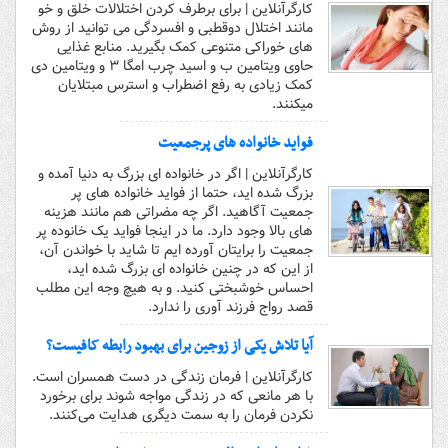
کارگرآنلاین | برای برطرف کردن اختلالات خلق و خو
مانند اختلال دوقطبی و افسردگی می توانید از روش
های خوراکی متنوعی کمک بگیرید. منابع غذایی
حاوی ویتامین ب و اسید چرب امگا ۳ و ویتامین دی
کمک زیادی به رفع اضطراب و استرس مبتلایان
میکنند.
فواید خانواده های پرجمعیت
کارگرآنلاین | اگر در خانواده ای بزرگ به دنیا آمده‌ و
بزرگ شده اید، حتما از فواید خانواده های پر
جمعیت آگاهید. اگر چه مضراتی هم مانند هزینه
های بالا وجود دارد. ما در اینجا فواید یک خانوده پر
جمعیت را برایتان آورده ایم تا شاید با خواندن آن،
از این که در چنین خانواده ای بزرگ شده اید،
احساس خوشبختی کنید. و به هیچ وجه این مطلب
قصد رواج فرزند آوری را ندارد.
آیا تلاش یکی از زوجین برای بهبود رابطه کافیست؟
کارگرآنلاین | فرمان زندگی در دست همسران است.
با هر مانعی که در زندگی مواجه شوند برای برخورد
نکردن فرمان را به سمت دیگری هدایت می‌کنند.