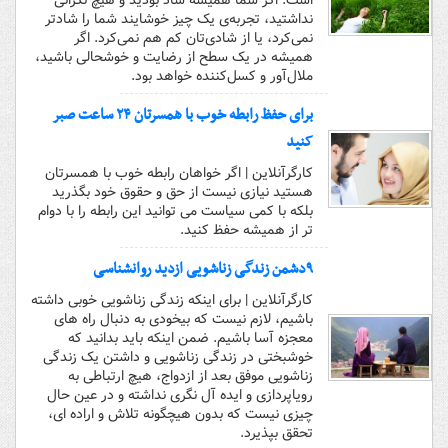
است. اگر شما همیشه شاد بودید و هیچ نگرانی
نداشتید، تجربه‌ی یک چیز خوشایند شما را شادتر
نمی‌کرد، یا از شادی‌تان کم هم نمی‌کرد. اگر
همیشه در یک سطح از رضایت و خوشحالی باشید،
ملال‌آور و کسل‌کننده خواهد بود.
برای حفظ رابطه خوب با همسرتان ۲۴ ساعت صبر
کنید
کارگرآنلاین | اگر خواهان رابطه خوب با همسرتان
هستید نیازی نیست از حق و حقوق خود بگذرید
بلکه با کمی سیاست می توانید این رابطه را با دوام
تر از همیشه حفظ کنید.
۹دشمن زندگی زناشویی ازدید روانشناسی
کارگرآنلاین | برای اینکه زندگی زناشویی خوبی داشته
باشیم، لازم نیست که بیخودی به دنبال راه های
معجزه آسا باشیم. ضمن اینکه باید بدانید که
خوشبختی در زندگی زناشویی و داشتن یک زندگی
زناشویی موفق بعد از ازدواج، هیچ ارتباطی به
رویاپردازی و ایده آل نگری نداشته و در عین حال
چیزی نیست که بدون هیچگونه تلاش و اراده ای،
تحقق بپذیرد.