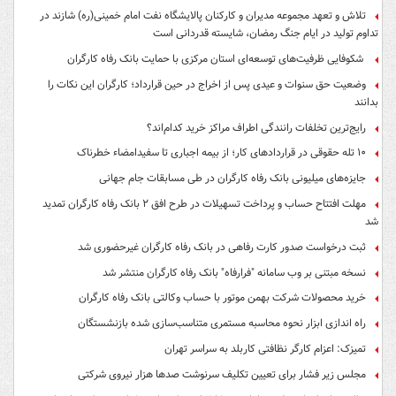
تلاش و تعهد مجموعه مدیران و کارکنان پالایشگاه نفت امام خمینی(ره) شازند در
تداوم تولید در ایام جنگ رمضان، شایسته قدردانی است
شکوفایی ظرفیت‌های توسعه‌ای استان مرکزی با حمایت بانک رفاه کارگران
وضعیت حق سنوات و عیدی پس از اخراج در حین قرارداد؛ کارگران این نکات را
بدانند
رایج‌ترین تخلفات رانندگی اطراف مراکز خرید کدام‌اند؟
۱۰ تله حقوقی در قراردادهای کار؛ از بیمه اجباری تا سفیدامضاء خطرناک
جایزه‌های میلیونی بانک رفاه کارگران در طی مسابقات جام جهانی
مهلت افتتاح حساب و پرداخت تسهیلات در طرح افق ۲ بانک رفاه کارگران تمدید
شد
ثبت درخواست صدور کارت رفاهی در بانک رفاه کارگران غیرحضوری شد
نسخه مبتنی بر وب سامانه "فرارفاه" بانک رفاه کارگران منتشر شد
خرید محصولات شرکت بهمن موتور با حساب وکالتی بانک رفاه کارگران
راه اندازی ابزار نحوه محاسبه مستمری متناسب‌سازی شده بازنشستگان
تمیزک: اعزام کارگر نظافتی کاربلد به سراسر تهران
مجلس زیر فشار برای تعیین تکلیف سرنوشت صدها هزار نیروی شرکتی