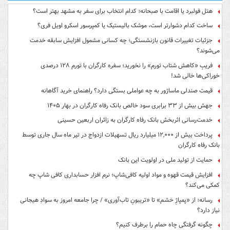
هتل فولبرد یا اقامت با صبحانه؛ کدام انتخاب برای سفر به مشهد بهتر است؟
ساخت کدام دشوارتر است، موشک بالیستیک یا کمپرسور اسکرو اویل فری؟
جزئیات تغییرات قانون بازنشستگی؛ چه کسانی مشمول افزایش سابقه خدمت
می‌شوند؟
فریبِ «کاهش شتاب تورم» را نخورید؛ سفره کارگران با تورم ۱۲۸ درصدی
خوراکی‌ها خالی شد!
قیمت صندلی ماساژور به چه عواملی بستگی دارد؟ راهنمای خرید آگاهانه
جهش بیش از ۳۳ برابری سود خالص بانک رفاه کارگران در بهار ۱۴۰۵
خدمت‌رسانی اثربخش بانک رفاه کارگران به زائران اربعین حسینی
پرداخت بیش از ۱۲,۰۰۰ میلیارد ریال تسهیلات ازدواج در تیر ماه سال جاری توسط
بانک رفاه کارگران
حمایت از تولید ملی در اولویت این بانک
افزایش قیمت قهوه و مواد اولیه کافی‌شاپ؛ نرم افزار حسابداری کافی شاپ چه
کمکی می‌کند؟
رسانه؛ از «پمپاژِ خشم» تا «تریبونِ تاب‌آوری» / چرا جامعه امروز به سوادِ هیجانی
نیاز دارد؟
چگونه گرفتگی چاه حمام را برطرف کنیم؟