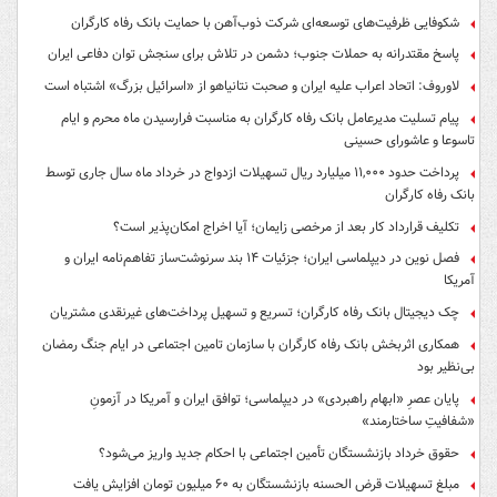
شکوفایی ظرفیت‌های توسعه‌ای شرکت ذوب‌آهن با حمایت‌ بانک رفاه کارگران
پاسخ مقتدرانه به حملات جنوب؛ دشمن در تلاش برای سنجش توان دفاعی ایران
لاوروف: اتحاد اعراب علیه ایران و صحبت نتانیاهو از «اسرائیل بزرگ» اشتباه است
پیام تسلیت مدیرعامل بانک رفاه کارگران به مناسبت فرارسیدن ماه محرم و ایام
تاسوعا و عاشورای حسینی
پرداخت حدود ۱۱,۰۰۰ میلیارد ریال تسهیلات ازدواج در خرداد ماه سال جاری توسط
بانک رفاه کارگران
تکلیف قرارداد کار بعد از مرخصی زایمان؛ آیا اخراج امکان‌پذیر است؟
فصل نوین در دیپلماسی ایران؛ جزئیات ۱۴ بند سرنوشت‌ساز تفاهم‌نامه ایران و
آمریکا
چک دیجیتال بانک رفاه کارگران؛ تسریع و تسهیل پرداخت‌های غیرنقدی مشتریان
همکاری اثربخش بانک رفاه کارگران با سازمان تامین اجتماعی در ایام جنگ رمضان
بی‌نظیر بود
پایان عصرِ «ابهام راهبردی» در دیپلماسی؛ توافق ایران و آمریکا در آزمونِ
«شفافیتِ ساختارمند»
حقوق خرداد بازنشستگان تأمین اجتماعی با احکام جدید واریز می‌شود؟
مبلغ تسهیلات قرض الحسنه بازنشستگان به ۶۰ میلیون تومان افزایش یافت