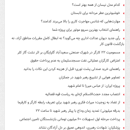
کدام مدل نیسان از همه بهتر است؟
خوشبوترین عطر مردانه برای تابستان
مهارت‌هایی که شانس مهاجرت کاری را بالا می‌برند کدامند؟
راهنمای انتخاب بهترین سروو موتور برای پروژه شما
رأی جدید دیوان عدالت اداری چه می‌گوید؟ نه ابطال کامل مقررات مناطق آزاد، نه
بازگشت قانون کار
مسمومیت ۲۲ کارگر در شهرک صنعتی سعیدآباد گلپایگان بر اثر نشت گاز کلر
اعتراض کارگران عملیاتی نفت مسجدسلیمان به عدم پرداخت حقوق
راهنمای خرید صندلی پشت توری؛ قبل از هزینه کردن این نکات را بدانید
تصاویر هوایی از تشییع رهبر شهید در جمکران
پروژه ایران: از عباس میرزا تا امام شهید
انتصاب مجدد حجت‌الاسلام اژه‌ای به ریاست قوه‌ قضائیه
از تضاد به زوجیت؛ میراث فکری رهبر شهید برای تعریف رابطه کارگر و کارفرما
بدرقه میلیونی/ تمدید زمان وداع با پیکر رهبر شهید تا ساعت ۲۲
پرداخت مرحله اول تسهیلات ۶۰ میلیون تومانی بازنشستگان تامین اجتماعی
پزشکیان: شهادت رهبری، اندوهی عمیق بر دل آزادگان نشاند