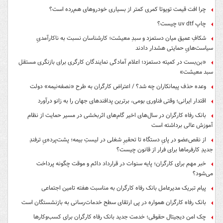
چرا افت قیمت تویوتا کمری کمتر از بسیاری خودروهای هم‌رده است؟
چاپ uv dtf چیست؟
شکافِ عمیق میان دستمزد و سبدِ معیشت؛ کارشناسان نسبت به ناکارآمدیِ
سیاست‌هایِ حمایتی هشدار دادند
«بن‌بست در کمیته دستمزد؛ اعلام آمادگی نمایندگان کارگری برای بازنگری مستقل
سبد معیشت»
وعده حذف پیمانکاران چه شد؟ / اعتراض کارگران به طرح «نصفه‌نیمه» دولت
اقتدار ایرانی؛ وقتی فناوری بومی، برترین پدافندهای جهان را به زانو درآورد
بانک رفاه کارگران در سال‌های اخیر گام‌های اثربخشی در مسیر حمایت از نظام
آموزش عالی برداشته است
از نقص‌عضو در پایِ دستگاه تا تحقیرِ شغلی در لیستِ بیمه؛ پشت‌پرده‌یِ ترفندِ
جدیدِ کارفرماها برای فرار از قانون چیست؟
خبر مهم برای کارگران؛ پایه سنوات در قرارداد دائم و موقت چگونه پرداخت
می‌شود؟
پیام تبریک مدیرعامل بانک رفاه کارگران به مناسبت هفته تامین اجتماعی
بانک رفاه کارگران همواره در پی ارتقای سطح خدمات‌رسانی به بازنشستگان است
چک امن دیجیتال حقوقی؛ خدمت جدید بانک رفاه کارگران برای کسب‌وکارها