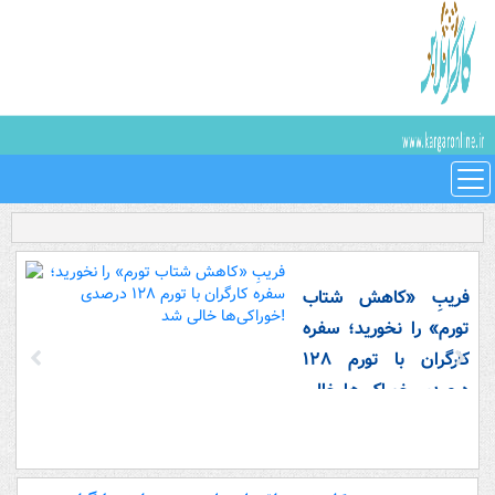
فریبِ «کاهش شتاب
تورم» را نخورید؛ سفره
کارگران با تورم ۱۲۸
درصدی خوراکی‌ها خالی
شد!