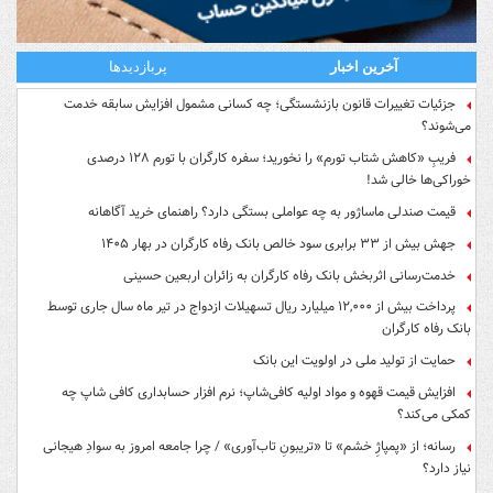
آخرین اخبار
پربازدیدها
جزئیات تغییرات قانون بازنشستگی؛ چه کسانی مشمول افزایش سابقه خدمت
می‌شوند؟
فریبِ «کاهش شتاب تورم» را نخورید؛ سفره کارگران با تورم ۱۲۸ درصدی
خوراکی‌ها خالی شد!
قیمت صندلی ماساژور به چه عواملی بستگی دارد؟ راهنمای خرید آگاهانه
جهش بیش از ۳۳ برابری سود خالص بانک رفاه کارگران در بهار ۱۴۰۵
خدمت‌رسانی اثربخش بانک رفاه کارگران به زائران اربعین حسینی
پرداخت بیش از ۱۲,۰۰۰ میلیارد ریال تسهیلات ازدواج در تیر ماه سال جاری توسط
بانک رفاه کارگران
حمایت از تولید ملی در اولویت این بانک
افزایش قیمت قهوه و مواد اولیه کافی‌شاپ؛ نرم افزار حسابداری کافی شاپ چه
کمکی می‌کند؟
رسانه؛ از «پمپاژِ خشم» تا «تریبونِ تاب‌آوری» / چرا جامعه امروز به سوادِ هیجانی
نیاز دارد؟