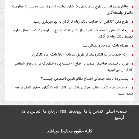
چالش‌های اجرایی طرح ساماندهی کارکنان دولت؛ از بروکراسی مجلس تا مقاومت
مافیای واسطه‌گری
طرح ملی "کارافن" با حمایت بانک رفاه کارگران به بهره‌برداری رسید
پرداخت بیش از ۷,۰۰۰ میلیارد ریال تسهیلات ازدواج در اردیبهشت ماه سال جاری
توسط بانک رفاه کارگران
همراه بانک رفاه به‌روزرسانی شد
ارائه خدمت برات الکترونیک از طریق سامانه SCF بانک رفاه کارگران
قرارداد نبندید، صاحبکار شوید یا اخراج! / پشت پرده خطرناک قراردادهای شفاهی
که از آن بی‌خبرید
پشت‌پرده لایحه جنجالی اصلاح نظام تامین اجتماعی چیست؟
زیرساخت‌های تأمین مالی غیرتسهیلاتی در بانک رفاه کارگران به‌طور کامل فراهم
شده است
صفحه اصلی
تماس با ما
پیوندها
rss
درباره ما
تماس با ما
آرشیو
کلیه حقوق محفوظ میباشد