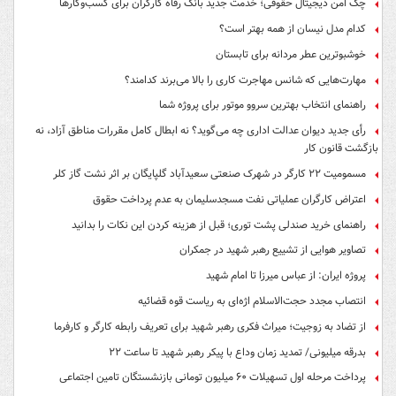
چک امن دیجیتال حقوقی؛ خدمت جدید بانک رفاه کارگران برای کسب‌وکارها
کدام مدل نیسان از همه بهتر است؟
خوشبوترین عطر مردانه برای تابستان
مهارت‌هایی که شانس مهاجرت کاری را بالا می‌برند کدامند؟
راهنمای انتخاب بهترین سروو موتور برای پروژه شما
رأی جدید دیوان عدالت اداری چه می‌گوید؟ نه ابطال کامل مقررات مناطق آزاد، نه
بازگشت قانون کار
مسمومیت ۲۲ کارگر در شهرک صنعتی سعیدآباد گلپایگان بر اثر نشت گاز کلر
اعتراض کارگران عملیاتی نفت مسجدسلیمان به عدم پرداخت حقوق
راهنمای خرید صندلی پشت توری؛ قبل از هزینه کردن این نکات را بدانید
تصاویر هوایی از تشییع رهبر شهید در جمکران
پروژه ایران: از عباس میرزا تا امام شهید
انتصاب مجدد حجت‌الاسلام اژه‌ای به ریاست قوه‌ قضائیه
از تضاد به زوجیت؛ میراث فکری رهبر شهید برای تعریف رابطه کارگر و کارفرما
بدرقه میلیونی/ تمدید زمان وداع با پیکر رهبر شهید تا ساعت ۲۲
پرداخت مرحله اول تسهیلات ۶۰ میلیون تومانی بازنشستگان تامین اجتماعی