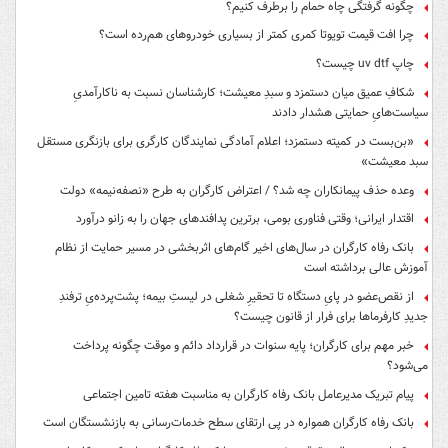
چگونه گرفتگی چاه حمام را برطرف کنیم؟
چرا افت قیمت تویوتا کمری کمتر از بسیاری خودروهای هم‌رده است؟
چاپ uv dtf چیست؟
شکافِ عمیق میان دستمزد و سبدِ معیشت؛ کارشناسان نسبت به ناکارآمدیِ
سیاست‌هایِ حمایتی هشدار دادند
«بن‌بست در کمیته دستمزد؛ اعلام آمادگی نمایندگان کارگری برای بازنگری مستقل
سبد معیشت»
وعده حذف پیمانکاران چه شد؟ / اعتراض کارگران به طرح «نصفه‌نیمه» دولت
اقتدار ایرانی؛ وقتی فناوری بومی، برترین پدافندهای جهان را به زانو درآورد
بانک رفاه کارگران در سال‌های اخیر گام‌های اثربخشی در مسیر حمایت از نظام
آموزش عالی برداشته است
از نقص‌عضو در پایِ دستگاه تا تحقیرِ شغلی در لیستِ بیمه؛ پشت‌پرده‌یِ ترفندِ
جدیدِ کارفرماها برای فرار از قانون چیست؟
خبر مهم برای کارگران؛ پایه سنوات در قرارداد دائم و موقت چگونه پرداخت
می‌شود؟
پیام تبریک مدیرعامل بانک رفاه کارگران به مناسبت هفته تامین اجتماعی
بانک رفاه کارگران همواره در پی ارتقای سطح خدمات‌رسانی به بازنشستگان است