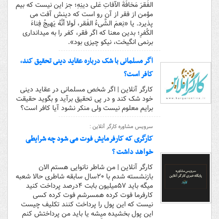
الفَقرَ مَخافَةَ الآفاتِ عَلى دینِهِ؛ جز این نیست که بیم
مؤمن از فقر از آن رو است که دینش آفت مى
پذیرد. یا «نِعمَ الشَّیءُ الفَقر، لَولا أنَّهُ یَهیجُ فِناءَ
الکُفرِ؛ بدین معنا که اگر فقر، کفر را به میداندارى
برنمى انگیخت، نیکو چیزى بود».
اگر مسلمانى با شک درباره عقاید دینى تحقیق کند،
کافر است؟
کارگر آنلاین | اگر شخص مسلمانى در عقاید دینى
خود شک کند و در پى تحقیق برآید و بگوید حقیقت
برایم معلوم نیست ولى منکر نشود آیا کافر است؟
سرویس مشاوره کارگر آنلاین :
کارگری که کارفرمایش فوت می شود چه شرایطی
خواهد داشت ؟
کارگر آنلاین | من شاطر نانوایی هستم الان
بازنشسته شدم با ۲۰سال سابقه شاطری حالا شعبه
میگه باید ۵۷میلیون بابت ۴درصد پرداخت کنید
کارفرما فوت کرده همسرشم فوت کرده کسی
نیست که این پول را پرداخت کنند تکلیف چیست
این پول بخشیده میشه یا باید من پرداختش کنم