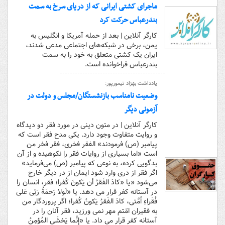
ماجرای کشتی ایرانی که از دریای سرخ به سمت
بندرعباس حرکت کرد
کارگر آنلاین | بعد از حمله آمریکا و انگلیس به
یمن، برخی در شبکه‌های اجتماعی مدعی شدند،
ایران یک کشتی متعلق به خود را به سمت
بندرعباس فراخوانده است.
یادداشت بهزاد تیمورپور:
وضعیت نامناسب بازنشستگان/مجلس و دولت در
آزمونی دیگر
کارگر آنلاین | در متون دینی در مورد فقر دو دیدگاه
و روایت متفاوت وجود دارد. یکی مدح فقر است که
پیامبر (ص) فرمودند» الفقر فخری، فقر فخر من
است «اما بسیاری از روایات فقر را نکوهیده و از آن
بدگویی کرده، به نوعی که پیامبر (ص) می‌فرماید»
اگر فقر از دری وارد شود ایمان از در دیگر خارج
می‌شود «یا «کادَ الفَقرُ أن یَکونَ کُفرا؛ فقر، انسان را
در آستانه کفر قرار مى دهد. یا «لَولا رَحمَةُ رَبّی عَلى
فُقَراءِ اُمَّتی، کادَ الفَقرُ یَکونُ کُفرا؛ اگر پروردگار من
به فقیران امّتم مهر نمى ورزید، فقر آنان را در
آستانه کفر قرار مى داد. یا «إنَّما یَخشَى المُؤمِنُ