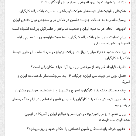
پزشکیان: شهادت رهبری، اندوهی عمیق بر دل آزادگان نشاند
شکوفایی ظرفیت‌های توسعه‌ای شرکت ذوب‌آهن با حمایت‌ بانک رفاه کارگران
پاسخ مقتدرانه به حملات جنوب؛ دشمن در تلاش برای سنجش توان دفاعی ایران
لاوروف: اتحاد اعراب علیه ایران و صحبت نتانیاهو از «اسرائیل بزرگ» اشتباه است
پیام تسلیت مدیرعامل بانک رفاه کارگران به مناسبت فرارسیدن ماه محرم و ایام
تاسوعا و عاشورای حسینی
پرداخت حدود ۱۱,۰۰۰ میلیارد ریال تسهیلات ازدواج در خرداد ماه سال جاری توسط
بانک رفاه کارگران
تکلیف قرارداد کار بعد از مرخصی زایمان؛ آیا اخراج امکان‌پذیر است؟
فصل نوین در دیپلماسی ایران؛ جزئیات ۱۴ بند سرنوشت‌ساز تفاهم‌نامه ایران و
آمریکا
چک دیجیتال بانک رفاه کارگران؛ تسریع و تسهیل پرداخت‌های غیرنقدی مشتریان
همکاری اثربخش بانک رفاه کارگران با سازمان تامین اجتماعی در ایام جنگ رمضان
بی‌نظیر بود
پایان عصرِ «ابهام راهبردی» در دیپلماسی؛ توافق ایران و آمریکا در آزمونِ
«شفافیتِ ساختارمند»
حقوق خرداد بازنشستگان تأمین اجتماعی با احکام جدید واریز می‌شود؟