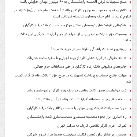
مبلغ تسهیلات قرض الحسنه بازنشستگان به ۶۰ میلیون تومان افزایش یافت
تلاش و تعهد مجموعه مدیران و کارکنان پالایشگاه نفت امام خمینی(ره) شازند در
تداوم تولید در ایام جنگ رمضان، شایسته قدردانی است
شکوفایی ظرفیت‌های توسعه‌ای استان مرکزی با حمایت بانک رفاه کارگران
وضعیت حق سنوات و عیدی پس از اخراج در حین قرارداد؛ کارگران این نکات را
بدانند
رایج‌ترین تخلفات رانندگی اطراف مراکز خرید کدام‌اند؟
۱۰ تله حقوقی در قراردادهای کار؛ از بیمه اجباری تا سفیدامضاء خطرناک
جایزه‌های میلیونی بانک رفاه کارگران در طی مسابقات جام جهانی
مهلت افتتاح حساب و پرداخت تسهیلات در طرح افق ۲ بانک رفاه کارگران تمدید
شد
ثبت درخواست صدور کارت رفاهی در بانک رفاه کارگران غیرحضوری شد
نسخه مبتنی بر وب سامانه "فرارفاه" بانک رفاه کارگران منتشر شد
خرید محصولات شرکت بهمن موتور با حساب وکالتی بانک رفاه کارگران
راه اندازی ابزار نحوه محاسبه مستمری متناسب‌سازی شده بازنشستگان
تمیزک: اعزام کارگر نظافتی کاربلد به سراسر تهران
مجلس زیر فشار برای تعیین تکلیف سرنوشت صدها هزار نیروی شرکتی