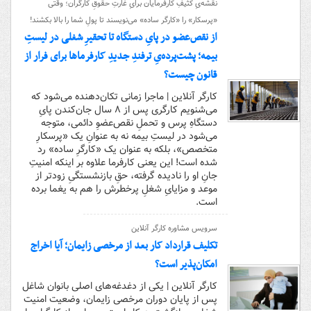
نقشه‌یِ کثیفِ کارفرمایان برایِ غارتِ حقوقِ کارگران؛ وقتی
«پرسکار» را «کارگر ساده» می‌نویسند تا پولِ شما را بالا بکشند!
از نقص‌عضو در پایِ دستگاه تا تحقیرِ شغلی در لیستِ
بیمه؛ پشت‌پرده‌یِ ترفندِ جدیدِ کارفرماها برای فرار از
قانون چیست؟
کارگر آنلاین | ماجرا زمانی تکان‌دهنده می‌شود که
می‌شنویم کارگری پس از ۸ سال جان‌کندن پایِ
دستگاهِ پرس و تحملِ نقص‌عضوِ دائمی، متوجه
می‌شود در لیستِ بیمه نه به عنوانِ یک «پرسکارِ
متخصص»، بلکه به عنوان یک «کارگرِ ساده» رد
شده است! این یعنی کارفرما علاوه بر اینکه امنیتِ
جانِ او را نادیده گرفته، حقِ بازنشستگیِ زودتر از
موعد و مزایایِ شغلِ پرخطرش را هم به یغما برده
است.
سرویس مشاوره کارگر آنلاین
تکلیف قرارداد کار بعد از مرخصی زایمان؛ آیا اخراج
امکان‌پذیر است؟
کارگر آنلاین | یکی از دغدغه‌های اصلی بانوان شاغل
پس از پایان دوران مرخصی زایمان، وضعیت امنیت