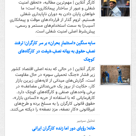
کارگر آنلاین | مهم‌ترین مطالبه، «تحقق امنیت
شغلی و عبور از ساختار پیمانکاری» است؛ ما
خواهان پایان دادن به دوران ناپایداری شغلی
هستیم. لزوم گذار از قراردادهای موقت و پیمانکاریِ
آسیب‌زا به سمت استخدام‌های مستمر و رسمی،
پیش‌شرط اصلی امنیت شغلی است.
سایه سنگین «استثمارِ بحران» بر سر کارگران؛ ترفند
نصفِ حقوق به بهانه نصفِ شیفت در کارگاه‌های
کوچک
کارگر آنلاین | در حالی که بدنه اصلی اقتصاد کشور
زیر فشار «جنگ تحمیلی سوم» در حال مقاومت
است، گزارش‌های میدانی از لایه‌های زیرین بازار
کار، حکایت از بروز یک «بی‌عدالتی مضاعف» در
برخی واحدهای صنفی و کارگاه‌های کوچک دارد.
کارفرمایانی که با استفاده از حربه «کسادی بازار»،
حقوق قانونی کارگران را به مسلخ برده و طرح‌های
غیرقانونی «کارِ نصفه، مزدِ نصفه» را دیکته می‌کنند.
تحلیل سردبیر
خانه؛ رؤیای دور اما زنده کارگران ایرانی