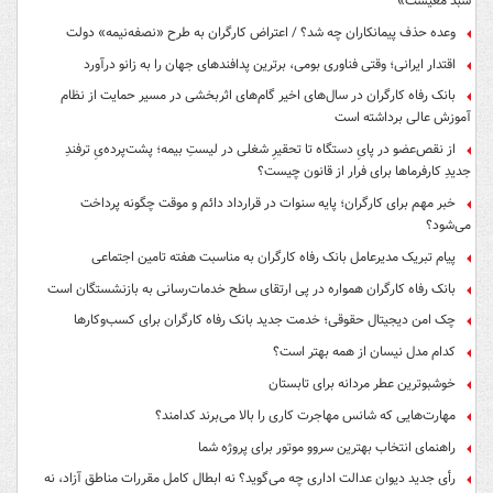
سبد معیشت»
وعده حذف پیمانکاران چه شد؟ / اعتراض کارگران به طرح «نصفه‌نیمه» دولت
اقتدار ایرانی؛ وقتی فناوری بومی، برترین پدافندهای جهان را به زانو درآورد
بانک رفاه کارگران در سال‌های اخیر گام‌های اثربخشی در مسیر حمایت از نظام
آموزش عالی برداشته است
از نقص‌عضو در پایِ دستگاه تا تحقیرِ شغلی در لیستِ بیمه؛ پشت‌پرده‌یِ ترفندِ
جدیدِ کارفرماها برای فرار از قانون چیست؟
خبر مهم برای کارگران؛ پایه سنوات در قرارداد دائم و موقت چگونه پرداخت
می‌شود؟
پیام تبریک مدیرعامل بانک رفاه کارگران به مناسبت هفته تامین اجتماعی
بانک رفاه کارگران همواره در پی ارتقای سطح خدمات‌رسانی به بازنشستگان است
چک امن دیجیتال حقوقی؛ خدمت جدید بانک رفاه کارگران برای کسب‌وکارها
کدام مدل نیسان از همه بهتر است؟
خوشبوترین عطر مردانه برای تابستان
مهارت‌هایی که شانس مهاجرت کاری را بالا می‌برند کدامند؟
راهنمای انتخاب بهترین سروو موتور برای پروژه شما
رأی جدید دیوان عدالت اداری چه می‌گوید؟ نه ابطال کامل مقررات مناطق آزاد، نه