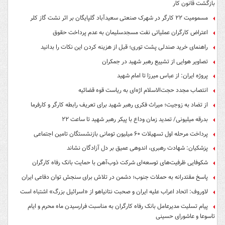
بازگشت قانون کار
مسمومیت ۲۲ کارگر در شهرک صنعتی سعیدآباد گلپایگان بر اثر نشت گاز کلر
اعتراض کارگران عملیاتی نفت مسجدسلیمان به عدم پرداخت حقوق
راهنمای خرید صندلی پشت توری؛ قبل از هزینه کردن این نکات را بدانید
تصاویر هوایی از تشییع رهبر شهید در جمکران
پروژه ایران: از عباس میرزا تا امام شهید
انتصاب مجدد حجت‌الاسلام اژه‌ای به ریاست قوه‌ قضائیه
از تضاد به زوجیت؛ میراث فکری رهبر شهید برای تعریف رابطه کارگر و کارفرما
بدرقه میلیونی/ تمدید زمان وداع با پیکر رهبر شهید تا ساعت ۲۲
پرداخت مرحله اول تسهیلات ۶۰ میلیون تومانی بازنشستگان تامین اجتماعی
پزشکیان: شهادت رهبری، اندوهی عمیق بر دل آزادگان نشاند
شکوفایی ظرفیت‌های توسعه‌ای شرکت ذوب‌آهن با حمایت‌ بانک رفاه کارگران
پاسخ مقتدرانه به حملات جنوب؛ دشمن در تلاش برای سنجش توان دفاعی ایران
لاوروف: اتحاد اعراب علیه ایران و صحبت نتانیاهو از «اسرائیل بزرگ» اشتباه است
پیام تسلیت مدیرعامل بانک رفاه کارگران به مناسبت فرارسیدن ماه محرم و ایام
تاسوعا و عاشورای حسینی