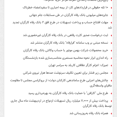
۱۰ تله حقوقی در قراردادهای کار؛ از بیمه اجباری تا سفیدامضاء خطرناک
جایزه‌های میلیونی بانک رفاه کارگران در طی مسابقات جام جهانی
مهلت افتتاح حساب و پرداخت تسهیلات در طرح افق ۲ بانک رفاه کارگران تمدید
شد
ثبت درخواست صدور کارت رفاهی در بانک رفاه کارگران غیرحضوری شد
نسخه مبتنی بر وب سامانه "فرارفاه" بانک رفاه کارگران منتشر شد
خرید محصولات شرکت بهمن موتور با حساب وکالتی بانک رفاه کارگران
راه اندازی ابزار نحوه محاسبه مستمری متناسب‌سازی شده بازنشستگان
تمیزک: اعزام کارگر نظافتی کاربلد به سراسر تهران
مجلس زیر فشار برای تعیین تکلیف سرنوشت صدها هزار نیروی شرکتی
چالش‌های اجرایی طرح ساماندهی کارکنان دولت؛ از بروکراسی مجلس تا مقاومت
مافیای واسطه‌گری
طرح ملی "کارافن" با حمایت بانک رفاه کارگران به بهره‌برداری رسید
پرداخت بیش از ۷,۰۰۰ میلیارد ریال تسهیلات ازدواج در اردیبهشت ماه سال جاری
توسط بانک رفاه کارگران
همراه بانک رفاه به‌روزرسانی شد