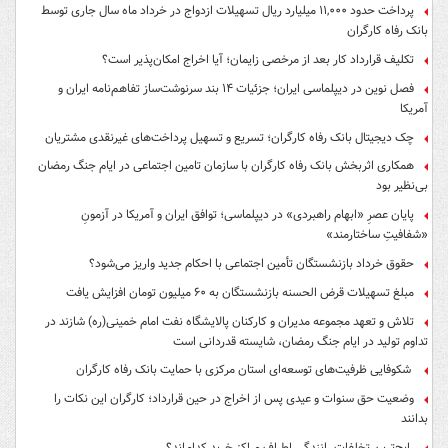
پرداخت حدود ۱۱,۰۰۰ میلیارد ریال تسهیلات ازدواج در خرداد ماه سال جاری توسط
بانک رفاه کارگران
تکلیف قرارداد کار بعد از مرخصی زایمان؛ آیا اخراج امکان‌پذیر است؟
فصل نوین در دیپلماسی ایران؛ جزئیات ۱۴ بند سرنوشت‌ساز تفاهم‌نامه ایران و
آمریکا
چک دیجیتال بانک رفاه کارگران؛ تسریع و تسهیل پرداخت‌های غیرنقدی مشتریان
همکاری اثربخش بانک رفاه کارگران با سازمان تامین اجتماعی در ایام جنگ رمضان
بی‌نظیر بود
پایان عصرِ «ابهام راهبردی» در دیپلماسی؛ توافق ایران و آمریکا در آزمونِ
«شفافیتِ ساختارمند»
حقوق خرداد بازنشستگان تأمین اجتماعی با احکام جدید واریز می‌شود؟
مبلغ تسهیلات قرض الحسنه بازنشستگان به ۶۰ میلیون تومان افزایش یافت
تلاش و تعهد مجموعه مدیران و کارکنان پالایشگاه نفت امام خمینی(ره) شازند در
تداوم تولید در ایام جنگ رمضان، شایسته قدردانی است
شکوفایی ظرفیت‌های توسعه‌ای استان مرکزی با حمایت بانک رفاه کارگران
وضعیت حق سنوات و عیدی پس از اخراج در حین قرارداد؛ کارگران این نکات را
بدانند
رایج‌ترین تخلفات رانندگی اطراف مراکز خرید کدام‌اند؟