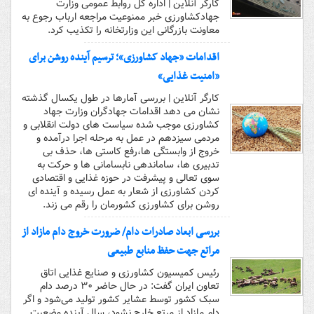
کارگر آنلاین | اداره کل روابط عمومی وزارت
جهادکشاورزی خبر ممنوعیت مراجعه ارباب رجوع به
معاونت بازرگانی این وزارتخانه را تکذیب کرد.
اقدامات «جهاد کشاورزی»؛ ترسیم آینده روشن برای
«امنیت غذایی»
کارگر آنلاین | بررسی آمارها در طول یکسال گذشته
نشان می دهد اقدامات جهادگران وزارت جهاد
کشاورزی موجب شده سیاست های دولت انقلابی و
مردمی سیزدهم در عمل به مرحله اجرا درآمده و
خروج از وابستگی ها،رفع کاستی ها، حذف بی
تدبیری ها، ساماندهی نابسامانی ها و حرکت به
سوی تعالی و پیشرفت در حوزه غذایی و اقتصادی
کردن کشاورزی از شعار به عمل رسیده و آینده ای
روشن برای کشاورزی کشورمان را رقم می زند.
بررسی ابعاد صادرات دام/ ضرورت خروج دام مازاد از
مراتع جهت حفظ منابع طبیعی‌
رئیس کمیسیون کشاورزی و صنایع غذایی اتاق
تعاون ایران گفت: در حال حاضر ۳۰ درصد دام
سبک کشور توسط عشایر کشور تولید می‌شود و اگر
دام مازاد از مرتع خارج نشود، سال آینده وضعیت