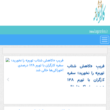
فریبِ «کاهش شتاب
تورم» را نخورید؛ سفره
کارگران با تورم ۱۲۸
درصدی خوراکی‌ها خالی
شد!