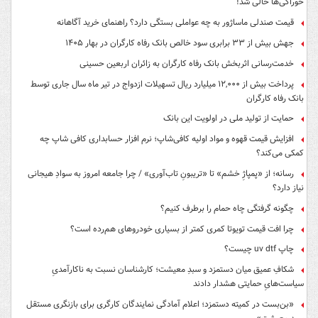
خوراکی‌ها خالی شد!
قیمت صندلی ماساژور به چه عواملی بستگی دارد؟ راهنمای خرید آگاهانه
جهش بیش از ۳۳ برابری سود خالص بانک رفاه کارگران در بهار ۱۴۰۵
خدمت‌رسانی اثربخش بانک رفاه کارگران به زائران اربعین حسینی
پرداخت بیش از ۱۲,۰۰۰ میلیارد ریال تسهیلات ازدواج در تیر ماه سال جاری توسط
بانک رفاه کارگران
حمایت از تولید ملی در اولویت این بانک
افزایش قیمت قهوه و مواد اولیه کافی‌شاپ؛ نرم افزار حسابداری کافی شاپ چه
کمکی می‌کند؟
رسانه؛ از «پمپاژِ خشم» تا «تریبونِ تاب‌آوری» / چرا جامعه امروز به سوادِ هیجانی
نیاز دارد؟
چگونه گرفتگی چاه حمام را برطرف کنیم؟
چرا افت قیمت تویوتا کمری کمتر از بسیاری خودروهای هم‌رده است؟
چاپ uv dtf چیست؟
شکافِ عمیق میان دستمزد و سبدِ معیشت؛ کارشناسان نسبت به ناکارآمدیِ
سیاست‌هایِ حمایتی هشدار دادند
«بن‌بست در کمیته دستمزد؛ اعلام آمادگی نمایندگان کارگری برای بازنگری مستقل