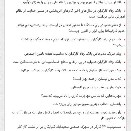
اقتدار ایرانی؛ وقتی فناوری بومی، برترین پدافندهای جهان را به زانو درآورد
بانک رفاه کارگران در سال‌های اخیر گام‌های اثربخشی در مسیر حمایت از نظام
آموزش عالی برداشته است
از نقص‌عضو در پایِ دستگاه تا تحقیرِ شغلی در لیستِ بیمه؛ پشت‌پرده‌یِ ترفندِ
جدیدِ کارفرماها برای فرار از قانون چیست؟
خبر مهم برای کارگران؛ پایه سنوات در قرارداد دائم و موقت چگونه پرداخت
می‌شود؟
پیام تبریک مدیرعامل بانک رفاه کارگران به مناسبت هفته تامین اجتماعی
بانک رفاه کارگران همواره در پی ارتقای سطح خدمات‌رسانی به بازنشستگان است
چک امن دیجیتال حقوقی؛ خدمت جدید بانک رفاه کارگران برای کسب‌وکارها
کدام مدل نیسان از همه بهتر است؟
خوشبوترین عطر مردانه برای تابستان
مهارت‌هایی که شانس مهاجرت کاری را بالا می‌برند کدامند؟
راهنمای انتخاب بهترین سروو موتور برای پروژه شما
رأی جدید دیوان عدالت اداری چه می‌گوید؟ نه ابطال کامل مقررات مناطق آزاد، نه
بازگشت قانون کار
مسمومیت ۲۲ کارگر در شهرک صنعتی سعیدآباد گلپایگان بر اثر نشت گاز کلر