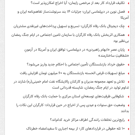
تکلیف قرارداد کار بعد از مرخصی زایمان؛ آیا اخراج امکان‌پذیر است؟
فصل نوین در دیپلماسی ایران؛ جزئیات ۱۴ بند سرنوشت‌ساز تفاهم‌نامه ایران و
آمریکا
چک دیجیتال بانک رفاه کارگران؛ تسریع و تسهیل پرداخت‌های غیرنقدی مشتریان
همکاری اثربخش بانک رفاه کارگران با سازمان تامین اجتماعی در ایام جنگ رمضان
بی‌نظیر بود
پایان عصرِ «ابهام راهبردی» در دیپلماسی؛ توافق ایران و آمریکا در آزمونِ
«شفافیتِ ساختارمند»
حقوق خرداد بازنشستگان تأمین اجتماعی با احکام جدید واریز می‌شود؟
مبلغ تسهیلات قرض الحسنه بازنشستگان به ۶۰ میلیون تومان افزایش یافت
تلاش و تعهد مجموعه مدیران و کارکنان پالایشگاه نفت امام خمینی(ره) شازند در
تداوم تولید در ایام جنگ رمضان، شایسته قدردانی است
شکوفایی ظرفیت‌های توسعه‌ای استان مرکزی با حمایت بانک رفاه کارگران
وضعیت حق سنوات و عیدی پس از اخراج در حین قرارداد؛ کارگران این نکات را
بدانند
رایج‌ترین تخلفات رانندگی اطراف مراکز خرید کدام‌اند؟
۱۰ تله حقوقی در قراردادهای کار؛ از بیمه اجباری تا سفیدامضاء خطرناک