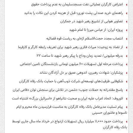
اعتراض کارگران عملیاتی نفت مسجدسلیمان به عدم پرداخت حقوق
راهنمای خرید صندلی پشت توری؛ قبل از هزینه کردن این نکات را بدانید
تصاویر هوایی از تشییع رهبر شهید در جمکران
پروژه ایران: از عباس میرزا تا امام شهید
انتصاب مجدد حجت‌الاسلام اژه‌ای به ریاست قوه‌ قضائیه
از تضاد به زوجیت؛ میراث فکری رهبر شهید برای تعریف رابطه کارگر و کارفرما
بدرقه میلیونی/ تمدید زمان وداع با پیکر رهبر شهید تا ساعت ۲۲
پرداخت مرحله اول تسهیلات ۶۰ میلیون تومانی بازنشستگان تامین اجتماعی
پزشکیان: شهادت رهبری، اندوهی عمیق بر دل آزادگان نشاند
شکوفایی ظرفیت‌های توسعه‌ای شرکت ذوب‌آهن با حمایت‌ بانک رفاه کارگران
پاسخ مقتدرانه به حملات جنوب؛ دشمن در تلاش برای سنجش توان دفاعی ایران
لاوروف: اتحاد اعراب علیه ایران و صحبت نتانیاهو از «اسرائیل بزرگ» اشتباه است
پیام تسلیت مدیرعامل بانک رفاه کارگران به مناسبت فرارسیدن ماه محرم و ایام
تاسوعا و عاشورای حسینی
پرداخت حدود ۱۱,۰۰۰ میلیارد ریال تسهیلات ازدواج در خرداد ماه سال جاری توسط
بانک رفاه کارگران