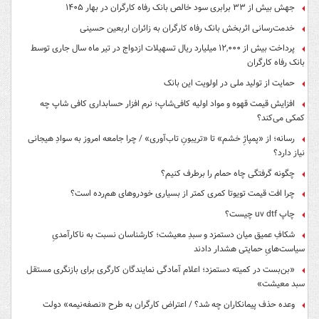
جهش بیش از ۳۳ برابری سود خالص بانک رفاه کارگران در بهار ۱۴۰۵
خدمت‌رسانی اثربخش بانک رفاه کارگران به زائران اربعین حسینی
پرداخت بیش از ۱۲,۰۰۰ میلیارد ریال تسهیلات ازدواج در تیر ماه سال جاری توسط
بانک رفاه کارگران
حمایت از تولید ملی در اولویت این بانک
افزایش قیمت قهوه و مواد اولیه کافی‌شاپ؛ نرم افزار حسابداری کافی شاپ چه
کمکی می‌کند؟
رسانه؛ از «پمپاژِ خشم» تا «تریبونِ تاب‌آوری» / چرا جامعه امروز به سوادِ هیجانی
نیاز دارد؟
چگونه گرفتگی چاه حمام را برطرف کنیم؟
چرا افت قیمت تویوتا کمری کمتر از بسیاری خودروهای هم‌رده است؟
چاپ uv dtf چیست؟
شکافِ عمیق میان دستمزد و سبدِ معیشت؛ کارشناسان نسبت به ناکارآمدیِ
سیاست‌هایِ حمایتی هشدار دادند
«بن‌بست در کمیته دستمزد؛ اعلام آمادگی نمایندگان کارگری برای بازنگری مستقل
سبد معیشت»
وعده حذف پیمانکاران چه شد؟ / اعتراض کارگران به طرح «نصفه‌نیمه» دولت