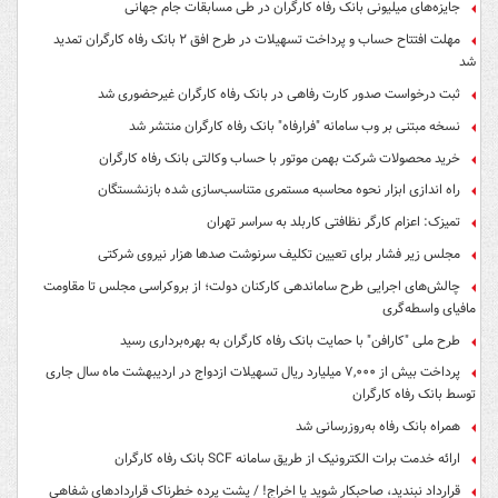
جایزه‌های میلیونی بانک رفاه کارگران در طی مسابقات جام جهانی
مهلت افتتاح حساب و پرداخت تسهیلات در طرح افق ۲ بانک رفاه کارگران تمدید
شد
ثبت درخواست صدور کارت رفاهی در بانک رفاه کارگران غیرحضوری شد
نسخه مبتنی بر وب سامانه "فرارفاه" بانک رفاه کارگران منتشر شد
خرید محصولات شرکت بهمن موتور با حساب وکالتی بانک رفاه کارگران
راه اندازی ابزار نحوه محاسبه مستمری متناسب‌سازی شده بازنشستگان
تمیزک: اعزام کارگر نظافتی کاربلد به سراسر تهران
مجلس زیر فشار برای تعیین تکلیف سرنوشت صدها هزار نیروی شرکتی
چالش‌های اجرایی طرح ساماندهی کارکنان دولت؛ از بروکراسی مجلس تا مقاومت
مافیای واسطه‌گری
طرح ملی "کارافن" با حمایت بانک رفاه کارگران به بهره‌برداری رسید
پرداخت بیش از ۷,۰۰۰ میلیارد ریال تسهیلات ازدواج در اردیبهشت ماه سال جاری
توسط بانک رفاه کارگران
همراه بانک رفاه به‌روزرسانی شد
ارائه خدمت برات الکترونیک از طریق سامانه SCF بانک رفاه کارگران
قرارداد نبندید، صاحبکار شوید یا اخراج! / پشت پرده خطرناک قراردادهای شفاهی