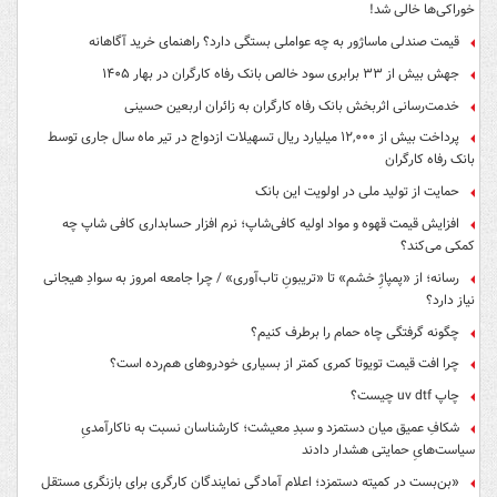
خوراکی‌ها خالی شد!
قیمت صندلی ماساژور به چه عواملی بستگی دارد؟ راهنمای خرید آگاهانه
جهش بیش از ۳۳ برابری سود خالص بانک رفاه کارگران در بهار ۱۴۰۵
خدمت‌رسانی اثربخش بانک رفاه کارگران به زائران اربعین حسینی
پرداخت بیش از ۱۲,۰۰۰ میلیارد ریال تسهیلات ازدواج در تیر ماه سال جاری توسط
بانک رفاه کارگران
حمایت از تولید ملی در اولویت این بانک
افزایش قیمت قهوه و مواد اولیه کافی‌شاپ؛ نرم افزار حسابداری کافی شاپ چه
کمکی می‌کند؟
رسانه؛ از «پمپاژِ خشم» تا «تریبونِ تاب‌آوری» / چرا جامعه امروز به سوادِ هیجانی
نیاز دارد؟
چگونه گرفتگی چاه حمام را برطرف کنیم؟
چرا افت قیمت تویوتا کمری کمتر از بسیاری خودروهای هم‌رده است؟
چاپ uv dtf چیست؟
شکافِ عمیق میان دستمزد و سبدِ معیشت؛ کارشناسان نسبت به ناکارآمدیِ
سیاست‌هایِ حمایتی هشدار دادند
«بن‌بست در کمیته دستمزد؛ اعلام آمادگی نمایندگان کارگری برای بازنگری مستقل