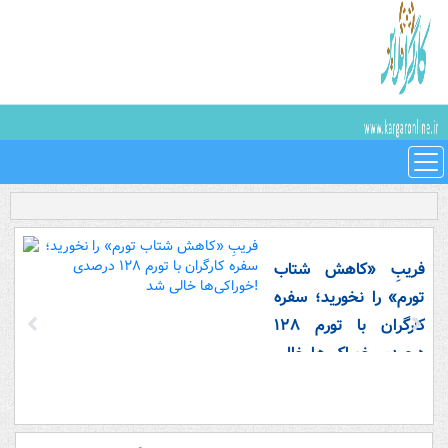
فریبِ «کاهش شتاب
تورم» را نخورید؛ سفره
کارگران با تورم ۱۲۸
درصدی خوراکی‌ها خالی
شد!