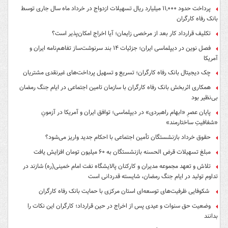
پرداخت حدود ۱۱,۰۰۰ میلیارد ریال تسهیلات ازدواج در خرداد ماه سال جاری توسط
بانک رفاه کارگران
تکلیف قرارداد کار بعد از مرخصی زایمان؛ آیا اخراج امکان‌پذیر است؟
فصل نوین در دیپلماسی ایران؛ جزئیات ۱۴ بند سرنوشت‌ساز تفاهم‌نامه ایران و
آمریکا
چک دیجیتال بانک رفاه کارگران؛ تسریع و تسهیل پرداخت‌های غیرنقدی مشتریان
همکاری اثربخش بانک رفاه کارگران با سازمان تامین اجتماعی در ایام جنگ رمضان
بی‌نظیر بود
پایان عصرِ «ابهام راهبردی» در دیپلماسی؛ توافق ایران و آمریکا در آزمونِ
«شفافیتِ ساختارمند»
حقوق خرداد بازنشستگان تأمین اجتماعی با احکام جدید واریز می‌شود؟
مبلغ تسهیلات قرض الحسنه بازنشستگان به ۶۰ میلیون تومان افزایش یافت
تلاش و تعهد مجموعه مدیران و کارکنان پالایشگاه نفت امام خمینی(ره) شازند در
تداوم تولید در ایام جنگ رمضان، شایسته قدردانی است
شکوفایی ظرفیت‌های توسعه‌ای استان مرکزی با حمایت بانک رفاه کارگران
وضعیت حق سنوات و عیدی پس از اخراج در حین قرارداد؛ کارگران این نکات را
بدانند