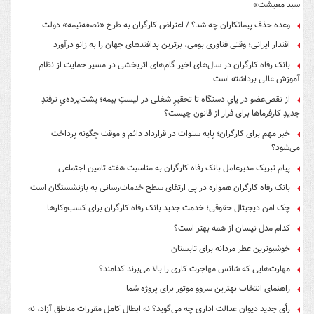
سبد معیشت»
وعده حذف پیمانکاران چه شد؟ / اعتراض کارگران به طرح «نصفه‌نیمه» دولت
اقتدار ایرانی؛ وقتی فناوری بومی، برترین پدافندهای جهان را به زانو درآورد
بانک رفاه کارگران در سال‌های اخیر گام‌های اثربخشی در مسیر حمایت از نظام
آموزش عالی برداشته است
از نقص‌عضو در پایِ دستگاه تا تحقیرِ شغلی در لیستِ بیمه؛ پشت‌پرده‌یِ ترفندِ
جدیدِ کارفرماها برای فرار از قانون چیست؟
خبر مهم برای کارگران؛ پایه سنوات در قرارداد دائم و موقت چگونه پرداخت
می‌شود؟
پیام تبریک مدیرعامل بانک رفاه کارگران به مناسبت هفته تامین اجتماعی
بانک رفاه کارگران همواره در پی ارتقای سطح خدمات‌رسانی به بازنشستگان است
چک امن دیجیتال حقوقی؛ خدمت جدید بانک رفاه کارگران برای کسب‌وکارها
کدام مدل نیسان از همه بهتر است؟
خوشبوترین عطر مردانه برای تابستان
مهارت‌هایی که شانس مهاجرت کاری را بالا می‌برند کدامند؟
راهنمای انتخاب بهترین سروو موتور برای پروژه شما
رأی جدید دیوان عدالت اداری چه می‌گوید؟ نه ابطال کامل مقررات مناطق آزاد، نه