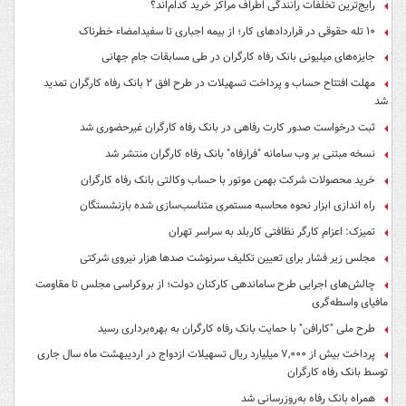
رایج‌ترین تخلفات رانندگی اطراف مراکز خرید کدام‌اند؟
۱۰ تله حقوقی در قراردادهای کار؛ از بیمه اجباری تا سفیدامضاء خطرناک
جایزه‌های میلیونی بانک رفاه کارگران در طی مسابقات جام جهانی
مهلت افتتاح حساب و پرداخت تسهیلات در طرح افق ۲ بانک رفاه کارگران تمدید
شد
ثبت درخواست صدور کارت رفاهی در بانک رفاه کارگران غیرحضوری شد
نسخه مبتنی بر وب سامانه "فرارفاه" بانک رفاه کارگران منتشر شد
خرید محصولات شرکت بهمن موتور با حساب وکالتی بانک رفاه کارگران
راه اندازی ابزار نحوه محاسبه مستمری متناسب‌سازی شده بازنشستگان
تمیزک: اعزام کارگر نظافتی کاربلد به سراسر تهران
مجلس زیر فشار برای تعیین تکلیف سرنوشت صدها هزار نیروی شرکتی
چالش‌های اجرایی طرح ساماندهی کارکنان دولت؛ از بروکراسی مجلس تا مقاومت
مافیای واسطه‌گری
طرح ملی "کارافن" با حمایت بانک رفاه کارگران به بهره‌برداری رسید
پرداخت بیش از ۷,۰۰۰ میلیارد ریال تسهیلات ازدواج در اردیبهشت ماه سال جاری
توسط بانک رفاه کارگران
همراه بانک رفاه به‌روزرسانی شد