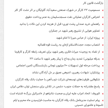
بازگشت قانون کار
مسمومیت ۲۲ کارگر در شهرک صنعتی سعیدآباد گلپایگان بر اثر نشت گاز کلر
اعتراض کارگران عملیاتی نفت مسجدسلیمان به عدم پرداخت حقوق
راهنمای خرید صندلی پشت توری؛ قبل از هزینه کردن این نکات را بدانید
تصاویر هوایی از تشییع رهبر شهید در جمکران
پروژه ایران: از عباس میرزا تا امام شهید
انتصاب مجدد حجت‌الاسلام اژه‌ای به ریاست قوه‌ قضائیه
از تضاد به زوجیت؛ میراث فکری رهبر شهید برای تعریف رابطه کارگر و کارفرما
بدرقه میلیونی/ تمدید زمان وداع با پیکر رهبر شهید تا ساعت ۲۲
پرداخت مرحله اول تسهیلات ۶۰ میلیون تومانی بازنشستگان تامین اجتماعی
پزشکیان: شهادت رهبری، اندوهی عمیق بر دل آزادگان نشاند
شکوفایی ظرفیت‌های توسعه‌ای شرکت ذوب‌آهن با حمایت‌ بانک رفاه کارگران
پاسخ مقتدرانه به حملات جنوب؛ دشمن در تلاش برای سنجش توان دفاعی ایران
لاوروف: اتحاد اعراب علیه ایران و صحبت نتانیاهو از «اسرائیل بزرگ» اشتباه است
پیام تسلیت مدیرعامل بانک رفاه کارگران به مناسبت فرارسیدن ماه محرم و ایام
تاسوعا و عاشورای حسینی