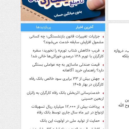
آخرین اخبار
پربازدیدها
جزئیات تغییرات قانون بازنشستگی؛ چه کسانی
مشمول افزایش سابقه خدمت می‌شوند؟
، دروازه
فریبِ «کاهش شتاب تورم» را نخورید؛ سفره
لکه
کارگران با تورم ۱۲۸ درصدی خوراکی‌ها خالی شد!
قیمت صندلی ماساژور به چه عواملی بستگی
دارد؟ راهنمای خرید آگاهانه
جهش بیش از ۳۳ برابری سود خالص بانک رفاه
کارگران در بهار ۱۴۰۵
خدمت‌رسانی اثربخش بانک رفاه کارگران به زائران
اربعین حسینی
ین
ح الله
پرداخت بیش از ۱۲,۰۰۰ میلیارد ریال تسهیلات
ازدواج در تیر ماه سال جاری توسط بانک رفاه
کارگران
حمایت از تولید ملی در اولویت این بانک