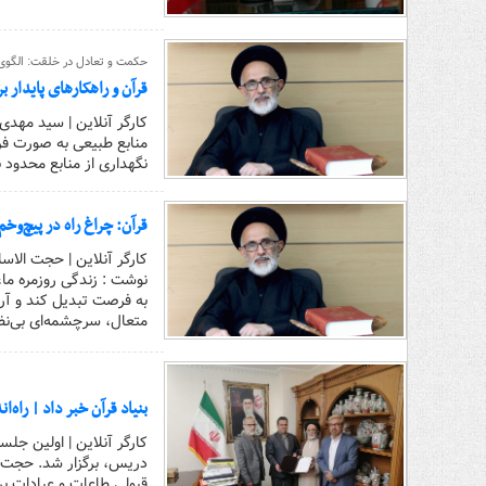
حکمت و تعادل در خلقت: الگوی
قرآن و راهکارهای پایدار 
کارگر آنلاین | سید مهدی
منابع طبیعی به صورت فر
نگهداری از منابع محدود 
قرآن: چراغ راه در پیچ‌وخ
کارگر آنلاین | حجت الاس
نوشت : زندگی روزمره ما،
به فرصت تبدیل کند و آرا
متعال، سرچشمه‌ای بی‌نظ
بنیاد قرآن خبر داد | راه
کارگر آنلاین | اولین جلس
دریس، برگزار شد. حجت ال
قبولی طاعات و عبادات برا