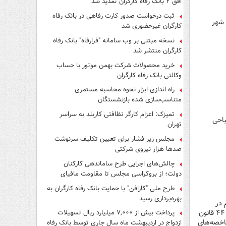
افق ۲ بانک رفاه کارگران تمدید شد
ثبت درخواست صدور کارت رفاهی در بانک رفاه
 شهر
کارگران غیرحضوری شد
نسخه مبتنی بر وب سامانه "فرارفاه" بانک رفاه
کارگران منتشر شد
خرید محصولات شرکت بهمن موتور با حساب
وکالتی بانک رفاه کارگران
راه اندازی ابزار نحوه محاسبه مستمری
متناسب‌سازی شده بازنشستگان
تمیزک: اعزام کارگر نظافتی کاربلد به سراسر
باحی
تهران
مجلس زیر فشار برای تعیین تکلیف سرنوشت
صدها هزار نیروی شرکتی
چالش‌های اجرایی طرح ساماندهی کارکنان
دولت؛ از بروکراسی مجلس تا مقاومت مافیای
واسطه‌گری
طرح ملی "کارافن" با حمایت بانک رفاه کارگران به
بهره‌برداری رسید
 در
حکمرانی سیاسی، اجتماعی حضور پیدا کردند موفقیت‌ها به دنبال آن خواهد آمد و تبلور اقتصادی آن؛ اصل ۴۴ قانون
پرداخت بیش از ۷,۰۰۰ میلیارد ریال تسهیلات
اخصه‌های
ازدواج در اردیبهشت ماه سال جاری توسط بانک رفاه