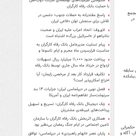
شکوفایی ظرفیت‌های توسعه‌ای شرکت ذوب‌آهن
با حمایت‌ بانک رفاه کارگران
مجمع
پاسخ مقتدرانه به حملات جنوب؛ دشمن در
در
تلاش برای سنجش توان دفاعی ایران
لاوروف: اتحاد اعراب علیه ایران و صحبت
نتانیاهو از «اسرائیل بزرگ» اشتباه است
پیام تسلیت مدیرعامل بانک رفاه کارگران به
مناسبت فرارسیدن ماه محرم و ایام تاسوعا و
عاشورای حسینی
پرداخت حدود ۱۱,۰۰۰ میلیارد ریال تسهیلات
ازدواج در خرداد ماه سال جاری توسط بانک رفاه
 سابقه
کارگران
تکلیف قرارداد کار بعد از مرخصی زایمان؛ آیا
۱۳ اقدام به تاسیس اندیشکده
اخراج امکان‌پذیر است؟
فصل نوین در دیپلماسی ایران؛ جزئیات ۱۴ بند
سرنوشت‌ساز تفاهم‌نامه ایران و آمریکا
چک دیجیتال بانک رفاه کارگران؛ تسریع و تسهیل
پرداخت‌های غیرنقدی مشتریان
همکاری اثربخش بانک رفاه کارگران با سازمان
تامین اجتماعی در ایام جنگ رمضان بی‌نظیر بود
 حکمرانی
، آگاه و
پایان عصرِ «ابهام راهبردی» در دیپلماسی؛ توافق