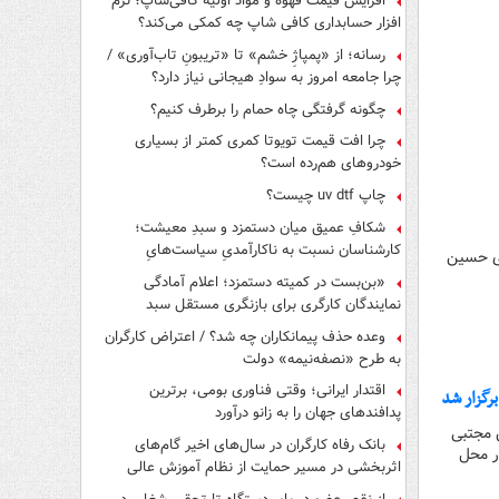
افزایش قیمت قهوه و مواد اولیه کافی‌شاپ؛ نرم
افزار حسابداری کافی شاپ چه کمکی می‌کند؟
رسانه؛ از «پمپاژِ خشم» تا «تریبونِ تاب‌آوری» /
چرا جامعه امروز به سوادِ هیجانی نیاز دارد؟
چگونه گرفتگی چاه حمام را برطرف کنیم؟
چرا افت قیمت تویوتا کمری کمتر از بسیاری
خودروهای هم‌رده است؟
چاپ uv dtf چیست؟
شکافِ عمیق میان دستمزد و سبدِ معیشت؛
کارشناسان نسبت به ناکارآمدیِ سیاست‌هایِ
ی حسین
حمایتی هشدار دادند
«بن‌بست در کمیته دستمزد؛ اعلام آمادگی
نمایندگان کارگری برای بازنگری مستقل سبد
معیشت»
وعده حذف پیمانکاران چه شد؟ / اعتراض کارگران
به طرح «نصفه‌نیمه» دولت
اقتدار ایرانی؛ وقتی فناوری بومی، برترین
رگزار شد
پدافندهای جهان را به زانو درآورد
 مجتبی
بانک رفاه کارگران در سال‌های اخیر گام‌های
ر محل
اثربخشی در مسیر حمایت از نظام آموزش عالی
برداشته است