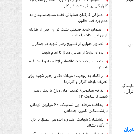
مسمومیت ۲۲ کارگر در شهرک صنعتی سعیدآباد
گلپایگان بر اثر نشت گاز کلر
اعتراض کارگران عملیاتی نفت مسجدسلیمان به
عدم پرداخت حقوق
راهنمای خرید صندلی پشت توری؛ قبل از هزینه
کردن این نکات را بدانید
تصاویر هوایی از تشییع رهبر شهید در جمکران
جلس
پروژه ایران: از عباس میرزا تا امام شهید
انتصاب مجدد حجت‌الاسلام اژه‌ای به ریاست قوه‌
قضائیه
از تضاد به زوجیت؛ میراث فکری رهبر شهید برای
تعریف رابطه کارگر و کارفرما
مایندگی
بدرقه میلیونی/ تمدید زمان وداع با پیکر رهبر
قرآن،
شهید تا ساعت ۲۲
پرداخت مرحله اول تسهیلات ۶۰ میلیون تومانی
بازنشستگان تامین اجتماعی
پزشکیان: شهادت رهبری، اندوهی عمیق بر دل
آزادگان نشاند
دیران