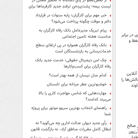
از نقص‌عضو در پایِ دستگاه تا تحقیرِ شغلی در
لیستِ بیمه؛ پشت‌پرده‌یِ ترفندِ جدیدِ کارفرماها برای
فرار از قانون چیست؟
خبر مهم برای کارگران؛ پایه سنوات در قرارداد
دائم و موقت چگونه پرداخت می‌شود؟
پیام تبریک مدیرعامل بانک رفاه کارگران به
 در برابر
مناسبت هفته تامین اجتماعی
فظ و
بانک رفاه کارگران همواره در پی ارتقای سطح
خدمات‌رسانی به بازنشستگان است
چک امن دیجیتال حقوقی؛ خدمت جدید بانک
رفاه کارگران برای کسب‌وکارها
آنلاین
کدام مدل نیسان از همه بهتر است؟
الش‌ها را
خوشبوترین عطر مردانه برای تابستان
وند
مهارت‌هایی که شانس مهاجرت کاری را بالا
می‌برند کدامند؟
راهنمای انتخاب بهترین سروو موتور برای پروژه
شما
رأی جدید دیوان عدالت اداری چه می‌گوید؟ نه
ر صالح
ابطال کامل مقررات مناطق آزاد، نه بازگشت قانون
رزوی
کار
ظهار