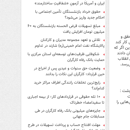
ایران و آمریکا در آزمونِ «شفافیتِ ساختارمند»
حقوق خرداد بازنشستگان تأمین اجتماعی با
احکام جدید واریز می‌شود؟
مبلغ تسهیلات قرض الحسنه بازنشستگان به ۶۰
میلیون تومان افزایش یافت
حقق و
تلاش و تعهد مجموعه مدیران و کارکنان
کار کند
پالایشگاه نفت امام خمینی(ره) شازند در تداوم
ین اگر که
تولید در ایام جنگ رمضان، شایسته قدردانی است
ن دادند
شکوفایی ظرفیت‌های توسعه‌ای استان مرکزی با
دی است. این نکت خیلی خوبی است که در ۴۰ سالگی انقلاب
حمایت بانک رفاه کارگران
‌رسد.
وضعیت حق سنوات و عیدی پس از اخراج در
حین قرارداد؛ کارگران این نکات را بدانند
رایج‌ترین تخلفات رانندگی اطراف مراکز خرید
کدام‌اند؟
وشت :
ت
۱۰ تله حقوقی در قراردادهای کار؛ از بیمه اجباری
هایی را
تا سفیدامضاء خطرناک
جایزه‌های میلیونی بانک رفاه کارگران در طی
مسابقات جام جهانی
مهلت افتتاح حساب و پرداخت تسهیلات در طرح