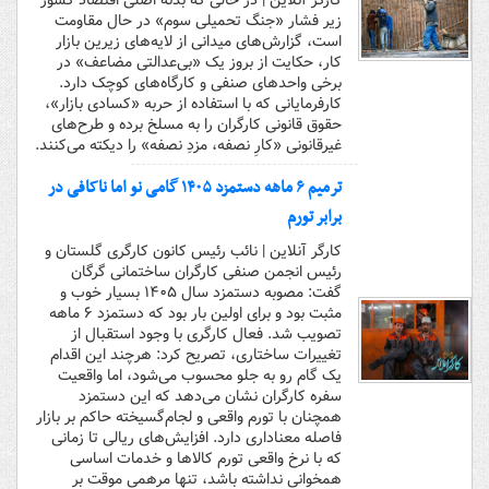
کارگر آنلاین | در حالی که بدنه اصلی اقتصاد کشور
زیر فشار «جنگ تحمیلی سوم» در حال مقاومت
است، گزارش‌های میدانی از لایه‌های زیرین بازار
کار، حکایت از بروز یک «بی‌عدالتی مضاعف» در
برخی واحدهای صنفی و کارگاه‌های کوچک دارد.
کارفرمایانی که با استفاده از حربه «کسادی بازار»،
حقوق قانونی کارگران را به مسلخ برده و طرح‌های
غیرقانونی «کارِ نصفه، مزدِ نصفه» را دیکته می‌کنند.
ترمیم ۶ ماهه دستمزد ۱۴۰۵ گامی نو اما ناکافی در
برابر تورم
کارگر آنلاین | نائب رئیس کانون کارگری گلستان و
رئیس انجمن صنفی کارگران ساختمانی گرگان
گفت: مصوبه دستمزد سال ۱۴۰۵ بسیار خوب و
مثبت بود و برای اولین بار بود که دستمزد ۶ ماهه
تصویب شد. فعال کارگری با وجود استقبال از
تغییرات ساختاری، تصریح کرد: هرچند این اقدام
یک گام رو به جلو محسوب می‌شود، اما واقعیت
سفره کارگران نشان می‌دهد که این دستمزد
همچنان با تورم واقعی و لجام‌گسیخته حاکم بر بازار
فاصله معناداری دارد. افزایش‌های ریالی تا زمانی
که با نرخ واقعی تورم کالاها و خدمات اساسی
همخوانی نداشته باشد، تنها مرهمی موقت بر