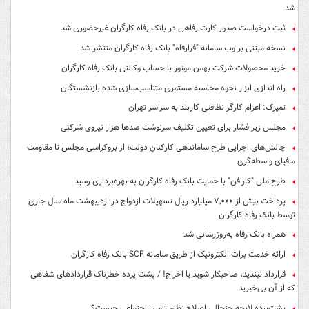
شد
ثبت درخواست صدور کارت رفاهی در بانک رفاه کارگران غیرحضوری شد
نسخه مبتنی بر وب سامانه "فرارفاه" بانک رفاه کارگران منتشر شد
خرید محصولات شرکت بهمن موتور با حساب وکالتی بانک رفاه کارگران
راه اندازی ابزار نحوه محاسبه مستمری متناسب‌سازی شده بازنشستگان
تمیزک: اعزام کارگر نظافتی کاربلد به سراسر تهران
مجلس زیر فشار برای تعیین تکلیف سرنوشت صدها هزار نیروی شرکتی
چالش‌های اجرایی طرح ساماندهی کارکنان دولت؛ از بروکراسی مجلس تا مقاومت
مافیای واسطه‌گری
طرح ملی "کارافن" با حمایت بانک رفاه کارگران به بهره‌برداری رسید
پرداخت بیش از ۷,۰۰۰ میلیارد ریال تسهیلات ازدواج در اردیبهشت ماه سال جاری
توسط بانک رفاه کارگران
همراه بانک رفاه به‌روزرسانی شد
ارائه خدمت برات الکترونیک از طریق سامانه SCF بانک رفاه کارگران
قرارداد نبندید، صاحبکار شوید یا اخراج! / پشت پرده خطرناک قراردادهای شفاهی
که از آن بی‌خبرید
پشت‌پرده لایحه جنجالی اصلاح نظام تامین اجتماعی چیست؟