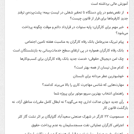
آموزش عالی برداشته است
از نقص‌عضو در پایِ دستگاه تا تحقیرِ شغلی در لیستِ بیمه؛ پشت‌پرده‌یِ ترفندِ
جدیدِ کارفرماها برای فرار از قانون چیست؟
خبر مهم برای کارگران؛ پایه سنوات در قرارداد دائم و موقت چگونه پرداخت
می‌شود؟
پیام تبریک مدیرعامل بانک رفاه کارگران به مناسبت هفته تامین اجتماعی
بانک رفاه کارگران همواره در پی ارتقای سطح خدمات‌رسانی به بازنشستگان است
چک امن دیجیتال حقوقی؛ خدمت جدید بانک رفاه کارگران برای کسب‌وکارها
کدام مدل نیسان از همه بهتر است؟
خوشبوترین عطر مردانه برای تابستان
مهارت‌هایی که شانس مهاجرت کاری را بالا می‌برند کدامند؟
راهنمای انتخاب بهترین سروو موتور برای پروژه شما
رأی جدید دیوان عدالت اداری چه می‌گوید؟ نه ابطال کامل مقررات مناطق آزاد، نه
بازگشت قانون کار
مسمومیت ۲۲ کارگر در شهرک صنعتی سعیدآباد گلپایگان بر اثر نشت گاز کلر
اعتراض کارگران عملیاتی نفت مسجدسلیمان به عدم پرداخت حقوق
راهنمای خرید صندلی پشت توری؛ قبل از هزینه کردن این نکات را بدانید