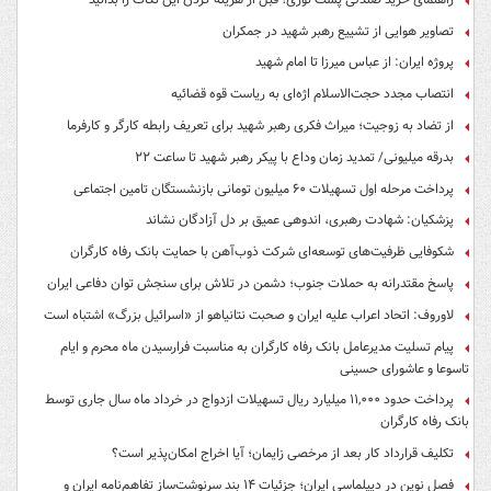
تصاویر هوایی از تشییع رهبر شهید در جمکران
پروژه ایران: از عباس میرزا تا امام شهید
انتصاب مجدد حجت‌الاسلام اژه‌ای به ریاست قوه‌ قضائیه
از تضاد به زوجیت؛ میراث فکری رهبر شهید برای تعریف رابطه کارگر و کارفرما
بدرقه میلیونی/ تمدید زمان وداع با پیکر رهبر شهید تا ساعت ۲۲
پرداخت مرحله اول تسهیلات ۶۰ میلیون تومانی بازنشستگان تامین اجتماعی
پزشکیان: شهادت رهبری، اندوهی عمیق بر دل آزادگان نشاند
شکوفایی ظرفیت‌های توسعه‌ای شرکت ذوب‌آهن با حمایت‌ بانک رفاه کارگران
پاسخ مقتدرانه به حملات جنوب؛ دشمن در تلاش برای سنجش توان دفاعی ایران
لاوروف: اتحاد اعراب علیه ایران و صحبت نتانیاهو از «اسرائیل بزرگ» اشتباه است
پیام تسلیت مدیرعامل بانک رفاه کارگران به مناسبت فرارسیدن ماه محرم و ایام
تاسوعا و عاشورای حسینی
پرداخت حدود ۱۱,۰۰۰ میلیارد ریال تسهیلات ازدواج در خرداد ماه سال جاری توسط
بانک رفاه کارگران
تکلیف قرارداد کار بعد از مرخصی زایمان؛ آیا اخراج امکان‌پذیر است؟
فصل نوین در دیپلماسی ایران؛ جزئیات ۱۴ بند سرنوشت‌ساز تفاهم‌نامه ایران و