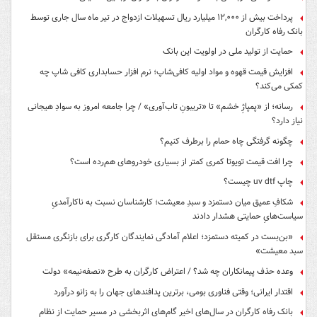
پرداخت بیش از ۱۲,۰۰۰ میلیارد ریال تسهیلات ازدواج در تیر ماه سال جاری توسط
بانک رفاه کارگران
حمایت از تولید ملی در اولویت این بانک
افزایش قیمت قهوه و مواد اولیه کافی‌شاپ؛ نرم افزار حسابداری کافی شاپ چه
کمکی می‌کند؟
رسانه؛ از «پمپاژِ خشم» تا «تریبونِ تاب‌آوری» / چرا جامعه امروز به سوادِ هیجانی
نیاز دارد؟
چگونه گرفتگی چاه حمام را برطرف کنیم؟
چرا افت قیمت تویوتا کمری کمتر از بسیاری خودروهای هم‌رده است؟
چاپ uv dtf چیست؟
شکافِ عمیق میان دستمزد و سبدِ معیشت؛ کارشناسان نسبت به ناکارآمدیِ
سیاست‌هایِ حمایتی هشدار دادند
«بن‌بست در کمیته دستمزد؛ اعلام آمادگی نمایندگان کارگری برای بازنگری مستقل
سبد معیشت»
وعده حذف پیمانکاران چه شد؟ / اعتراض کارگران به طرح «نصفه‌نیمه» دولت
اقتدار ایرانی؛ وقتی فناوری بومی، برترین پدافندهای جهان را به زانو درآورد
بانک رفاه کارگران در سال‌های اخیر گام‌های اثربخشی در مسیر حمایت از نظام