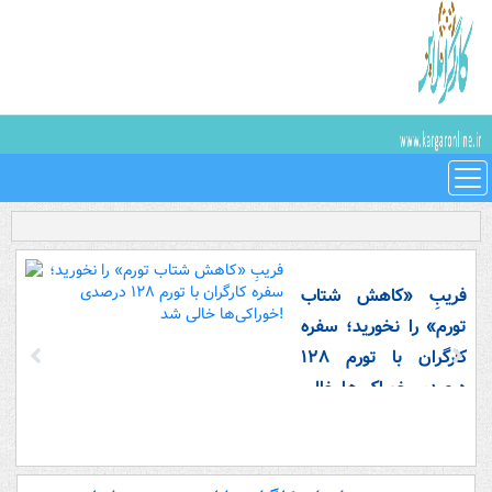
فریبِ «کاهش شتاب
تورم» را نخورید؛ سفره
کارگران با تورم ۱۲۸
درصدی خوراکی‌ها خالی
شد!