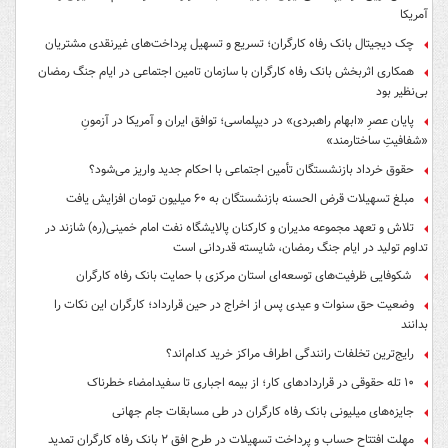
آمریکا
چک دیجیتال بانک رفاه کارگران؛ تسریع و تسهیل پرداخت‌های غیرنقدی مشتریان
همکاری اثربخش بانک رفاه کارگران با سازمان تامین اجتماعی در ایام جنگ رمضان
بی‌نظیر بود
پایان عصرِ «ابهام راهبردی» در دیپلماسی؛ توافق ایران و آمریکا در آزمونِ
«شفافیتِ ساختارمند»
حقوق خرداد بازنشستگان تأمین اجتماعی با احکام جدید واریز می‌شود؟
مبلغ تسهیلات قرض الحسنه بازنشستگان به ۶۰ میلیون تومان افزایش یافت
تلاش و تعهد مجموعه مدیران و کارکنان پالایشگاه نفت امام خمینی(ره) شازند در
تداوم تولید در ایام جنگ رمضان، شایسته قدردانی است
شکوفایی ظرفیت‌های توسعه‌ای استان مرکزی با حمایت بانک رفاه کارگران
وضعیت حق سنوات و عیدی پس از اخراج در حین قرارداد؛ کارگران این نکات را
بدانند
رایج‌ترین تخلفات رانندگی اطراف مراکز خرید کدام‌اند؟
۱۰ تله حقوقی در قراردادهای کار؛ از بیمه اجباری تا سفیدامضاء خطرناک
جایزه‌های میلیونی بانک رفاه کارگران در طی مسابقات جام جهانی
مهلت افتتاح حساب و پرداخت تسهیلات در طرح افق ۲ بانک رفاه کارگران تمدید