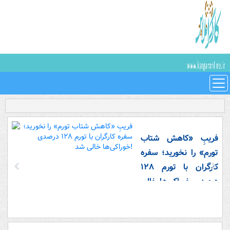
فریبِ «کاهش شتاب
تورم» را نخورید؛ سفره
کارگران با تورم ۱۲۸
درصدی خوراکی‌ها خالی
شد!