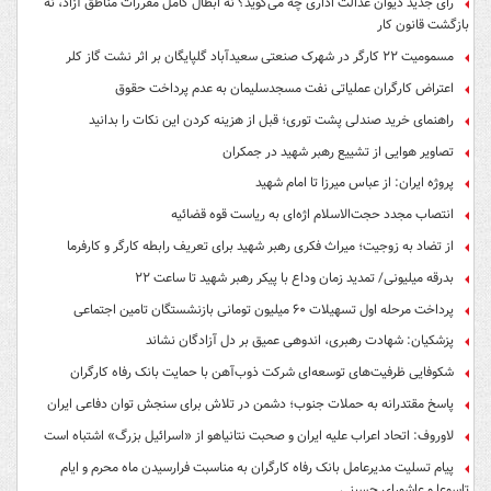
خبر مهم برای کارگران؛ پایه سنوات در قرارداد دائم و موقت چگونه پرداخت
می‌شود؟
پیام تبریک مدیرعامل بانک رفاه کارگران به مناسبت هفته تامین اجتماعی
بانک رفاه کارگران همواره در پی ارتقای سطح خدمات‌رسانی به بازنشستگان است
چک امن دیجیتال حقوقی؛ خدمت جدید بانک رفاه کارگران برای کسب‌وکارها
کدام مدل نیسان از همه بهتر است؟
خوشبوترین عطر مردانه برای تابستان
مهارت‌هایی که شانس مهاجرت کاری را بالا می‌برند کدامند؟
راهنمای انتخاب بهترین سروو موتور برای پروژه شما
رأی جدید دیوان عدالت اداری چه می‌گوید؟ نه ابطال کامل مقررات مناطق آزاد، نه
بازگشت قانون کار
مسمومیت ۲۲ کارگر در شهرک صنعتی سعیدآباد گلپایگان بر اثر نشت گاز کلر
اعتراض کارگران عملیاتی نفت مسجدسلیمان به عدم پرداخت حقوق
راهنمای خرید صندلی پشت توری؛ قبل از هزینه کردن این نکات را بدانید
تصاویر هوایی از تشییع رهبر شهید در جمکران
پروژه ایران: از عباس میرزا تا امام شهید