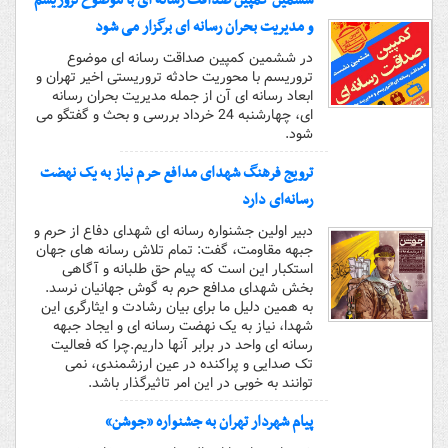
ششمین کمپین صداقت رسانه ای با موضوع تروریسم
و مدیریت بحران رسانه ای برگزار می شود
در ششمین کمپین صداقت رسانه ای موضوع
تروریسم با محوریت حادثه تروریستی اخیر تهران و
ابعاد رسانه ای آن از جمله مدیریت بحران رسانه
ای، چهارشنبه 24 خرداد بررسی و بحث و گفتگو می
شود.
ترویج فرهنگ شهدای مدافع حرم نیاز به یک نهضت
رسانه‌ای دارد
دبیر اولین جشنواره رسانه ای شهدای دفاع از حرم و
جبهه مقاومت، گفت: تمام تلاش رسانه های جهان
استکبار این است که پیام حق طلبانه و آگاهی
بخش شهدای مدافع حرم به گوش جهانیان نرسد.
به همین دلیل ما برای بیان رشادت و ایثارگری این
شهدا، نیاز به یک نهضت رسانه ای و ایجاد جبهه
رسانه ای واحد در برابر آنها داریم.چرا که فعالیت
تک صدایی و پراکنده در عین ارزشمندی، نمی
توانند به خوبی در این امر تاثیرگذار باشد.
پیام شهردار تهران به جشنواره «جوشن»