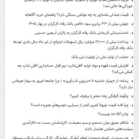
آخرین اخبار
پربازدیدها
جزئیات تغییرات قانون بازنشستگی؛ چه کسانی مشمول افزایش سابقه خدمت
می‌شوند؟
فریبِ «کاهش شتاب تورم» را نخورید؛ سفره کارگران با تورم ۱۲۸ درصدی
خوراکی‌ها خالی شد!
قیمت صندلی ماساژور به چه عواملی بستگی دارد؟ راهنمای خرید آگاهانه
جهش بیش از ۳۳ برابری سود خالص بانک رفاه کارگران در بهار ۱۴۰۵
خدمت‌رسانی اثربخش بانک رفاه کارگران به زائران اربعین حسینی
پرداخت بیش از ۱۲,۰۰۰ میلیارد ریال تسهیلات ازدواج در تیر ماه سال جاری توسط
بانک رفاه کارگران
حمایت از تولید ملی در اولویت این بانک