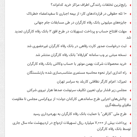
بی‌نظیر بود
پایان عصرِ «ابهام راهبردی» در دیپلماسی؛ توافق ایران و آمریکا در آزمونِ
«شفافیتِ ساختارمند»
حقوق خرداد بازنشستگان تأمین اجتماعی با احکام جدید واریز می‌شود؟
مبلغ تسهیلات قرض الحسنه بازنشستگان به ۶۰ میلیون تومان افزایش یافت
تلاش و تعهد مجموعه مدیران و کارکنان پالایشگاه نفت امام خمینی(ره) شازند در
تداوم تولید در ایام جنگ رمضان، شایسته قدردانی است
شکوفایی ظرفیت‌های توسعه‌ای استان مرکزی با حمایت بانک رفاه کارگران
وضعیت حق سنوات و عیدی پس از اخراج در حین قرارداد؛ کارگران این نکات را
بدانند
رایج‌ترین تخلفات رانندگی اطراف مراکز خرید کدام‌اند؟
۱۰ تله حقوقی در قراردادهای کار؛ از بیمه اجباری تا سفیدامضاء خطرناک
جایزه‌های میلیونی بانک رفاه کارگران در طی مسابقات جام جهانی
مهلت افتتاح حساب و پرداخت تسهیلات در طرح افق ۲ بانک رفاه کارگران تمدید
شد
ثبت درخواست صدور کارت رفاهی در بانک رفاه کارگران غیرحضوری شد
نسخه مبتنی بر وب سامانه "فرارفاه" بانک رفاه کارگران منتشر شد