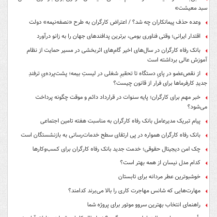
افزایش قیمت قهوه و مواد اولیه کافی‌شاپ؛ نرم افزار حسابداری کافی شاپ چه
کمکی می‌کند؟
رسانه؛ از «پمپاژِ خشم» تا «تریبونِ تاب‌آوری» / چرا جامعه امروز به سوادِ هیجانی
نیاز دارد؟
چگونه گرفتگی چاه حمام را برطرف کنیم؟
چرا افت قیمت تویوتا کمری کمتر از بسیاری خودروهای هم‌رده است؟
چاپ uv dtf چیست؟
شکافِ عمیق میان دستمزد و سبدِ معیشت؛ کارشناسان نسبت به ناکارآمدیِ
سیاست‌هایِ حمایتی هشدار دادند
«بن‌بست در کمیته دستمزد؛ اعلام آمادگی نمایندگان کارگری برای بازنگری مستقل
سبد معیشت»
وعده حذف پیمانکاران چه شد؟ / اعتراض کارگران به طرح «نصفه‌نیمه» دولت
اقتدار ایرانی؛ وقتی فناوری بومی، برترین پدافندهای جهان را به زانو درآورد
بانک رفاه کارگران در سال‌های اخیر گام‌های اثربخشی در مسیر حمایت از نظام
آموزش عالی برداشته است
از نقص‌عضو در پایِ دستگاه تا تحقیرِ شغلی در لیستِ بیمه؛ پشت‌پرده‌یِ ترفندِ
جدیدِ کارفرماها برای فرار از قانون چیست؟