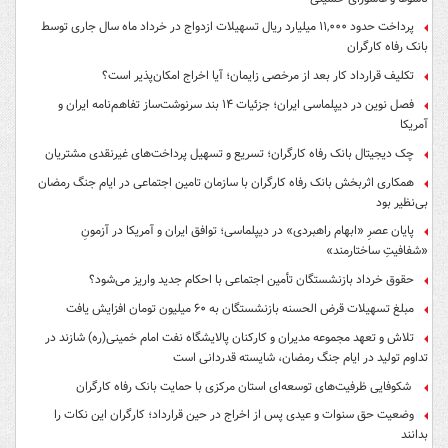
انتصاب مجدد حجت‌الاسلام اژه‌ای به ریاست قوه‌ قضائیه
از تضاد به زوجیت؛ میراث فکری رهبر شهید برای تعریف رابطه کارگر و کارفرما
بدرقه میلیونی/ تمدید زمان وداع با پیکر رهبر شهید تا ساعت ۲۲
پرداخت مرحله اول تسهیلات ۶۰ میلیون تومانی بازنشستگان تامین اجتماعی
پزشکیان: شهادت رهبری، اندوهی عمیق بر دل آزادگان نشاند
شکوفایی ظرفیت‌های توسعه‌ای شرکت ذوب‌آهن با حمایت‌ بانک رفاه کارگران
پاسخ مقتدرانه به حملات جنوب؛ دشمن در تلاش برای سنجش توان دفاعی ایران
لاوروف: اتحاد اعراب علیه ایران و صحبت نتانیاهو از «اسرائیل بزرگ» اشتباه است
پیام تسلیت مدیرعامل بانک رفاه کارگران به مناسبت فرارسیدن ماه محرم و ایام
تاسوعا و عاشورای حسینی
پرداخت حدود ۱۱,۰۰۰ میلیارد ریال تسهیلات ازدواج در خرداد ماه سال جاری توسط
بانک رفاه کارگران
تکلیف قرارداد کار بعد از مرخصی زایمان؛ آیا اخراج امکان‌پذیر است؟
فصل نوین در دیپلماسی ایران؛ جزئیات ۱۴ بند سرنوشت‌ساز تفاهم‌نامه ایران و
آمریکا
چک دیجیتال بانک رفاه کارگران؛ تسریع و تسهیل پرداخت‌های غیرنقدی مشتریان
همکاری اثربخش بانک رفاه کارگران با سازمان تامین اجتماعی در ایام جنگ رمضان